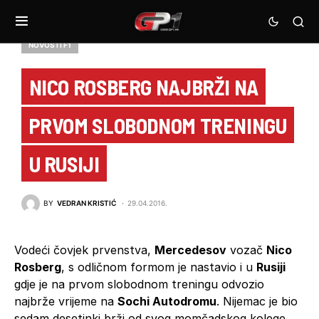
NOVOSTI F1
NICO ROSBERG NAJBRŽI NA
PRVOM SLOBODNOM TRENINGU
U RUSIJI
BY
VEDRAN KRISTIĆ
29.04.2016.
Vodeći čovjek prvenstva,
Mercedesov
vozač
Nico
Rosberg
, s odličnom formom je nastavio i u
Rusiji
gdje je na prvom slobodnom treningu odvozio
najbrže vrijeme na
Sochi Autodromu
. Nijemac je bio
sedam desetinki brži od svog momčadskog kolege