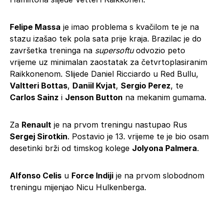
Felipe Massa
je imao problema s kvačilom te je na
stazu izašao tek pola sata prije kraja. Brazilac je do
završetka treninga na
supersoftu
odvozio peto
vrijeme uz minimalan zaostatak za četvrtoplasiranim
Raikkonenom. Slijede Daniel Ricciardo u Red Bullu,
Valtteri Bottas
,
Daniil Kvjat
,
Sergio Perez
, te
Carlos Sainz
i
Jenson Button
na mekanim gumama.
Za
Renault
je na prvom treningu nastupao Rus
Sergej Sirotkin
. Postavio je 13. vrijeme te je bio osam
desetinki brži od timskog kolege
Jolyona Palmera
.
Alfonso Celis
u
Force Indiji
je na prvom slobodnom
treningu mijenjao Nicu Hulkenberga.