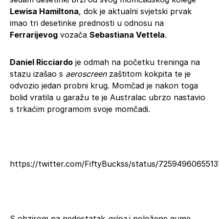
Lewisa Hamiltona
, dok je aktualni svjetski prvak
imao tri desetinke prednosti u odnosu na
Ferrarijevog
vozača
Sebastiana Vettela
.
Daniel Ricciardo
je odmah na početku treninga na
stazu izašao s
aeroscreen
zaštitom kokpita te je
odvozio jedan probni krug. Momčad je nakon toga
bolid vratila u garažu te je Australac ubrzo nastavio
s trkaćim programom svoje momčadi.
https://twitter.com/FiftyBuckss/status/725949606551
S obzirom na nedostatak
gripa
i položene gume,