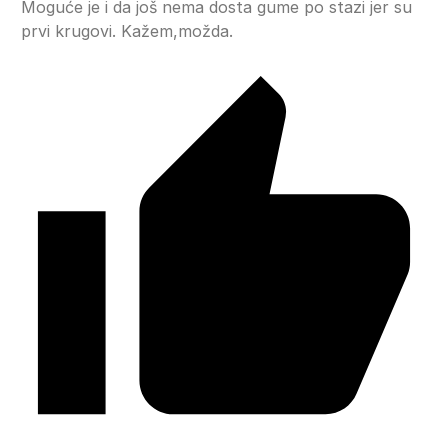
Moguće je i da još nema dosta gume po stazi jer su
prvi krugovi. Kažem,možda.