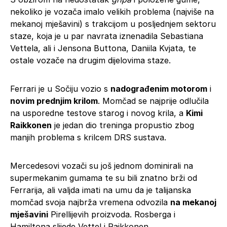
nekoliko je vozača imalo velikih problema (najviše na
mekanoj mješavini) s trakcijom u posljednjem sektoru
staze, koja je u par navrata iznenadila Sebastiana
Vettela, ali i Jensona Buttona, Daniila Kvjata, te
ostale vozače na drugim dijelovima staze.
Ferrari je u Sočiju vozio s
nadograđenim motorom
i
novim prednjim krilom
. Momčad se najprije odlučila
na usporedne testove starog i novog krila, a
Kimi
Raikkonen
je jedan dio treninga propustio zbog
manjih problema s krilcem DRS sustava.
Mercedesovi vozači su još jednom dominirali na
supermekanim gumama te su bili znatno brži od
Ferrarija, ali valjda imati na umu da je talijanska
momčad svoja najbrža vremena odvozila
na mekanoj
mješavini
Pirellijevih proizvoda. Rosberga i
Hamiltona slijede Vettel i Raikkonen.