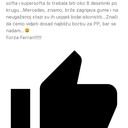
softa i supersofta bi trebala biti oko 8 desetinki po
krugu…Mercedes, znamo, brže zagrijava gume i na
neugaženoj stazi su ih uspjeli bolje iskoristiti…Znači
da ćemo vidjeti dosad najbližu borbu za PP, bar se
nadam…
Forza Ferrari!!!!!!