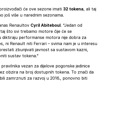
roizvođači će ove sezone imati
32 tokena
, ali taj
sno još više u narednim sezonama.
danas Renaultov
Cyril Abiteboul
. “Jedan od
e taj što svi trebamo motore čije će se
u diktiraju performanse motora nije dobra za
s, ni Renault niti Ferrari – svima nam je u interesu
 prestati zbunjivati javnost sa sustavom kazni,
niti sustav tokena.”
io pravilnika vezan za dijelove pogonske jedinice
 bez obzira na broj dostupnih tokena. To znači da
 bili zamrznuti za razvoj u 2016., ponovno biti