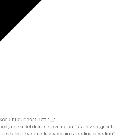
koru budućnost..uff ^__^
it,a neki debili mi se jave i pišu “šta ti znaš,jesi ti
 i ostalim stvarima koji variraju iz godine u godinu” …