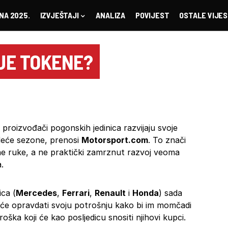
NA 2025.
IZVJEŠTAJI
ANALIZA
POVIJEST
OSTALE VIJES
JE TOKENE?
roizvođači pogonskih jedinica razvijaju svoje
edeće sezone, prenosi
Motorsport.com
. To znači
ene ruke, a ne praktički zamrznut razvoj veoma
.
ica (
Mercedes
,
Ferrari
,
Renault
i
Honda
) sada
 će opravdati svoju potrošnju kako bi im momčadi
oška koji će kao posljedicu snositi njihovi kupci.