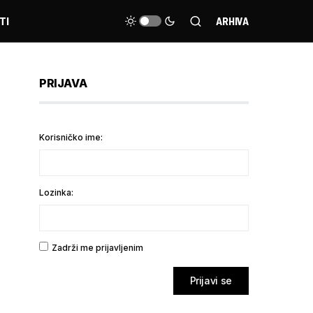
TI
ARHIVA
PRIJAVA
Korisničko ime:
Lozinka:
Zadrži me prijavljenim
Prijavi se