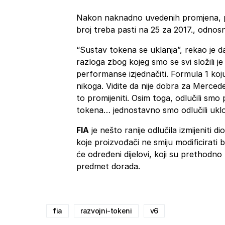
Nakon naknadno uvedenih promjena, p
broj treba pasti na 25 za 2017., odno
“Sustav tokena se uklanja”, rekao je 
razloga zbog kojeg smo se svi složili j
performanse izjednačiti. Formula 1 koj
nikoga. Vidite da nije dobra za Mercede
to promijeniti. Osim toga, odlučili smo
tokena… jednostavno smo odlučili uklo
FIA
je nešto ranije odlučila izmijeniti d
koje proizvođači ne smiju modificirati
će određeni dijelovi, koji su prethodno
predmet dorada.
fia
razvojni-tokeni
v6