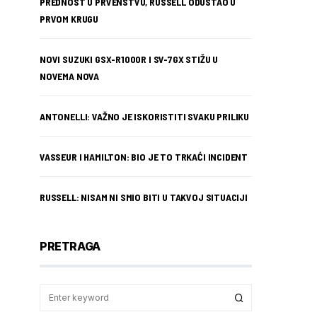
PREDNOST U PRVENSTVU, RUSSELL ODUSTAO U
PRVOM KRUGU
NOVI SUZUKI GSX-R1000R I SV-7GX STIŽU U
NOVEMA NOVA
ANTONELLI: VAŽNO JE ISKORISTITI SVAKU PRILIKU
VASSEUR I HAMILTON: BIO JE TO TRKAĆI INCIDENT
RUSSELL: NISAM NI SMIO BITI U TAKVOJ SITUACIJI
PRETRAGA