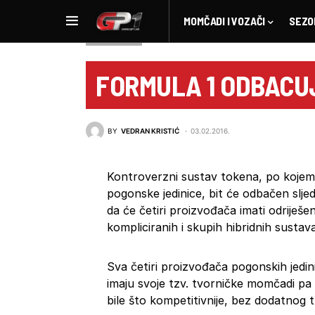
MOMČADI I VOZAČI
SEZO
NOVOSTI F1
FORMULA 1 ODBACU
BY
VEDRAN KRISTIĆ
03.02.2016.
Kontroverzni sustav tokena, po kojem p
pogonske jedinice, bit će odbačen slj
da će četiri proizvođača imati odriješ
kompliciranih i skupih hibridnih sustava
Sva četiri proizvođača pogonskih jedin
imaju svoje tzv. tvorničke momčadi pa
bile što kompetitivnije, bez dodatnog tr