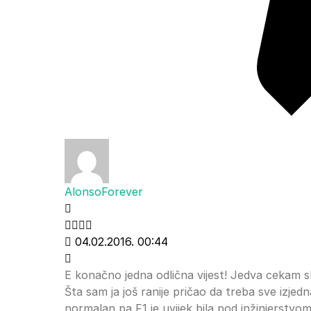
AlonsoForever
04.02.2016. 00:44
E konačno jedna odlična vijest! Jedva cekam s
Šta sam ja još ranije pričao da treba sve izjednač
normalan,pa F1 je uvijek bila pod inžinjerstvom