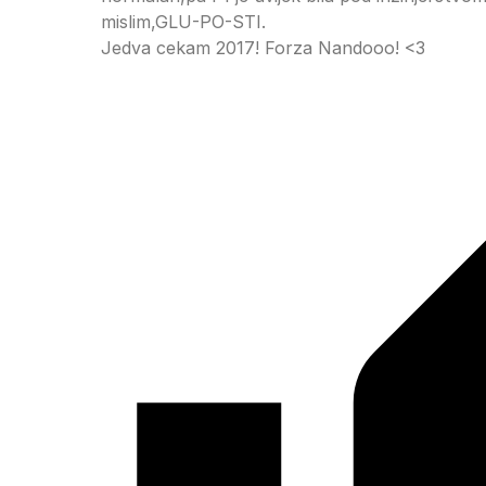
mislim,GLU-PO-STI.
Jedva cekam 2017! Forza Nandooo! <3