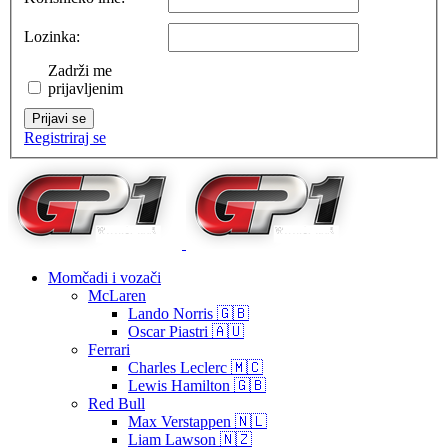
Lozinka:
Zadrži me
prijavljenim
Prijavi se
Registriraj se
Momčadi i vozači
McLaren
Lando Norris 🇬🇧
Oscar Piastri 🇦🇺
Ferrari
Charles Leclerc 🇲🇨
Lewis Hamilton 🇬🇧
Red Bull
Max Verstappen 🇳🇱
Liam Lawson 🇳🇿