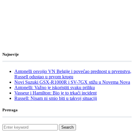
Najnovije
Antonelli osvojio VN Belgije i povećao prednost u prvenstvu,
Russell odustao u prvom krugu
Novi Suzuki GSX-R1000R i SV-7GX stižu u Novema Nova
Antonelli: Važno je iskoristiti svaku priliku
Vasseur i Hamilton: Bio je to trkaći incident
Russell: Nisam ni smio biti u takvoj situaciji
Pretraga
Search