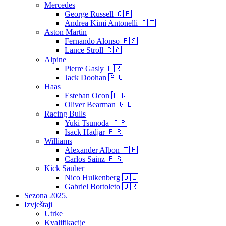
Mercedes
George Russell 🇬🇧
Andrea Kimi Antonelli 🇮🇹
Aston Martin
Fernando Alonso 🇪🇸
Lance Stroll 🇨🇦
Alpine
Pierre Gasly 🇫🇷
Jack Doohan 🇦🇺
Haas
Esteban Ocon 🇫🇷
Oliver Bearman 🇬🇧
Racing Bulls
Yuki Tsunoda 🇯🇵
Isack Hadjar 🇫🇷
Williams
Alexander Albon 🇹🇭
Carlos Sainz 🇪🇸
Kick Sauber
Nico Hulkenberg 🇩🇪
Gabriel Bortoleto 🇧🇷
Sezona 2025.
Izvještaji
Utrke
Kvalifikacije