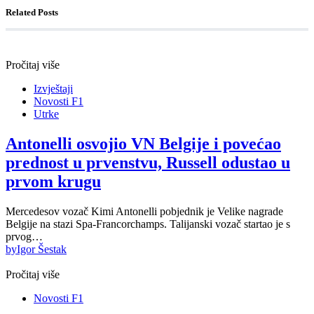
Related Posts
Pročitaj više
Izvještaji
Novosti F1
Utrke
Antonelli osvojio VN Belgije i povećao
prednost u prvenstvu, Russell odustao u
prvom krugu
Mercedesov vozač Kimi Antonelli pobjednik je Velike nagrade
Belgije na stazi Spa-Francorchamps. Talijanski vozač startao je s
prvog…
by
Igor Šestak
Pročitaj više
Novosti F1