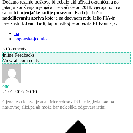
Dodatno rezanje troškova bi trebalo uključivati ograničenja po
pitanju korištenja mjenjača – vozači će od 2018. vjerojatno imati
samo
tri mjenjačke kutije po sezoni
. Kada je riječ o
nadolijevanju goriva
koje je na dnevnom redu želio FIA-in
predsjednik
Jean Todt
, taj prijedlog je odbacila F1 Komisija.
fia
pogonska-jedinica
3
Comments
Inline Feedbacks
View all comments
otto
21.01.2016. 20:16
Cjene jesu kakve jesu ali Mercedesov PU ne izgleda kao na
naslovnoj slici,pa ak može bar nek slika odgovara istini.