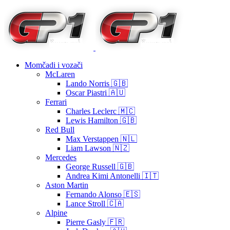
Momčadi i vozači
McLaren
Lando Norris 🇬🇧
Oscar Piastri 🇦🇺
Ferrari
Charles Leclerc 🇲🇨
Lewis Hamilton 🇬🇧
Red Bull
Max Verstappen 🇳🇱
Liam Lawson 🇳🇿
Mercedes
George Russell 🇬🇧
Andrea Kimi Antonelli 🇮🇹
Aston Martin
Fernando Alonso 🇪🇸
Lance Stroll 🇨🇦
Alpine
Pierre Gasly 🇫🇷