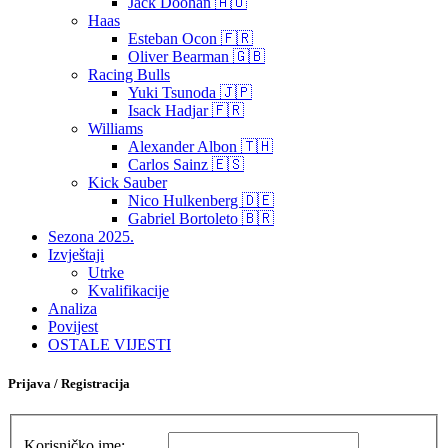
Jack Doohan 🇦🇺
Haas
Esteban Ocon 🇫🇷
Oliver Bearman 🇬🇧
Racing Bulls
Yuki Tsunoda 🇯🇵
Isack Hadjar 🇫🇷
Williams
Alexander Albon 🇹🇭
Carlos Sainz 🇪🇸
Kick Sauber
Nico Hulkenberg 🇩🇪
Gabriel Bortoleto 🇧🇷
Sezona 2025.
Izvještaji
Utrke
Kvalifikacije
Analiza
Povijest
OSTALE VIJESTI
Prijava / Registracija
Korisničko ime: