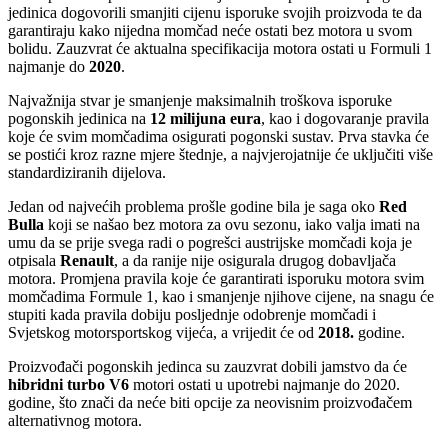
jedinica dogovorili smanjiti cijenu isporuke svojih proizvoda te da
garantiraju kako nijedna momčad neće ostati bez motora u svom
bolidu. Zauzvrat će aktualna specifikacija motora ostati u Formuli 1
najmanje do
2020
.
Najvažnija stvar je smanjenje maksimalnih troškova isporuke
pogonskih jedinica na
12 milijuna eura
, kao i dogovaranje pravila
koje će svim momčadima osigurati pogonski sustav. Prva stavka će
se postići kroz razne mjere štednje, a najvjerojatnije će uključiti više
standardiziranih dijelova.
Jedan od najvećih problema prošle godine bila je saga oko
Red
Bulla
koji se našao bez motora za ovu sezonu, iako valja imati na
umu da se prije svega radi o pogrešci austrijske momčadi koja je
otpisala
Renault
, a da ranije nije osigurala drugog dobavljača
motora. Promjena pravila koje će garantirati isporuku motora svim
momčadima Formule 1, kao i smanjenje njihove cijene, na snagu će
stupiti kada pravila dobiju posljednje odobrenje momčadi i
Svjetskog motorsportskog vijeća, a vrijedit će od
2018.
godine.
Proizvođači pogonskih jedinca su zauzvrat dobili jamstvo da će
hibridni turbo V6
motori ostati u upotrebi najmanje do 2020.
godine, što znači da neće biti opcije za neovisnim proizvođačem
alternativnog motora.