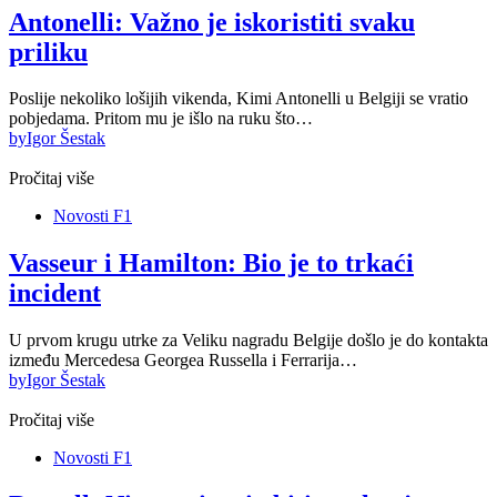
Antonelli: Važno je iskoristiti svaku
priliku
Poslije nekoliko lošijih vikenda, Kimi Antonelli u Belgiji se vratio
pobjedama. Pritom mu je išlo na ruku što…
by
Igor Šestak
Pročitaj više
Novosti F1
Vasseur i Hamilton: Bio je to trkaći
incident
U prvom krugu utrke za Veliku nagradu Belgije došlo je do kontakta
između Mercedesa Georgea Russella i Ferrarija…
by
Igor Šestak
Pročitaj više
Novosti F1