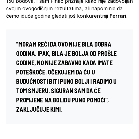
150 bodova. I sam Finac priznaje kako nije zadovoljan
svojim ovogodišnjim rezultatima, ali napominje da
ćemo iduće godine gledati još konkurentniji
Ferrari
.
”MORAM REĆI DA OVO NIJE BILA DOBRA
GODINA. IPAK, BILA JE BOLJA OD PROŠLE
GODINE, NO NIJE ZABAVNO KADA IMATE
POTEŠKOĆE. OČEKUJEM DA ĆU U
BUDUĆNOSTI BITI PUNO BOLJI I RADIMO U
TOM SMJERU. SIGURAN SAM DA ĆE
PROMJENE NA BOLIDU PUNO POMOĆI”,
ZAKLJUČUJE KIMI.