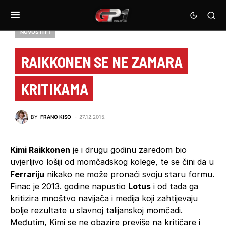
NOVOSTI F1
RAIKKONEN SE NE ZAMARA
KRITIKAMA
BY
FRANO KISO
27.12.2015.
Kimi Raikkonen
je i drugu godinu zaredom bio
uvjerljivo lošiji od momčadskog kolege, te se čini da u
Ferrariju
nikako ne može pronaći svoju staru formu.
Finac je 2013. godine napustio
Lotus
i od tada ga
kritizira mnoštvo navijača i medija koji zahtijevaju
bolje rezultate u slavnoj talijanskoj momčadi.
Međutim, Kimi se ne obazire previše na kritičare i