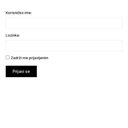
Korisničko ime:
Lozinka:
Zadrži me prijavljenim
Prijavi se