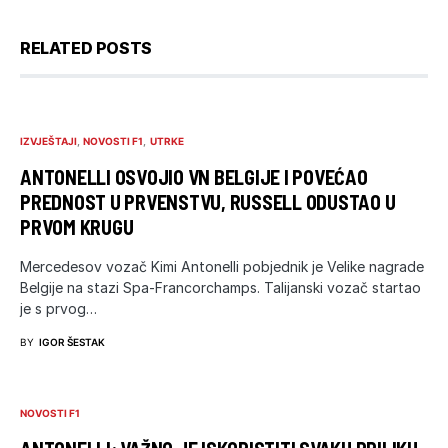
RELATED POSTS
IZVJEŠTAJI
NOVOSTI F1
UTRKE
ANTONELLI OSVOJIO VN BELGIJE I POVEĆAO
PREDNOST U PRVENSTVU, RUSSELL ODUSTAO U
PRVOM KRUGU
Mercedesov vozač Kimi Antonelli pobjednik je Velike nagrade
Belgije na stazi Spa-Francorchamps. Talijanski vozač startao
je s prvog…
BY
IGOR ŠESTAK
NOVOSTI F1