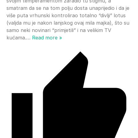
svojim temperamentom zaradio tu stigmu, a
smatram da se na tom polju dosta unaprijedio i da je
više puta vrhunski kontrolirao totalno “divlji” lotus
(valjda mu je nakon lanjskog ovaj mila majka), što su
samo neki novinari “primjetili” i na velikim TV
kućama.
…
Read more »