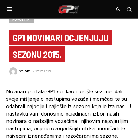
NOVOSTI F1
GP1 NOVINARI OCJENJUJU
SEZONU 2015.
BY
GP1
12.12.2015.
Novinari portala GP1 su, kao i prošle sezone, dali
svoje mišljenje o nastupima vozača i momčadi te su
odabrali najbolje i najlošije iz sezone koja je iza nas. U
nastavku vam donosimo pojedinačni izbor naših
novinara o najboljim vozačima i njihovim najsvjetlijim
nastupima, ocjenu ovogodišnjih utrka, momčadi te
najvećim iznenađenjima i razočaranjima sezone.