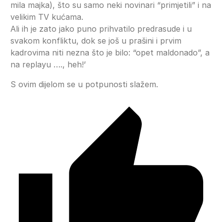
mila majka), što su samo neki novinari “primjetili” i na
velikim TV kućama.
Ali ih je zato jako puno prihvatilo predrasude i u
svakom konfliktu, dok se još u prašini i prvim
kadrovima niti nezna što je bilo: “opet maldonado”, a
na replayu …., heh!’
S ovim dijelom se u potpunosti slažem.