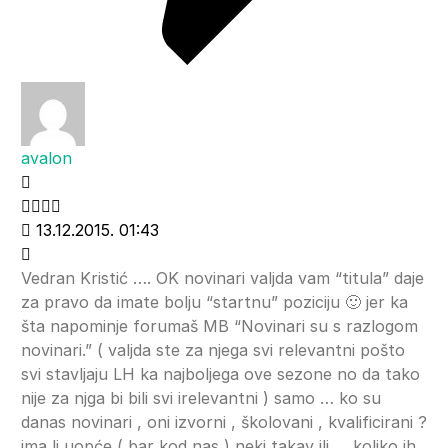
avalon
13.12.2015. 01:43
Vedran Kristić …. OK novinari valjda vam “titula” daje
za pravo da imate bolju “startnu” poziciju 🙂 jer ka
šta napominje forumaš MB “Novinari su s razlogom
novinari.” ( valjda ste za njega svi relevantni pošto
svi stavljaju LH ka najboljega ove sezone no da tako
nije za njga bi bili svi irelevantni ) samo … ko su
danas novinari , oni izvorni , školovani , kvalificirani ?
ima li uopće ( bar kod nas ) neki takav ili … koliko ih