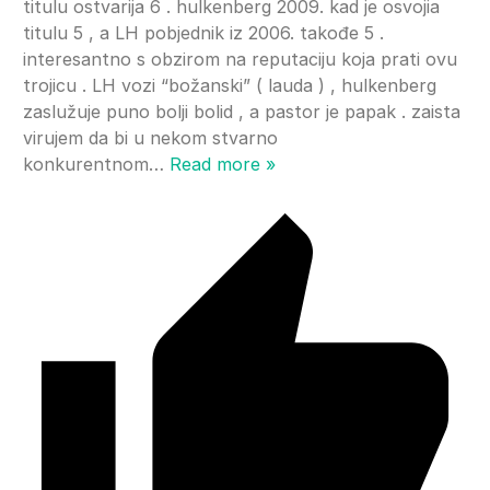
titulu ostvarija 6 . hulkenberg 2009. kad je osvojia
titulu 5 , a LH pobjednik iz 2006. takođe 5 .
interesantno s obzirom na reputaciju koja prati ovu
trojicu . LH vozi “božanski” ( lauda ) , hulkenberg
zaslužuje puno bolji bolid , a pastor je papak . zaista
virujem da bi u nekom stvarno
konkurentnom
…
Read more »