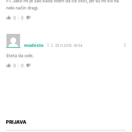
F1. Jako mi je žao kada vidim da će otići, jer su mi svi na
neki način dragi.
0
0
modesto
25.11.2015. 18:54
šteta da ode.
0
0
PRIJAVA