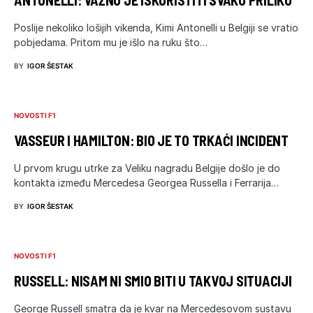
Poslije nekoliko lošijih vikenda, Kimi Antonelli u Belgiji se vratio
pobjedama. Pritom mu je išlo na ruku što…
BY
IGOR ŠESTAK
NOVOSTI F1
VASSEUR I HAMILTON: BIO JE TO TRKAĆI INCIDENT
U prvom krugu utrke za Veliku nagradu Belgije došlo je do
kontakta između Mercedesa Georgea Russella i Ferrarija…
BY
IGOR ŠESTAK
NOVOSTI F1
RUSSELL: NISAM NI SMIO BITI U TAKVOJ SITUACIJI
George Russell smatra da je kvar na Mercedesovom sustavu