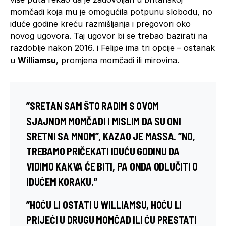
momčadi koja mu je omogućila potpunu slobodu, no
iduće godine kreću razmišljanja i pregovori oko
novog ugovora. Taj ugovor bi se trebao bazirati na
razdoblje nakon 2016. i Felipe ima tri opcije – ostanak
u
Williamsu
, promjena momčadi ili mirovina.
”SRETAN SAM ŠTO RADIM S OVOM
SJAJNOM MOMČADI I MISLIM DA SU ONI
SRETNI SA MNOM”, KAZAO JE
MASSA
. ”NO,
TREBAMO PRIČEKATI IDUĆU GODINU DA
VIDIMO KAKVA ĆE BITI, PA ONDA ODLUČITI O
IDUĆEM KORAKU.”
”HOĆU LI OSTATI U
WILLIAMSU
, HOĆU LI
PRIJEĆI U DRUGU MOMČAD ILI ĆU PRESTATI