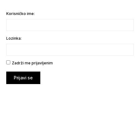
Korisničko ime:
Lozinka:
Zadrži me prijavljenim
Prijavi se