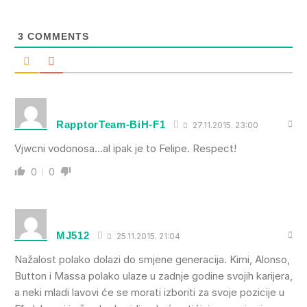
3
COMMENTS
RapptorTeam-BiH-F1
27.11.2015. 23:00
Vjwcni vodonosa…al ipak je to Felipe. Respect!
0
0
MJ512
25.11.2015. 21:04
Nažalost polako dolazi do smjene generacija. Kimi, Alonso,
Button i Massa polako ulaze u zadnje godine svojih karijera,
a neki mladi lavovi će se morati izboriti za svoje pozicije u