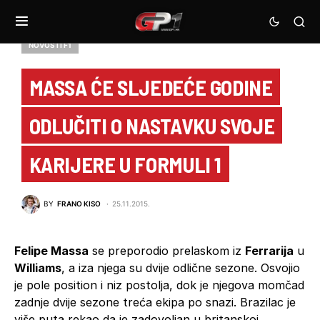
NOVOSTI F1
MASSA ĆE SLJEDEĆE GODINE
ODLUČITI O NASTAVKU SVOJE
KARIJERE U FORMULI 1
BY
FRANO KISO
25.11.2015.
Felipe Massa
se preporodio prelaskom iz
Ferrarija
u
Williams
, a iza njega su dvije odlične sezone. Osvojio
je pole position i niz postolja, dok je njegova momčad
zadnje dvije sezone treća ekipa po snazi. Brazilac je
više puta rekao da je zadovoljan u britanskoj