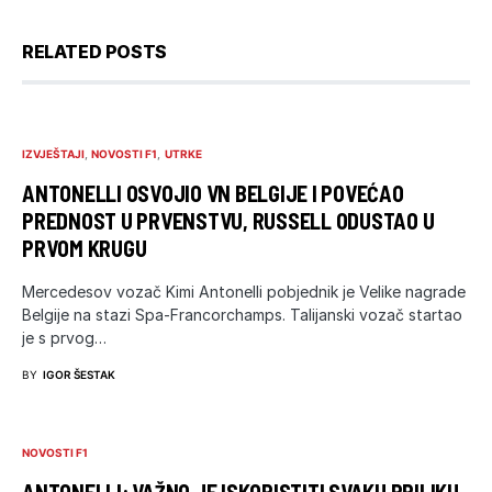
RELATED POSTS
IZVJEŠTAJI
NOVOSTI F1
UTRKE
ANTONELLI OSVOJIO VN BELGIJE I POVEĆAO
PREDNOST U PRVENSTVU, RUSSELL ODUSTAO U
PRVOM KRUGU
Mercedesov vozač Kimi Antonelli pobjednik je Velike nagrade
Belgije na stazi Spa-Francorchamps. Talijanski vozač startao
je s prvog…
BY
IGOR ŠESTAK
NOVOSTI F1
ANTONELLI: VAŽNO JE ISKORISTITI SVAKU PRILIKU