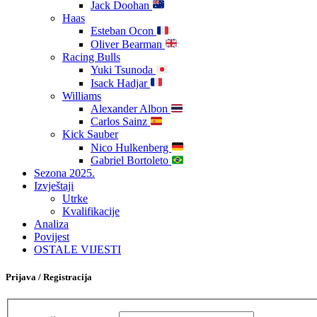
Jack Doohan
Haas
Esteban Ocon
Oliver Bearman
Racing Bulls
Yuki Tsunoda
Isack Hadjar
Williams
Alexander Albon
Carlos Sainz
Kick Sauber
Nico Hulkenberg
Gabriel Bortoleto
Sezona 2025.
Izvještaji
Utrke
Kvalifikacije
Analiza
Povijest
OSTALE VIJESTI
Prijava / Registracija