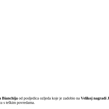
a Bianchija
od posljedica ozljeda koje je zadobio na
Velikoj nagradi 
tku s teškim povredama.