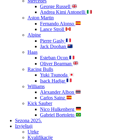
Mercedes
George Russell
Andrea Kimi Antonelli
Aston Martin
Fernando Alonso
Lance Stroll
Alpine
Pierre Gasly
Jack Doohan
Haas
Esteban Ocon
Oliver Bearman
Racing Bulls
Yuki Tsunoda
Isack Hadjar
Williams
Alexander Albon
Carlos Sainz
Kick Sauber
Nico Hulkenberg
Gabriel Bortoleto
Sezona 2025.
Izvještaji
Utrke
Kvalifikacije