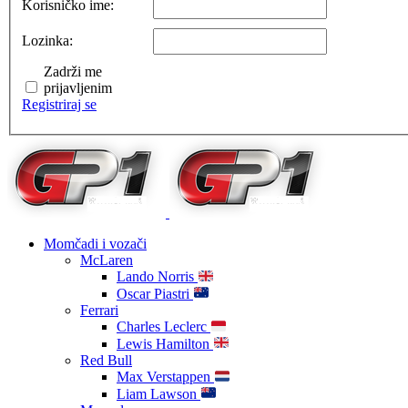
Korisničko ime:
Lozinka:
Zadrži me
prijavljenim
Registriraj se
Momčadi i vozači
McLaren
Lando Norris
Oscar Piastri
Ferrari
Charles Leclerc
Lewis Hamilton
Red Bull
Max Verstappen
Liam Lawson