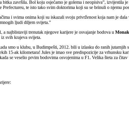
a bitka završila. Bol koju osjećamo je golema i neopisiva”, izvijestila j
 Prefectureu, te isto tako svim doktorima koji su se brinuli o njemu pos
ačima i svima onima koji su iskazali svoju privrženost koja nam je dal
 mnogih ljudi diljem svijeta.”
1
, a najblistaviji trenutak njegove karijere je osvajanje bodova u
Mona
z svih krajeva svijeta.
a smo u klubu, u Budimpešti, 2012. bili u izlasku do ranih jutarnjih sa
nekih 15-ak kilometara! Jules je imao sve predispozicije za vrhunsku kari
kada se veselio prvim bodovima osvojenima u F1. Velika šteta za čitav tr
rijere: