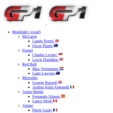
Momčadi i vozači
McLaren
Lando Norris
Oscar Piastri
Ferrari
Charles Leclerc
Lewis Hamilton
Red Bull
Max Verstappen
Liam Lawson
Mercedes
George Russell
Andrea Kimi Antonelli
Aston Martin
Fernando Alonso
Lance Stroll
Alpine
Pierre Gasly