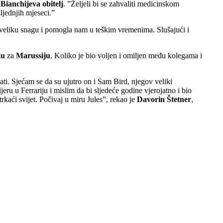
e
Bianchijeva obitelj
. ”Željeli bi se zahvaliti medicinskom
ljednjih mjeseci.”
a veliku snagu i pomogla nam u teškim vremenima. Slušajući i
ku
za
Marussiju
. Koliko je bio voljen i omiljen među kolegama i
ti. Sjećam se da su ujutro on i Sam Bird, njegov veliki
jeru u Ferrariju i mislim da bi sljedeće godine vjerojatno i bio
kaći svijet. Počivaj u miru Jules”, rekao je
Davorin Štetner
,