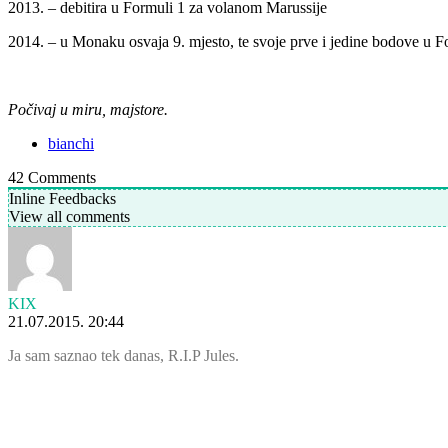
2013. – debitira u Formuli 1 za volanom Marussije
2014. – u Monaku osvaja 9. mjesto, te svoje prve i jedine bodove u F
Počivaj u miru, majstore.
bianchi
42
Comments
Inline Feedbacks
View all comments
KIX
21.07.2015. 20:44
Ja sam saznao tek danas, R.I.P Jules.