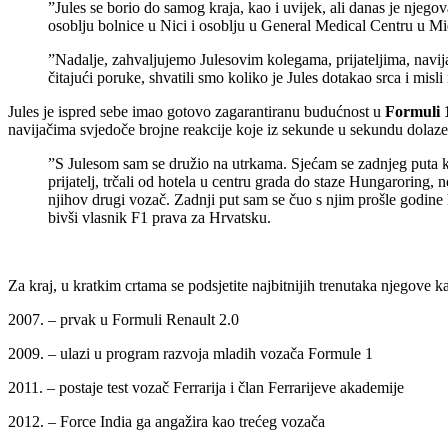
”Jules se borio do samog kraja, kao i uvijek, ali danas je njegov
osoblju bolnice u Nici i osoblju u General Medical Centru u Mie
”Nadalje, zahvaljujemo Julesovim kolegama, prijateljima, navij
čitajući poruke, shvatili smo koliko je Jules dotakao srca i misli
Jules je ispred sebe imao gotovo zagarantiranu budućnost u
Formuli 
navijačima svjedoče brojne reakcije koje iz sekunde u sekundu dolaze i
”S Julesom sam se družio na utrkama. Sjećam se zadnjeg puta kad
prijatelj, trčali od hotela u centru grada do staze Hungaroring, 
njihov drugi vozač. Zadnji put sam se čuo s njim prošle godine 
bivši vlasnik F1 prava za Hrvatsku.
Za kraj, u kratkim crtama se podsjetite najbitnijih trenutaka njegove ka
2007. – prvak u Formuli Renault 2.0
2009. – ulazi u program razvoja mladih vozača Formule 1
2011. – postaje test vozač Ferrarija i član Ferrarijeve akademije
2012. – Force India ga angažira kao trećeg vozača