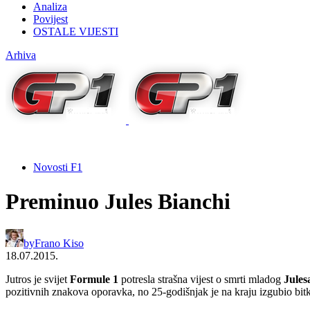
Analiza
Povijest
OSTALE VIJESTI
Arhiva
Novosti F1
Preminuo Jules Bianchi
by
Frano Kiso
18.07.2015.
Jutros je svijet
Formule 1
potresla strašna vijest o smrti mladog
Jules
pozitivnih znakova oporavka, no 25-godišnjak je na kraju izgubio bi