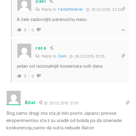
Dani
Reply to
Ferrariforever
25.02.2015. 23:12
Ili žele zadovoljiti paranoičnu masu.
0
0
raca
Reply to
Dani
26.02.2015. 01:25
jedan od racionalnijih komentara ovih dana
0
0
Bilal
25.02.2015. 21:01
Bog samo dragi zna sta je bilo posto Japanci previse
eksperimentisu sta li su uradili od bolida pa da iznenade
konkurenciju,samo da sutra nebude Baton