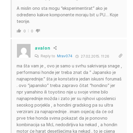
A mislin ono sta mogu “eksperimentirat” ako je
određeno kakve komponente moraju bit u PU… Koje
teorije.
0
0
avalon
Reply to
Mrav074
27.02.2015. 11:26
ma šta vam je , ovo je samo u svrhu sakrivanja snage ,
performansi honde jer treba znat da ” Japansko je
najnaprednije.” šta je konstatira jedan iskusni forumaš
. ovo “japansko” treba zapravo čitat “hondino” jer
npr yamahino ili toyotino nije u svoje vrime bilo
najnaprednije možda i zato jer su njihovi uposlenici
seoskog porjekla , a hondini gradskog pa su ultra
verzirani za najnaprednije . imam osjećaj da će od
prve trke honda svima pokazat da je ponovno
kombinacija sa McL nedodirljiva ka nekad , a hondin
motor će harat desetljećima ka nekad . to je cijena