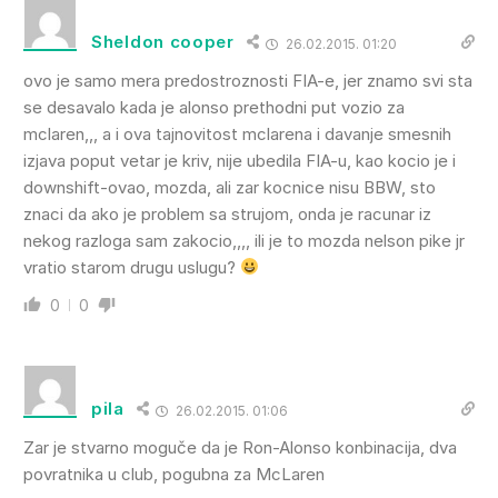
Sheldon cooper
26.02.2015. 01:20
ovo je samo mera predostroznosti FIA-e, jer znamo svi sta
se desavalo kada je alonso prethodni put vozio za
mclaren,,, a i ova tajnovitost mclarena i davanje smesnih
izjava poput vetar je kriv, nije ubedila FIA-u, kao kocio je i
downshift-ovao, mozda, ali zar kocnice nisu BBW, sto
znaci da ako je problem sa strujom, onda je racunar iz
nekog razloga sam zakocio,,,, ili je to mozda nelson pike jr
vratio starom drugu uslugu?
0
0
pila
26.02.2015. 01:06
Zar je stvarno moguče da je Ron-Alonso konbinacija, dva
povratnika u club, pogubna za McLaren