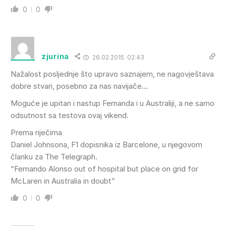
0
0
zjurina
26.02.2015. 02:43
Nažalost posljednje što upravo saznajem, ne nagovještava
dobre stvari, posebno za nas navijače…
Moguće je upitan i nastup Fernanda i u Australiji, a ne samo
odsutnost sa testova ovaj vikend.
Prema riječima
Daniel Johnsona, F1 dopisnika iz Barcelone, u njegovom
članku za The Telegraph.
“Fernando Alonso out of hospital but place on grid for
McLaren in Australia in doubt”
0
0