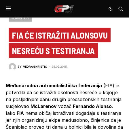
NOVOSTI F1
FIA ĆE ISTRAŽITI ALONSOVU
NESREĆU S TESTIRANJA
BY
VEDRAN KRISTIĆ
25.02.2015.
Međunarodna automobilistička federacija
(FIA) je
potvrdila da će istražiti okolnosti nesreće u kojoj je
na posljednjem danu drugih predsezonskih testiranja
sudjelovao
McLarenov
vozač
Fernando Alonso
.
Iako
FIA
nema običaj istraživati događaje s testiranja
jer njih organiziraju ekipe međusobno, činjenica da je
Španjolac proveo tri dana u bolnici bila je dovoljna da