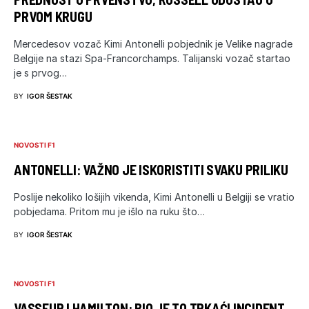
PRVOM KRUGU
Mercedesov vozač Kimi Antonelli pobjednik je Velike nagrade
Belgije na stazi Spa-Francorchamps. Talijanski vozač startao
je s prvog…
BY
IGOR ŠESTAK
NOVOSTI F1
ANTONELLI: VAŽNO JE ISKORISTITI SVAKU PRILIKU
Poslije nekoliko lošijih vikenda, Kimi Antonelli u Belgiji se vratio
pobjedama. Pritom mu je išlo na ruku što…
BY
IGOR ŠESTAK
NOVOSTI F1
VASSEUR I HAMILTON: BIO JE TO TRKAĆI INCIDENT