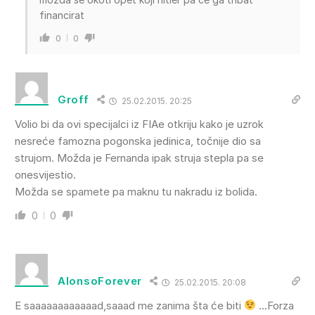
financirat
0
0
Groff
25.02.2015. 20:25
Volio bi da ovi specijalci iz FIAe otkriju kako je uzrok
nesreće famozna pogonska jedinica, točnije dio sa
strujom. Možda je Fernanda ipak struja stepla pa se
onesvijestio.
Možda se spamete pa maknu tu nakradu iz bolida.
0
0
AlonsoForever
25.02.2015. 20:08
E saaaaaaaaaaaad,saaad me zanima šta će biti
…Forza