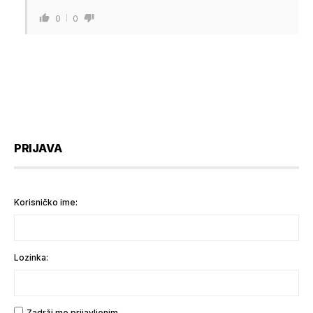
0
0
PRIJAVA
Korisničko ime:
Lozinka:
Zadrži me prijavljenim