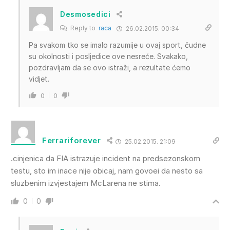
Desmosedici
Reply to
raca
26.02.2015. 00:34
Pa svakom tko se imalo razumije u ovaj sport, čudne
su okolnosti i posljedice ove nesreće. Svakako,
pozdravljam da se ovo istraži, a rezultate ćemo
vidjet.
0
0
Ferrariforever
25.02.2015. 21:09
.cinjenica da FIA istrazuje incident na predsezonskom
testu, sto im inace nije obicaj, nam govoei da nesto sa
sluzbenim izvjestajem McLarena ne stima.
0
0