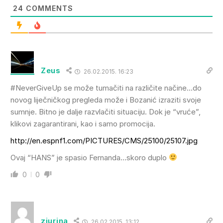
24
COMMENTS
Zeus
26.02.2015. 16:23
#NeverGiveUp se može tumačiti na različite načine…do
novog liječničkog pregleda može i Bozanić izraziti svoje
sumnje. Bitno je dalje razvlačiti situaciju. Dok je “vruće”,
klikovi zagarantirani, kao i samo promocija.
http://en.espnf1.com/PICTURES/CMS/25100/25107.jpg
Ovaj “HANS” je spasio Fernanda…skoro duplo
0
0
zjurina
26.02.2015. 13:12