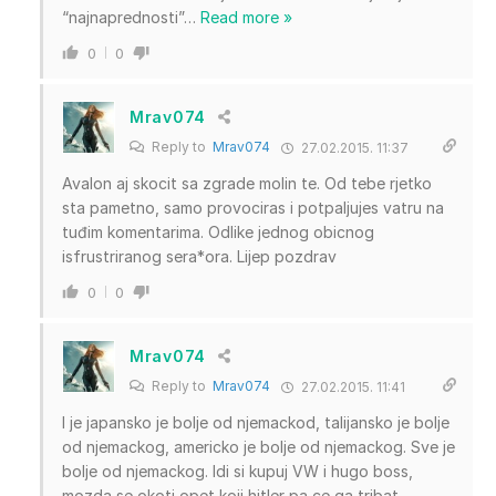
“najnaprednosti”
…
Read more »
0
0
Mrav074
Reply to
Mrav074
27.02.2015. 11:37
Avalon aj skocit sa zgrade molin te. Od tebe rjetko
sta pametno, samo provociras i potpaljujes vatru na
tuđim komentarima. Odlike jednog obicnog
isfrustriranog sera*ora. Lijep pozdrav
0
0
Mrav074
Reply to
Mrav074
27.02.2015. 11:41
I je japansko je bolje od njemackod, talijansko je bolje
od njemackog, americko je bolje od njemackog. Sve je
bolje od njemackog. Idi si kupuj VW i hugo boss,
mozda se okoti opet koji hitler pa ce ga tribat