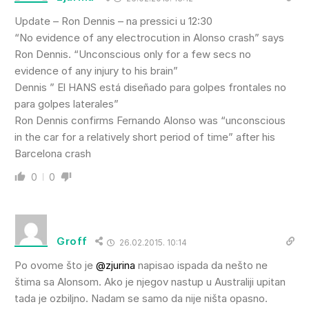
Update – Ron Dennis – na pressici u 12:30
“No evidence of any electrocution in Alonso crash” says
Ron Dennis. “Unconscious only for a few secs no
evidence of any injury to his brain”
Dennis ” El HANS está diseñado para golpes frontales no
para golpes laterales”
Ron Dennis confirms Fernando Alonso was “unconscious
in the car for a relatively short period of time” after his
Barcelona crash
0
0
Groff
26.02.2015. 10:14
Po ovome što je
@zjurina
napisao ispada da nešto ne
štima sa Alonsom. Ako je njegov nastup u Australiji upitan
tada je ozbiljno. Nadam se samo da nije ništa opasno.