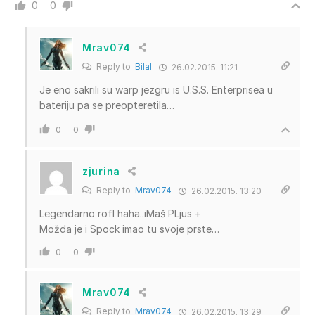
0
0
Mrav074
Reply to
Bilal
26.02.2015. 11:21
Je eno sakrili su warp jezgru is U.S.S. Enterprisea u
bateriju pa se preopteretila…
0
0
zjurina
Reply to
Mrav074
26.02.2015. 13:20
Legendarno rofl haha..iMaš PLjus +
Možda je i Spock imao tu svoje prste…
0
0
Mrav074
Reply to
Mrav074
26.02.2015. 13:29