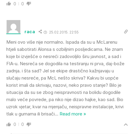
0
0
raca
25.02.2015. 22:55
Meni ovo više nije normalno. Ispada da su u McLarenu
htjeli sabotirati Alonsa s ozbiljnim posljedicama. Ne znam
koje bi izvješće o nesreći zadovoljilo širu javnost, a sad i
FIA-u. Nesreća se dogodila na testiranju ni prva, daj-bože
zadnja. i šta sad? Jel se ekipe drastično kažnjavaju u
slučaju nesreće, pa McL nešto skriva? Kakvu bi uopće
korist imali da skrivaju, nazovi, neko pravo stanje? Bilo je
situacija da su se zbog neispravnosti na bolidu dogodile
malo veće povrede, pa niko nije dizao hajke, kao sad. Bio
uzrok vjetar, kvar na mjenjaču, neispravne instalacije, krivi
tlak u gumama ili brisači
…
Read more »
0
0