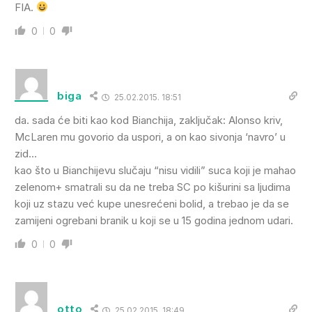
FIA.
0
0
biga
25.02.2015. 18:51
da. sada će biti kao kod Bianchija, zaključak: Alonso kriv,
McLaren mu govorio da uspori, a on kao sivonja ‘navro’ u
zid…
kao što u Bianchijevu slučaju “nisu vidili” suca koji je mahao
zelenom+ smatrali su da ne treba SC po kišurini sa ljudima
koji uz stazu već kupe unesrećeni bolid, a trebao je da se
zamijeni ogrebani branik u koji se u 15 godina jednom udari.
0
0
otto
25.02.2015. 18:49