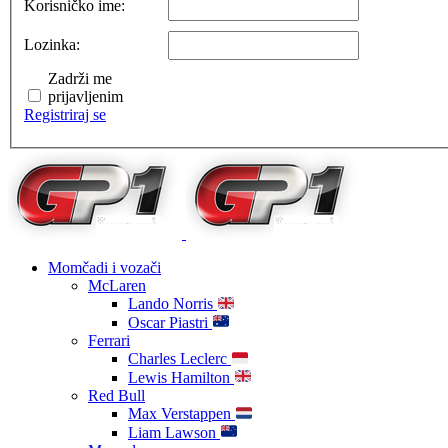
Korisničko ime:
Lozinka:
Zadrži me
prijavljenim
Registriraj se
Momčadi i vozači
McLaren
Lando Norris
Oscar Piastri
Ferrari
Charles Leclerc
Lewis Hamilton
Red Bull
Max Verstappen
Liam Lawson