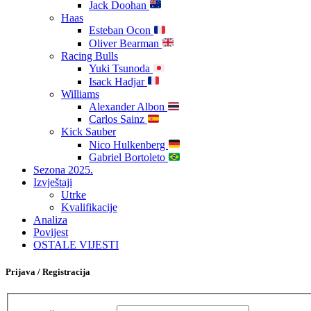
Jack Doohan
Haas
Esteban Ocon
Oliver Bearman
Racing Bulls
Yuki Tsunoda
Isack Hadjar
Williams
Alexander Albon
Carlos Sainz
Kick Sauber
Nico Hulkenberg
Gabriel Bortoleto
Sezona 2025.
Izvještaji
Utrke
Kvalifikacije
Analiza
Povijest
OSTALE VIJESTI
Prijava / Registracija