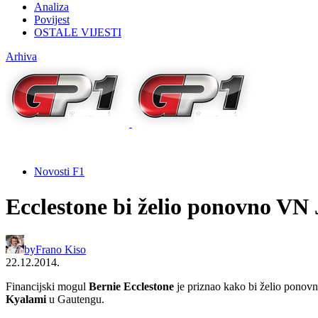
Analiza
Povijest
OSTALE VIJESTI
Arhiva
Novosti F1
Ecclestone bi želio ponovno VN 
by
Frano Kiso
22.12.2014.
Financijski mogul
Bernie Ecclestone
je priznao kako bi želio ponovn
Kyalami
u Gautengu.