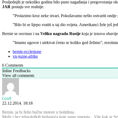
Posljednjih je nekoliko godina bilo puno nagađanja i pregovoranja o
JAR
postaju sve realnije.
”Prolazimo kroz neke stvari. Pokušavamo nešto ostvariti ondje 
”Bilo bi se lijepo vratiti u taj dio svijeta. Amerikanci žele još 
Bernie se osvrnuo i na
Veliku nagradu
Rusije
koja je iznova obavij
”Imamo ugovor i utrkivat ćemo se koliko god želimo”, rezolutan
bernie-ecclestone
vn-juzne-afrike
6
Comments
Inline Feedbacks
View all comments
Groff
22.12.2014. 18:18
Bernie, ja bi želio bučne motore u bolidima.
Može i bez tehnoloških bedastoća koje samo smetaju…Vite kak se Seb