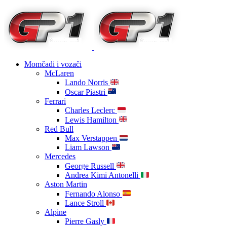
Momčadi i vozači
McLaren
Lando Norris
Oscar Piastri
Ferrari
Charles Leclerc
Lewis Hamilton
Red Bull
Max Verstappen
Liam Lawson
Mercedes
George Russell
Andrea Kimi Antonelli
Aston Martin
Fernando Alonso
Lance Stroll
Alpine
Pierre Gasly