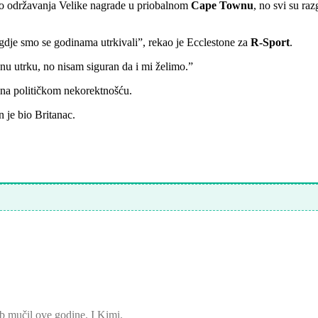
ko održavanja Velike nagrade u priobalnom
Cape Townu
, no svi su ra
gdje smo se godinama utrkivali”, rekao je Ecclestone za
R-Sport
.
jednu utrku, no nisam siguran da i mi želimo.”
ena političkom nekorektnošću.
 je bio Britanac.
 mučil ove godine. I Kimi.