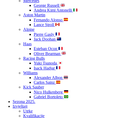
Mercedes
George Russell
Andrea Kimi Antonelli
Aston Martin
Fernando Alonso
Lance Stroll
Alpine
Pierre Gasly
Jack Doohan
Haas
Esteban Ocon
Oliver Bearman
Racing Bulls
Yuki Tsunoda
Isack Hadjar
Williams
Alexander Albon
Carlos Sainz
Kick Sauber
Nico Hulkenberg
Gabriel Bortoleto
Sezona 2025.
Izvještaji
Utrke
Kvalifikacije