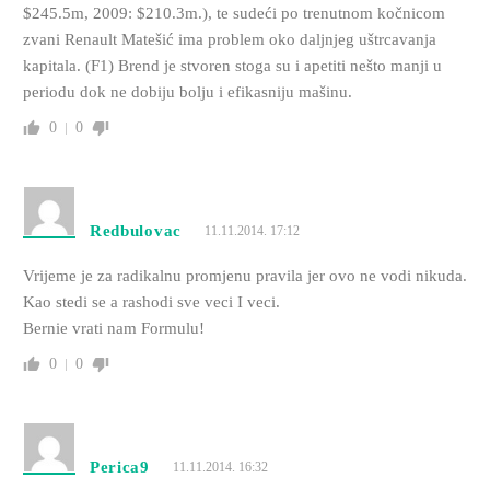
$245.5m, 2009: $210.3m.), te sudeći po trenutnom kočnicom
zvani Renault Matešić ima problem oko daljnjeg uštrcavanja
kapitala. (F1) Brend je stvoren stoga su i apetiti nešto manji u
periodu dok ne dobiju bolju i efikasniju mašinu.
0
0
Redbulovac
11.11.2014. 17:12
Vrijeme je za radikalnu promjenu pravila jer ovo ne vodi nikuda.
Kao stedi se a rashodi sve veci I veci.
Bernie vrati nam Formulu!
0
0
Perica9
11.11.2014. 16:32