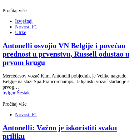
Pročitaj više
Izvještaji
Novosti F1
Utrke
Antonelli osvojio VN Belgije i povećao
prednost u prvenstvu, Russell odustao u
prvom krugu
Mercedesov vozač Kimi Antonelli pobjednik je Velike nagrade
Belgije na stazi Spa-Francorchamps. Talijanski vozač startao je s
prvog…
by
Igor Šestak
Pročitaj više
Novosti F1
Antonelli: Važno je iskoristiti svaku
priliku