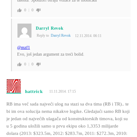
talenta. Sponzori biraju vozače za te momčadi
0
0
Darryl Revok
Reply to
Darryl Revok
12.11.2014. 06:11
@mzf1
Evo, još jedan argument za treći bolid.
0
0
hattrick
11.11.2014. 17:15
RB ima već sada najveći ulog na stazi sa dva tima (RB i TR).. te
bi im ova solucija nema nikakve logike. Gledajući samo RB koji
je jedan od najvećih ulagača od konstruktorskih timova, koji su
u 5 godina uložili samo u prvu ekipu oko 1,3353 milijarde
dolara (2013: $323.5m, 2012: $283.7m, 2011: $272.3m, 2010: