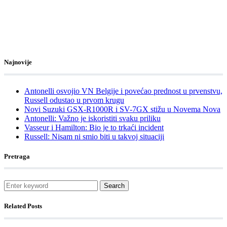
Najnovije
Antonelli osvojio VN Belgije i povećao prednost u prvenstvu,
Russell odustao u prvom krugu
Novi Suzuki GSX-R1000R i SV-7GX stižu u Novema Nova
Antonelli: Važno je iskoristiti svaku priliku
Vasseur i Hamilton: Bio je to trkaći incident
Russell: Nisam ni smio biti u takvoj situaciji
Pretraga
Search
Related Posts