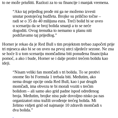
to ne može priuštiti. Razlozi za to su financije i manjak vremena.
“Ako taj prijedlog prođe mi ga ne možemo izvesti
unutar postojećeg budžeta. Brojke su prilično točne –
radi se o 35 do 40 milijuna eura. Treći bolid bi se uveo
u scenariju da se broj bolida smanji a to se neće
dogoditi. Ovog trenutka to nemamo u planu niti
podržavamo taj prijedlog.”
Horner je rekao da je Red Bull s tim projektom trebao započeti prije
tri mjeseca ako bi se on uveo na prvoj utrci sljedeće sezone. Ne zna
se hoće li u tom scenariju momčadima biti ponuđena financijska
pomoć, a ako i bude, Horner se i dalje protivi trećem bolidu kao
ideji.
“Nisam veliki fan momčadi s tri bolida. To se protivi
onome što bi Formula 1 trebala biti. Međutim, ako
nema druge opcije onda Red Bull, kao i par drugih
momčadi, ima obvezu te bi morali voziti s trećim
bolidom – ali samo ako grid padne ispod određenog
broja. Međutim, brojke nisu pale dovoljno nisko pa nas
organizatori nisu tražili uvođenje trećeg bolida. Mi
želimo vidjeti grid od najmanje 10 zdravih momčadi s
dva bolida.”