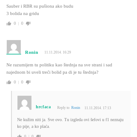
Sauber i RBR su pušiona ako budu
3 bolida na gridu
0
0
Ronin
11.11.2014. 16:29
Ne razumijem tu politiku kao štednja na sve strani i sad
najednom bi uveli treći bolid pa di je tu štednja?
0
0
hrcfaca
Reply to
Ronin
11.11.2014. 17:13
Ne kužim niti ja. Sve ovo. Tu izgleda ovi šefovi u f1 neznaju
ko pije, a ko plaća.
0
0