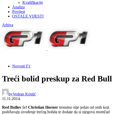
Kvalifikacije
Analiza
Povijest
OSTALE VIJESTI
Arhiva
Novosti F1
Treći bolid preskup za Red Bull
by
Vedran Kristić
11.11.2014.
Red Bullov
šef
Christian Horner
trenutno nije jedan od onih koji
podržavaju uvođenje trećeg bolida te dodaje da si njegova momčad