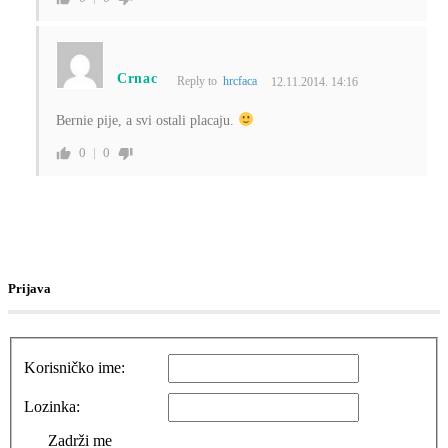
Crnac
Reply to
hrcfaca
12.11.2014. 14:16
Bernie pije, a svi ostali placaju.
0
0
Prijava
Korisničko ime:
Lozinka:
Zadrži me