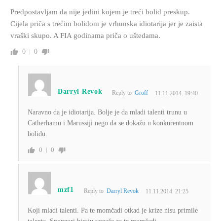
Predpostavljam da nije jedini kojem je treći bolid preskup.
Cijela priča s trećim bolidom je vrhunska idiotarija jer je zaista
vraški skupo. A FIA godinama priča o uštedama.
0
0
Darryl Revok
Reply to
Groff
11.11.2014. 19:40
Naravno da je idiotarija. Bolje je da mladi talenti trunu u
Catherhamu i Marussiji nego da se dokažu u konkurentnom
bolidu.
0
0
mzf1
Reply to
Darryl Revok
11.11.2014. 21:25
Koji mladi talenti. Pa te momčadi otkad je krize nisu primile