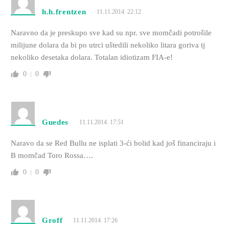
h.h.frentzen
11.11.2014. 22:12
Naravno da je preskupo sve kad su npr. sve momčadi potrošile
milijune dolara da bi po utrci uštedili nekoliko litara goriva tj
nekoliko desetaka dolara. Totalan idiotizam FIA-e!
0
0
Guedes
11.11.2014. 17:51
Naravo da se Red Bullu ne isplati 3-ći bolid kad još financiraju i
B momčad Toro Rossa….
0
0
Groff
11.11.2014. 17:26