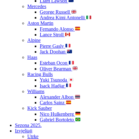
Liam Lawson
Mercedes
George Russell
Andrea Kimi Antonelli
Aston Martin
Fernando Alonso
Lance Stroll
Alpine
Pierre Gasly
Jack Doohan
Haas
Esteban Ocon
Oliver Bearman
Racing Bulls
Yuki Tsunoda
Isack Hadjar
Williams
Alexander Albon
Carlos Sainz
Kick Sauber
Nico Hulkenberg
Gabriel Bortoleto
Sezona 2025.
Izvještaji
Utrke