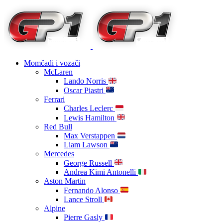
Momčadi i vozači
McLaren
Lando Norris
Oscar Piastri
Ferrari
Charles Leclerc
Lewis Hamilton
Red Bull
Max Verstappen
Liam Lawson
Mercedes
George Russell
Andrea Kimi Antonelli
Aston Martin
Fernando Alonso
Lance Stroll
Alpine
Pierre Gasly