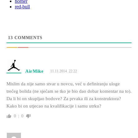
horner
red-bull
13
COMMENTS
AirMike
11.11.2014. 22:22
Mislim da nije samo stvar u novcu, već u definiranju uloge
trećeg bolida (ne sjećam se tko je bio dao dobar komentar na to).
Da li bi on skupljao bodove? Za prvaka ili za konstruktora?
Kako bi on utjecao na kvalifikacije i samu utrku?
0
0