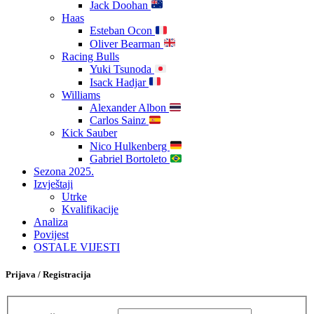
Jack Doohan
Haas
Esteban Ocon
Oliver Bearman
Racing Bulls
Yuki Tsunoda
Isack Hadjar
Williams
Alexander Albon
Carlos Sainz
Kick Sauber
Nico Hulkenberg
Gabriel Bortoleto
Sezona 2025.
Izvještaji
Utrke
Kvalifikacije
Analiza
Povijest
OSTALE VIJESTI
Prijava / Registracija