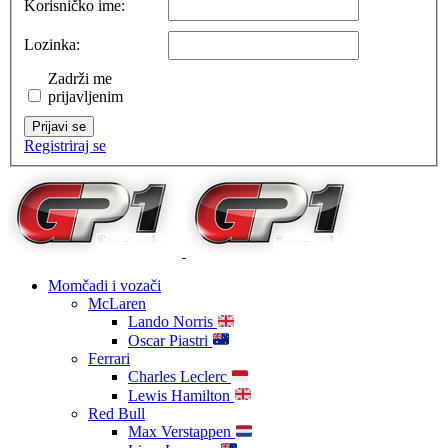
Korisničko ime:
Lozinka:
Zadrži me
prijavljenim
Prijavi se
Registriraj se
Momčadi i vozači
McLaren
Lando Norris
Oscar Piastri
Ferrari
Charles Leclerc
Lewis Hamilton
Red Bull
Max Verstappen