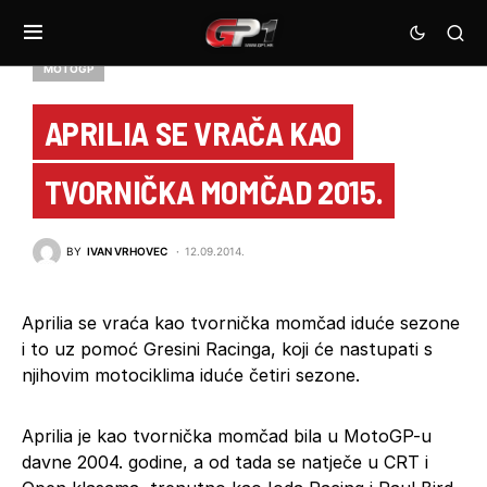
MOTOGP
APRILIA SE VRAČA KAO
TVORNIČKA MOMČAD 2015.
BY
IVAN VRHOVEC
12.09.2014.
Aprilia se vraća kao tvornička momčad iduće sezone
i to uz pomoć Gresini Racinga, koji će nastupati s
njihovim motociklima iduće četiri sezone.
Aprilia je kao tvornička momčad bila u MotoGP-u
davne 2004. godine, a od tada se natječe u CRT i