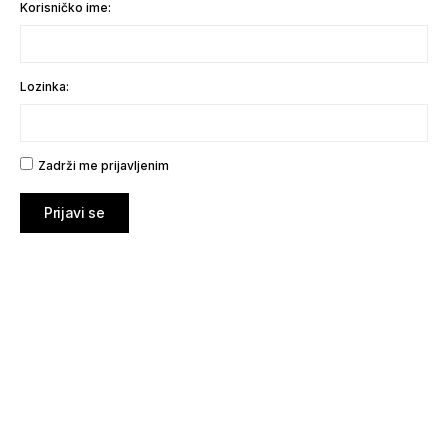
Korisničko ime:
Lozinka:
Zadrži me prijavljenim
Prijavi se