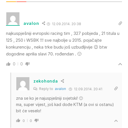
avalon
12.09.2014. 20:38
najkuspješniji evropski racing tim , 327 pobjeda , 21 titula u
125 , 250 i WSBK !!! sve najbolje u 2015. pojačajte
konkurenciju , neka trke budu još uzbudljivije 😉 btw
dogodine aprilia slavi 70. rođendan . 🙂
0
0
zekohonda
Reply to
avalon
12.09.2014. 20:41
zna se ko je najuspješniji svjetski! 🙂
ma, super vijest, još kad dođe KTM (a ovi si ostanu)
bit će veselo!
0
0