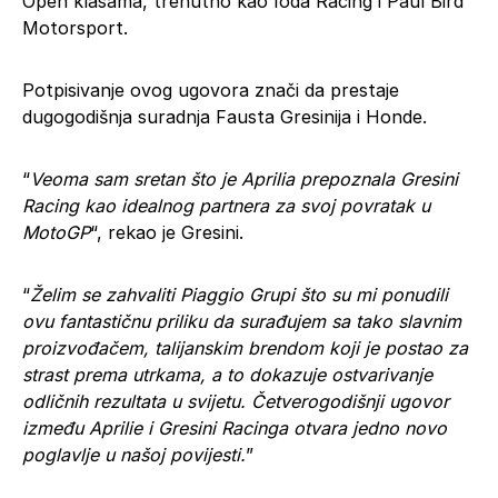
Open klasama, trenutno kao Ioda Racing i Paul Bird
Motorsport.
Potpisivanje ovog ugovora znači da prestaje
dugogodišnja suradnja Fausta Gresinija i Honde.
“
Veoma sam sretan što je Aprilia prepoznala Gresini
Racing kao idealnog partnera za svoj povratak u
MotoGP
“, rekao je Gresini.
“
Želim se zahvaliti Piaggio Grupi što su mi ponudili
ovu fantastičnu priliku da surađujem sa tako slavnim
proizvođačem, talijanskim brendom koji je postao za
strast prema utrkama, a to dokazuje ostvarivanje
odličnih rezultata u svijetu. Četverogodišnji ugovor
između Aprilie i Gresini Racinga otvara jedno novo
poglavlje u našoj povijesti.
”