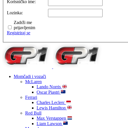
Korisničko ime:
Lozinka:
Zadrži me
prijavljenim
Registriraj se
Momčadi i vozači
McLaren
Lando Norris
Oscar Piastri
Ferrari
Charles Leclerc
Lewis Hamilton
Red Bull
Max Verstappen
Liam Lawson