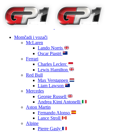
Momčadi i vozači
McLaren
Lando Norris
Oscar Piastri
Ferrari
Charles Leclerc
Lewis Hamilton
Red Bull
Max Verstappen
Liam Lawson
Mercedes
George Russell
Andrea Kimi Antonelli
Aston Martin
Fernando Alonso
Lance Stroll
Alpine
Pierre Gasly