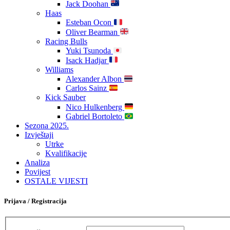
Jack Doohan
Haas
Esteban Ocon
Oliver Bearman
Racing Bulls
Yuki Tsunoda
Isack Hadjar
Williams
Alexander Albon
Carlos Sainz
Kick Sauber
Nico Hulkenberg
Gabriel Bortoleto
Sezona 2025.
Izvještaji
Utrke
Kvalifikacije
Analiza
Povijest
OSTALE VIJESTI
Prijava / Registracija