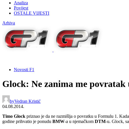
Analiza
Povijest
OSTALE VIJESTI
Arhiva
Novosti F1
Glock: Ne zanima me povratak
by
Vedran Kristić
04.08.2014.
Timo Glock
priznao je da ne razmišlja o povratku u Formulu 1. Kada
godine prihvatio je ponudu
BMW
-a u njemačkom
DTM
-u. Glock, s