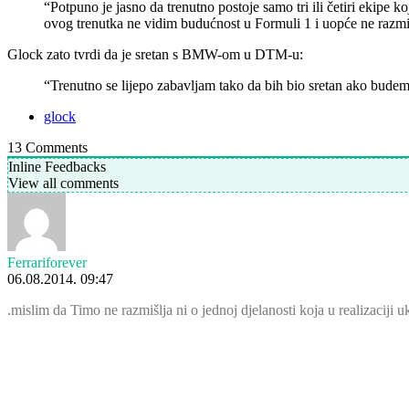
“Potpuno je jasno da trenutno postoje samo tri ili četiri ekipe 
ovog trenutka ne vidim budućnost u Formuli 1 i uopće ne razmi
Glock zato tvrdi da je sretan s BMW-om u DTM-u:
“Trenutno se lijepo zabavljam tako da bih bio sretan ako bude
glock
13
Comments
Inline Feedbacks
View all comments
Ferrariforever
06.08.2014. 09:47
.mislim da Timo ne razmišlja ni o jednoj djelanosti koja u realizaciji