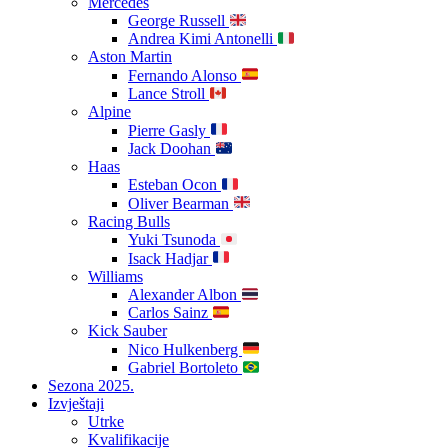
Mercedes
George Russell
Andrea Kimi Antonelli
Aston Martin
Fernando Alonso
Lance Stroll
Alpine
Pierre Gasly
Jack Doohan
Haas
Esteban Ocon
Oliver Bearman
Racing Bulls
Yuki Tsunoda
Isack Hadjar
Williams
Alexander Albon
Carlos Sainz
Kick Sauber
Nico Hulkenberg
Gabriel Bortoleto
Sezona 2025.
Izvještaji
Utrke
Kvalifikacije