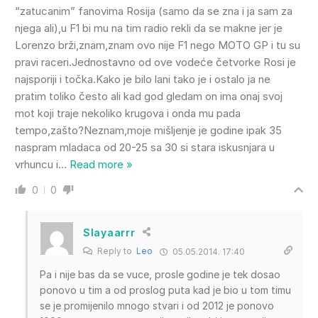
“zatucanim” fanovima Rosija (samo da se zna i ja sam za
njega ali),u F1 bi mu na tim radio rekli da se makne jer je
Lorenzo brži,znam,znam ovo nije F1 nego MOTO GP i tu su
pravi raceri.Jednostavno od ove vodeće četvorke Rosi je
najsporiji i točka.Kako je bilo lani tako je i ostalo ja ne
pratim toliko često ali kad god gledam on ima onaj svoj
mot koji traje nekoliko krugova i onda mu pada
tempo,zašto?Neznam,moje mišljenje je godine ipak 35
naspram mladaca od 20-25 sa 30 si stara iskusnjara u
vrhuncu i
…
Read more »
0
0
Slayaarrr
Reply to
Leo
05.05.2014. 17:40
Pa i nije bas da se vuce, prosle godine je tek dosao
ponovo u tim a od proslog puta kad je bio u tom timu
se je promijenilo mnogo stvari i od 2012 je ponovo