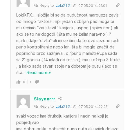
Reply to
LokiXTX
07.05.2014. 21:01
LokiXTX…. složija bi se da budučnost marqueza zavisi
od mnogo faktora . npr jedan ozbiljan pad moga bi
mu recimo “zaustavit” karijeru , uspon ( spies npr ) ali
ako se to ne dogodi ( šta mu ne želim naravno ) ?
mark i dalje “divlja” ali mi se čini da to ove sezone radi
puno kontroliranije nego lani šta bi moglo značit da
poprilično brzo sazrjeva . o “puno manistre”..pa sada
sa 21 godinu ( 14 mlađi od rossia ) ima u džepu 3 titule
, a kako sada stvari stoje na dobrom je putu ( ako se
šta
…
Read more »
0
0
Slayaarrr
Reply to
LokiXTX
07.05.2014. 22:25
svaki vozac ima drukciju karijeru i nacin na koji je
pobjedjivao
ima dobru priliku pobijedit puno puta ali uvijek dolaze