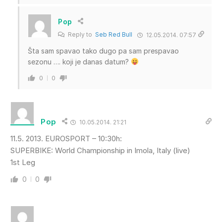
Pop
Reply to
Seb Red Bull
12.05.2014. 07:57
Šta sam spavao tako dugo pa sam prespavao
sezonu …. koji je danas datum?
0
0
Pop
10.05.2014. 21:21
11.5. 2013. EUROSPORT – 10:30h:
SUPERBIKE: World Championship in Imola, Italy (live)
1st Leg
0
0