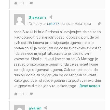
0
0
Slayaarrr
Reply to
LokiXTX
05.05.2014. 16:54
haha Suzuki bi htio Pedrosu ali nevjerujem da ce se to
ikad dogodit. Svi najbolji vozaci dobivaju ponude od
svih ostalih timova pred istjecanje ugovora sto je
normalno ali ja ocekujem da ce na tvornickim svi ostat
i da se nece mijenjat situacija sto je idealno svim
vozacima. Slabi su ti vasi komentatori xD Motogp je
sazvao proizvodjace guma i onda ce se vidjet kome
ce najbolje odgovarat ugovor. Cak se nebi cudio da
dunlop dodje ali nevjerujem da ce Michelin se vratit.
Kako god ove i sljedece godine sta postave rekordne
krugove mislim da je to to, nakon toga
…
Read more »
0
0
avalon