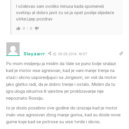
I očekivao sam ovoliko minusa kada spomeneš
svetinju al dobro javit ću se ja opet poslije slijedeće
utrke.Lijep pozdrav
0
0
Slayaarrr
05.05.2014. 16:57
Po mom misljenju ja mislim da Vale se puno bolje snalazi
kad je motor vise agresivan, kad je vani manje trenja na
stazi i slicno usporedjujuci sa Jorgeom, on voli da motor
jako glatko radi, da je dobro trenje i ostalo. Mislim da tu
igra uloga iskustva ili vjestine jer proklizavanje nije
nepoznato Rossiju.
to je doslo posebno ove godine do izrazaja kad je motor
malo vise agresivan zbog manje goriva, kad su dosle nove
gume koje kad se potrose su vise tvrde i slicno.