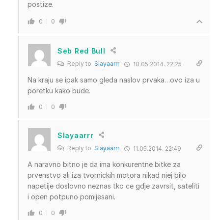
postize.
0
0
Seb Red Bull
Reply to
Slayaarrr
10.05.2014. 22:25
Na kraju se ipak samo gleda naslov prvaka…ovo iza u
poretku kako bude.
0
0
Slayaarrr
Reply to
Slayaarrr
11.05.2014. 22:49
A naravno bitno je da ima konkurentne bitke za
prvenstvo ali iza tvornickih motora nikad niej bilo
napetije doslovno neznas tko ce gdje zavrsit, sateliti
i open potpuno pomijesani.
0
0