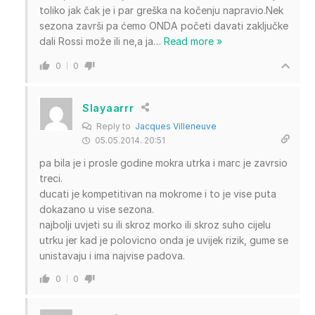
toliko jak čak je i par greška na kočenju napravio.Nek
sezona završi pa ćemo ONDA početi davati zaključke
dali Rossi može ili ne,a ja
…
Read more »
0
0
Slayaarrr
Reply to
Jacques Villeneuve
05.05.2014. 20:51
pa bila je i prosle godine mokra utrka i marc je zavrsio
treci.
ducati je kompetitivan na mokrome i to je vise puta
dokazano u vise sezona.
najbolji uvjeti su ili skroz morko ili skroz suho cijelu
utrku jer kad je polovicno onda je uvijek rizik, gume se
unistavaju i ima najvise padova.
0
0