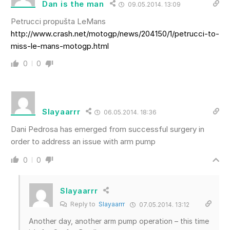
Dan is the man
09.05.2014. 13:09
Petrucci propušta LeMans
http://www.crash.net/motogp/news/204150/1/petrucci-to-
miss-le-mans-motogp.html
0
0
Slayaarrr
06.05.2014. 18:36
Dani Pedrosa has emerged from successful surgery in
order to address an issue with arm pump
0
0
Slayaarrr
Reply to
Slayaarrr
07.05.2014. 13:12
Another day, another arm pump operation – this time