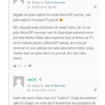
Reply to
Dan is the man
05.05.2014. 09:45
Nigdje ne piše najbrži hrvatski MotoGP portal, već
piše najbrži hrvatski F1 portal
Niti objavljivanje rezultata ne znači ništa, jer to ne
pišu MotoGP novinari već ih objavljuje administrator
portala Marko Rakić aka Explorer koji se brine za F1 i
ne bi trebao pisati u MotoGP sekciji, ali mora jer
novinari iz ove sekcije ne rade apsolutno ništa i pišu
članke kad se sjete doći na portal, što nije tako
često.
0
0
ino11
Reply to
Dan is the man
07.05.2014. 14:47
meni nije jasno kako kad ovi “radnici” čitaju komentare
(ako ih čitaju) ne vide da ih komentari ne podsjete da