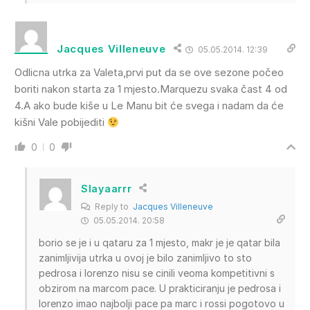
Jacques Villeneuve
05.05.2014. 12:39
Odlicna utrka za Valeta,prvi put da se ove sezone počeo
boriti nakon starta za 1 mjesto.Marquezu svaka čast 4 od
4.A ako bude kiše u Le Manu bit će svega i nadam da će
kišni Vale pobijediti
0
0
Slayaarrr
Reply to
Jacques Villeneuve
05.05.2014. 20:58
borio se je i u qataru za 1 mjesto, makr je je qatar bila
zanimljivija utrka u ovoj je bilo zanimljivo to sto
pedrosa i lorenzo nisu se cinili veoma kompetitivni s
obzirom na marcom pace. U prakticiranju je pedrosa i
lorenzo imao najbolji pace pa marc i rossi pogotovo u