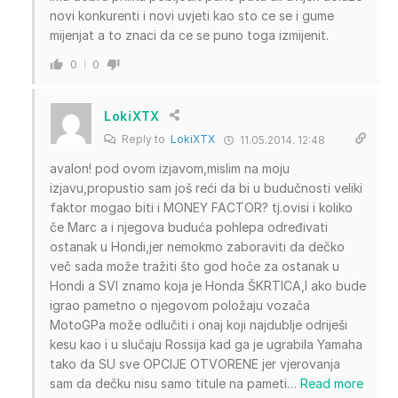
novi konkurenti i novi uvjeti kao sto ce se i gume
mijenjat a to znaci da ce se puno toga izmijenit.
0
0
LokiXTX
Reply to
LokiXTX
11.05.2014. 12:48
avalon! pod ovom izjavom,mislim na moju
izjavu,propustio sam još reći da bi u budučnosti veliki
faktor mogao biti i MONEY FACTOR? tj.ovisi i koliko
če Marc a i njegova buduća pohlepa određivati
ostanak u Hondi,jer nemokmo zaboraviti da dečko
več sada može tražiti što god hoče za ostanak u
Hondi a SVI znamo koja je Honda ŠKRTICA,I ako bude
igrao pametno o njegovom položaju vozača
MotoGPa može odlučiti i onaj koji najdublje odriješi
kesu kao i u slučaju Rossija kad ga je ugrabila Yamaha
tako da SU sve OPCIJE OTVORENE jer vjerovanja
sam da dečku nisu samo titule na pameti
…
Read more