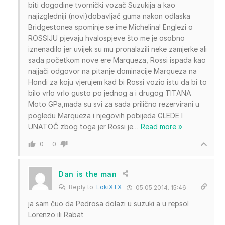
biti dogodine tvornički vozač Suzukija a kao
najizgledniji (novi)dobavljač guma nakon odlaska
Bridgestonea spominje se ime Michelina! Englezi o
ROSSIJU pjevaju hvalospjeve što me je osobno
iznenadilo jer uvijek su mu pronalazili neke zamjerke ali
sada početkom nove ere Marqueza, Rossi ispada kao
najjači odgovor na pitanje dominacije Marqueza na
Hondi za koju vjerujem kad bi Rossi vozio istu da bi to
bilo vrlo vrlo gusto po jednog a i drugog TITANA
Moto GPa,mada su svi za sada prilično rezervirani u
pogledu Marqueza i njegovih pobijeda GLEDE I
UNATOČ zbog toga jer Rossi je
…
Read more »
0
0
Dan is the man
Reply to
LokiXTX
05.05.2014. 15:46
ja sam čuo da Pedrosa dolazi u suzuki a u repsol
Lorenzo ili Rabat