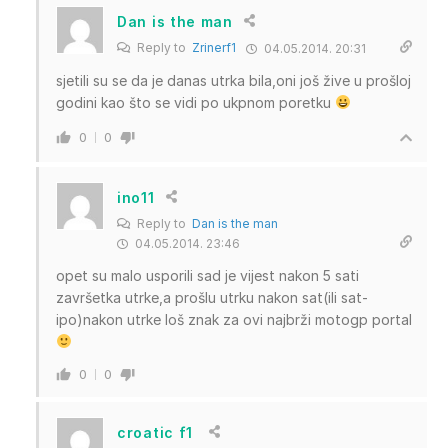
Dan is the man
Reply to
Zrinerf1
04.05.2014. 20:31
sjetili su se da je danas utrka bila,oni još žive u prošloj
godini kao što se vidi po ukpnom poretku
0
0
ino11
Reply to
Dan is the man
04.05.2014. 23:46
opet su malo usporili sad je vijest nakon 5 sati
završetka utrke,a prošlu utrku nakon sat(ili sat-
ipo)nakon utrke loš znak za ovi najbrži motogp portal
0
0
croatic f1