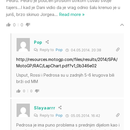
Pedru. Pedro je poučen prošlom utrkom čuvao svoje
tajers…I kad je Dani vidio da je vrag odnio šalu krenuo je u
juriš, brzo skinuo Jorgea
…
Read more »
0
0
Pop
Reply to
Pop
04.05.2014. 20:38
http://resources.motogp.com/files/results/2014/SPA/
MotoGP/RAC/LapChart.pdf?v1_0b346e02
Usput, Rossi i Pedrosa su u zadnjih 5-6 krugova bili
brži od MM
0
0
Slayaarrr
Reply to
Pop
05.05.2014. 16:42
Pedrosa je ima puno problema s prednjim dijelom kao i