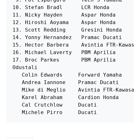
10. Stefan Bradl      LCR Honda          
11. Nicky Hayden      Aspar Honda        
12. Hiroshi Aoyama    Aspar Honda        
13. Scott Redding     Gresini Honda      
14. Yonny Hernandez   Pramac Ducati      
15. Hector Barbera    Avintia FTR-Kawasak
16. Michael Laverty   PBM Aprilia        
17. Broc Parkes       PBM Aprilia        
Odustali

   Colin Edwards     Forward Yamaha      
   Andrea Iannone    Pramac Ducati       
   Mike di Meglio    Avintia FTR-Kawasaki
   Karel Abraham     Cardion Honda       
   Cal Crutchlow     Ducati              