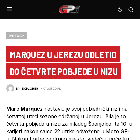
MOTOGP
MARQUEZ U JEREZU ODLETIO
DO ČETVRTE POBJEDE U NIZU
BY
EXPLORER
04.05.2014.
Marc Marquez
nastavio je svoj pobjednički niz i na
četvrtoj utrci sezone održanoj u Jerezu. Bila je to
četvrta pobjeda u nizu za mladog Španjolca, te 10. u
karijeri nakon samo 22 utrke odvožene u Moto GP-
u. Nakon borbe za drugo mjesto, vodeći u početku