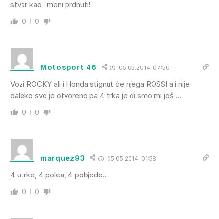
stvar kao i meni prdnuti!
0
0
Motosport 46
05.05.2014. 07:50
Vozi ROCKY ali i Honda stignut će njega ROSSI a i nije
daleko sve je otvoreno pa 4 trka je di smo mi još …
0
0
marquez93
05.05.2014. 01:58
4 utrke, 4 polea, 4 pobjede..
0
0