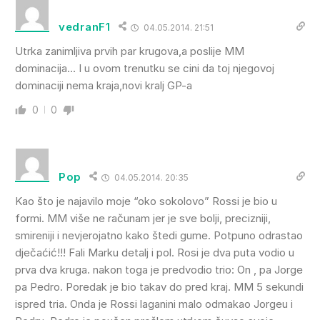
vedranF1
04.05.2014. 21:51
Utrka zanimljiva prvih par krugova,a poslije MM
dominacija… I u ovom trenutku se cini da toj njegovoj
dominaciji nema kraja,novi kralj GP-a
0
0
Pop
04.05.2014. 20:35
Kao što je najavilo moje “oko sokolovo” Rossi je bio u
formi. MM više ne računam jer je sve bolji, precizniji,
smireniji i nevjerojatno kako štedi gume. Potpuno odrastao
dječaćić!!! Fali Marku detalj i pol. Rosi je dva puta vodio u
prva dva kruga. nakon toga je predvodio trio: On , pa Jorge
pa Pedro. Poredak je bio takav do pred kraj. MM 5 sekundi
ispred tria. Onda je Rossi laganini malo odmakao Jorgeu i