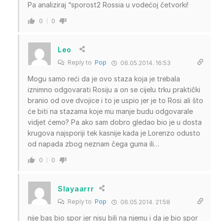
Pa analiziraj “sporost2 Rossia u vodećoj četvorki!
0
0
Leo
Reply to
Pop
06.05.2014. 16:53
Mogu samo reći da je ovo staza koja je trebala
iznimno odgovarati Rosiju a on se cijelu trku praktički
branio od ove dvojice i to je uspio jer je to Rosi ali što
će biti na stazama koje mu manje budu odgovarale
vidjet ćemo? Pa ako sam dobro gledao bio je u dosta
krugova najsporiji tek kasnije kada je Lorenzo odusto
od napada zbog neznam čega guma ili…
0
0
Slayaarrr
Reply to
Pop
06.05.2014. 21:58
nije bas bio spor jer nisu bili na njemu i da je bio spor