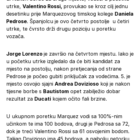
utrke,
Valentino Rossi,
provukao se kroz cilj jednu
desetinku prije Marquezovog timskog kolege
Daniela
Pedrose
. Španjolcu je ovo četvrto postolje u četiri
utrke, te čvrsto drži drugu poziciju u poretku
vozača.
Jorge Lorenzo
je završio na četvrtom mjestu. Iako je
u početku utrke izgledalo da će biti kandidat za
mjesto na postolju, nakon pretjecanja od strane
Pedrose je počeo gubiti priključak za vodećima. 5. je
mjesto osvojio sjajni
Andrea Dovizioso
koji je nakon
tijesne borbe s
Bautistom
opet zabilježio dobar
rezultat za
Ducati
kojem očito fali brzine.
U ukupnom poretku Marquez vodi sa 100%-nim
učinkom te ima 100 bodova, drugi je Pedrosa sa 72,
dok je treći Valentino Rossi sa 61 osvojenim bodom.
Talijan Dovizioso ima 45 bodova, a najbolju petorku