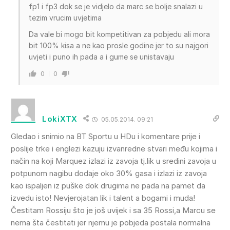
fp1 i fp3 dok se je vidjelo da marc se bolje snalazi u
tezim vrucim uvjetima
Da vale bi mogo bit kompetitivan za pobjedu ali mora
bit 100% kisa a ne kao prosle godine jer to su najgori
uvjeti i puno ih pada a i gume se unistavaju
0
0
LokiXTX
05.05.2014. 09:21
Gledao i snimio na BT Sportu u HDu i komentare prije i
poslije trke i englezi kazuju izvanredne stvari među kojima i
način na koji Marquez izlazi iz zavoja tj.lik u sredini zavoja u
potpunom nagibu dodaje oko 30% gasa i izlazi iz zavoja
kao ispaljen iz puške dok drugima ne pada na pamet da
izvedu isto! Nevjerojatan lik i talent a bogami i muda!
Čestitam Rossiju što je još uvijek i sa 35 Rossi,a Marcu se
nema šta čestitati jer njemu je pobjeda postala normalna