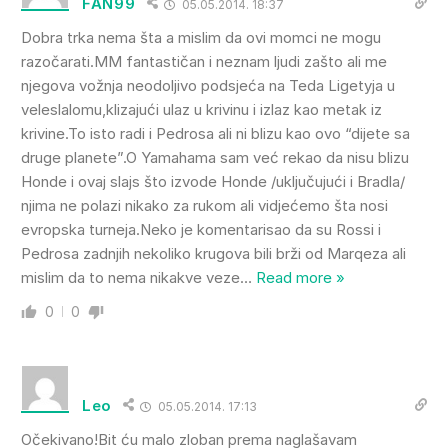
FAN99
05.05.2014. 18:37
Dobra trka nema šta a mislim da ovi momci ne mogu
razočarati.MM fantastičan i neznam ljudi zašto ali me
njegova vožnja neodoljivo podsjeća na Teda Ligetyja u
veleslalomu,klizajući ulaz u krivinu i izlaz kao metak iz
krivine.To isto radi i Pedrosa ali ni blizu kao ovo “dijete sa
druge planete”.O Yamahama sam već rekao da nisu blizu
Honde i ovaj slajs što izvode Honde /uključujući i Bradla/
njima ne polazi nikako za rukom ali vidjećemo šta nosi
evropska turneja.Neko je komentarisao da su Rossi i
Pedrosa zadnjih nekoliko krugova bili brži od Marqeza ali
mislim da to nema nikakve veze
…
Read more »
0
0
Leo
05.05.2014. 17:13
Očekivano!Bit ću malo zloban prema naglašavam