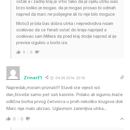
ostali a i zadnji kraj je vrtio tako da je cijelu utrku isao
brzo koliko je mogao. da je mogao prosao bi odmah
napred da marc ne pobjegne ali to nije bilo moguce
Moto3 je bila bas dobra utrka i nepredvidiva nsiam
ocekivao da ce fenati ostat do kraja naprijed a
ocekivao sam Millera da pred kraj dodje napred al ije
previse izgubio u borbi iza.
0
0
Zrinerf1
04.05.2014. 20:10
Napredak,moram priznati!!! Stavili ste vijesti isti
dan,štoviše samo pet sati kasnite. Polako ali sigurno.Inaće
odlična borba prvog četvorca u prvih nekoliko krugova dok
Marc nije malo ubrzao. Uglavnom zanimljiva utrka…
0
0