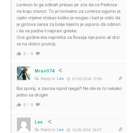
Lorenzo bi ga odmah presao jer zna da ce Pedrosa
na kraju stisnut. To je normalno za Lorenza sigurno je
cijelo vrijeme stiskao koliko je mogao i kad je vidio da
je gotova sansa za bolje mjesto je usporio da odmori
i da ne padne il napravi greske.
Ove godine ima napretka za Rossija nije puno ali drzi
se na dobro poziciji.
0
0
Mrav074
Reply to
Leo
07.05.2014. 17:50
Bia sporiji, a zavrsia isprid njega?! Ne ide mi to nekako
jedno sa drugim
0
0
Leo
Reply to
Leo
13.05.2014. 10:07