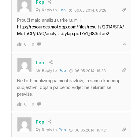
Pop
Reply to
Leo
06.05.2014. 06:28
Prouči malo analizu utrke r.u.m. :
http://resources.motogp.com/files/results/2014/SPA/
MotoGP/RAC/analysisbylap.pdf?v1_683cfae2
0
0
Leo
Reply to
Pop
06.05.2014. 16:28
Ne to ti analiziraj pa mi obrazloži, ja sam rekao moj
subjektivni dojam pa ćemo vidjet ne sekiram se
previše.
0
0
Pop
Reply to
Pop
06.05.2014. 16:42