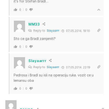
it’s for Stefan Bradl…
0
0
MM33
Reply to
Slayaarrr
07.05.2014. 19:10
Sto ce ga Bradl zamjeniti?
0
0
Slayaarrr
Reply to
Slayaarrr
07.05.2014. 22:19
Pedrosa i Bradl su isli na operaciju ruke. vozit ce u
lemansu oba
0
0