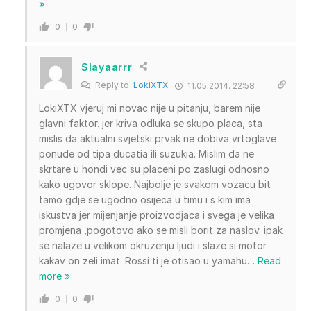
»
0
0
Slayaarrr
Reply to
LokiXTX
11.05.2014. 22:58
LokiXTX vjeruj mi novac nije u pitanju, barem nije
glavni faktor. jer kriva odluka se skupo placa, sta
mislis da aktualni svjetski prvak ne dobiva vrtoglave
ponude od tipa ducatia ili suzukia. Mislim da ne
skrtare u hondi vec su placeni po zaslugi odnosno
kako ugovor sklope. Najbolje je svakom vozacu bit
tamo gdje se ugodno osijeca u timu i s kim ima
iskustva jer mijenjanje proizvodjaca i svega je velika
promjena ,pogotovo ako se misli borit za naslov. ipak
se nalaze u velikom okruzenju ljudi i slaze si motor
kakav on zeli imat. Rossi ti je otisao u yamahu
…
Read
more »
0
0