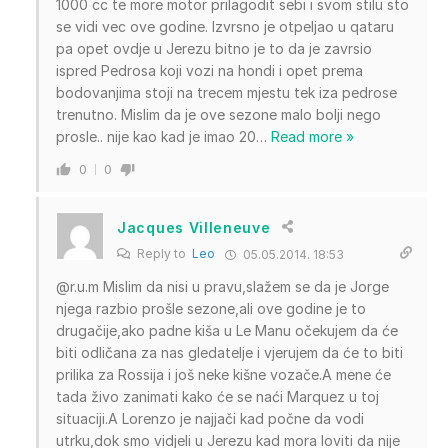
1000 cc te more motor prilagodit sebi i svom stilu sto
se vidi vec ove godine. Izvrsno je otpeljao u qataru
pa opet ovdje u Jerezu bitno je to da je zavrsio
ispred Pedrosa koji vozi na hondi i opet prema
bodovanjima stoji na trecem mjestu tek iza pedrose
trenutno. Mislim da je ove sezone malo bolji nego
prosle.. nije kao kad je imao 20
…
Read more »
0
0
Jacques Villeneuve
Reply to
Leo
05.05.2014. 18:53
@r.u.m Mislim da nisi u pravu,slažem se da je Jorge
njega razbio prošle sezone,ali ove godine je to
drugačije,ako padne kiša u Le Manu očekujem da će
biti odličana za nas gledatelje i vjerujem da će to biti
prilika za Rossija i još neke kišne vozače.A mene će
tada živo zanimati kako će se naći Marquez u toj
situaciji.A Lorenzo je najjači kad počne da vodi
utrku,dok smo vidjeli u Jerezu kad mora loviti da nije