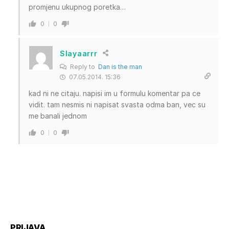
promjenu ukupnog poretka…
0
0
Slayaarrr
Reply to
Dan is the man
07.05.2014. 15:36
kad ni ne citaju. napisi im u formulu komentar pa ce
vidit. tam nesmis ni napisat svasta odma ban, vec su
me banali jednom
0
0
PRIJAVA