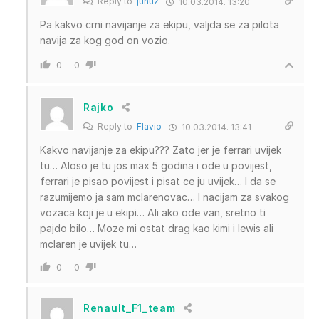
Reply to
junuz
10.03.2014. 13:20
Pa kakvo crni navijanje za ekipu, valjda se za pilota
navija za kog god on vozio.
0
0
Rajko
Reply to
Flavio
10.03.2014. 13:41
Kakvo navijanje za ekipu??? Zato jer je ferrari uvijek
tu… Aloso je tu jos max 5 godina i ode u povijest,
ferrari je pisao povijest i pisat ce ju uvijek… I da se
razumijemo ja sam mclarenovac… I nacijam za svakog
vozaca koji je u ekipi… Ali ako ode van, sretno ti
pajdo bilo… Moze mi ostat drag kao kimi i lewis ali
mclaren je uvijek tu…
0
0
Renault_F1_team