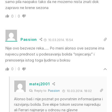
samo pila naopako tako da ne mozemo nista znati dok
zapravo ne krene sezona
0
0
Passion
10.03.2014. 15:54
Nije ovo bezveze reka….. Po meni alonso ove sezone ima
najvecu prednost u podesavanju bolida “osjecanju” i
prenosenja istog toga ljudima u boksu
0
0
matej2001
Reply to
Passion
10.03.2014. 18:02
Alonso baš i nije poznat po povratnim informacijama i
razvijanju bolida. Sve ekipe tokom sezone napreduju
ali Ferrari najmanje u odnosu na glavne