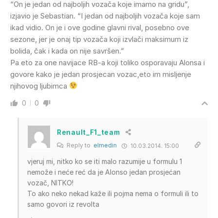
“On je jedan od najboljih vozača koje imamo na gridu”,
izjavio je Sebastian. “I jedan od najboljih vozača koje sam
ikad vidio. On je i ove godine glavni rival, posebno ove
sezone, jer je onaj tip vozača koji izvlači maksimum iz
bolida, čak i kada on nije savršen.”
Pa eto za one navijace RB-a koji toliko osporavaju Alonsa i
govore kako je jedan prosjecan vozac,eto im misljenje
njihovog ljubimca
0
0
Renault_F1_team
Reply to
elmedin
10.03.2014. 15:00
vjeruj mi, nitko ko se iti malo razumije u formulu 1
nemože i neće reć da je Alonso jedan prosjećan
vozač, NITKO!
To ako neko nekad kaže ili pojma nema o formuli ili to
samo govori iz revolta