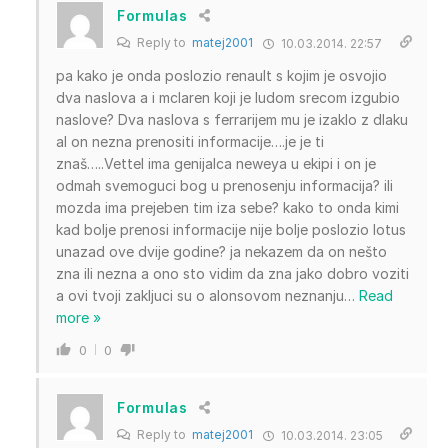
Formulas
Reply to
matej2001
10.03.2014. 22:57
pa kako je onda poslozio renault s kojim je osvojio
dva naslova a i mclaren koji je ludom srecom izgubio
naslove? Dva naslova s ferrarijem mu je izaklo z dlaku
al on nezna prenositi informacije….je je ti
znaš…..Vettel ima genijalca neweya u ekipi i on je
odmah svemoguci bog u prenosenju informacija? ili
mozda ima prejeben tim iza sebe? kako to onda kimi
kad bolje prenosi informacije nije bolje poslozio lotus
unazad ove dvije godine? ja nekazem da on nešto
zna ili nezna a ono sto vidim da zna jako dobro voziti
a ovi tvoji zakljuci su o alonsovom neznanju
…
Read
more »
0
0
Formulas
Reply to
matej2001
10.03.2014. 23:05