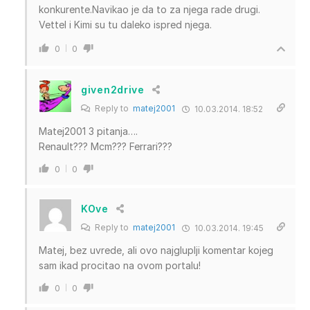
konkurente.Navikao je da to za njega rade drugi.
Vettel i Kimi su tu daleko ispred njega.
0
0
given2drive
Reply to
matej2001
10.03.2014. 18:52
Matej2001 3 pitanja….
Renault??? Mcm??? Ferrari???
0
0
KOve
Reply to
matej2001
10.03.2014. 19:45
Matej, bez uvrede, ali ovo najgluplji komentar kojeg
sam ikad procitao na ovom portalu!
0
0