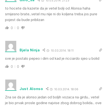
10.03.2014. 21:23
to hocete da kazete da je vetel bolji od Alonsa haha
smijesno brate..vetel mu nije ni do koljena treba jos pure
pojest da bude priblizan
0
0
Bjela Ninja
10.03.2014. 18:11
sve je postalo pepeo i dim od kad je ricciardo sjeo u bolid
0
0
Just Alonso
10.03.2014. 18:06
Zna se da je alonso jedan od boljih vozaca na girdu.. vetel
je bio prvak prosle godine najvise zbog dobrog bolida.. ove