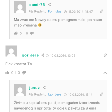
damir76
Reply to
Formulas
11.03.2014. 18:47
Ma zvao me Newey da mu pomognem malo, pa nisam
imao vremena
0
0
Igor Jere
10.03.2014. 13:03
F ck kreator TV
0
0
junuz
Reply to
Igor Jere
10.03.2014. 15:14
Živimo u kapitalizmu pa ti je omogućen izbor između
navedenog ili npr total tv gdje u paketu za 8 eura