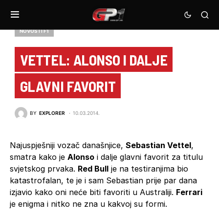
NOVOSTI F1
VETTEL: ALONSO I DALJE
GLAVNI FAVORIT
BY
EXPLORER
10.03.2014.
Najuspješniji vozač današnjice,
Sebastian Vettel
,
smatra kako je
Alonso
i dalje glavni favorit za titulu
svjetskog prvaka.
Red Bull
je na testiranjima bio
katastrofalan, te je i sam Sebastian prije par dana
izjavio kako oni neće biti favoriti u Australiji.
Ferrari
je enigma i nitko ne zna u kakvoj su formi.