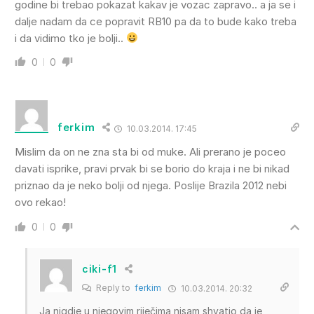
godine bi trebao pokazat kakav je vozac zapravo.. a ja se i
dalje nadam da ce popravit RB10 pa da to bude kako treba
i da vidimo tko je bolji..
0
0
ferkim
10.03.2014. 17:45
Mislim da on ne zna sta bi od muke. Ali prerano je poceo
davati isprike, pravi prvak bi se borio do kraja i ne bi nikad
priznao da je neko bolji od njega. Poslije Brazila 2012 nebi
ovo rekao!
0
0
ciki-f1
Reply to
ferkim
10.03.2014. 20:32
Ja nigdje u njegovim riječima nisam shvatio da je