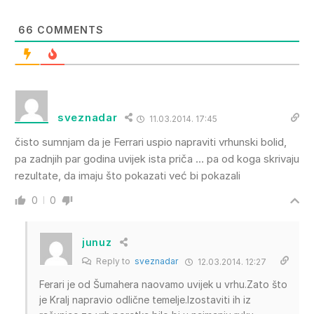
66
COMMENTS
sveznadar
11.03.2014. 17:45
čisto sumnjam da je Ferrari uspio napraviti vrhunski bolid,
pa zadnjih par godina uvijek ista priča … pa od koga skrivaju
rezultate, da imaju što pokazati već bi pokazali
0
0
junuz
Reply to
sveznadar
12.03.2014. 12:27
Ferari je od Šumahera naovamo uvijek u vrhu.Zato što
je Kralj napravio odlične temelje.Izostaviti ih iz