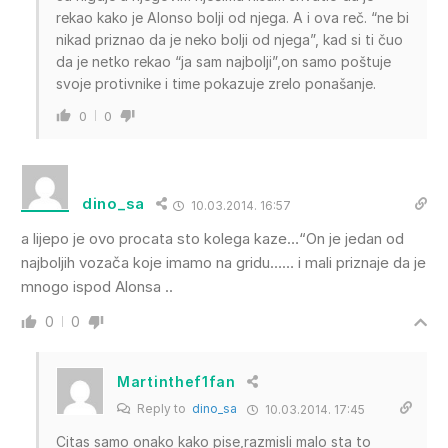
rekao kako je Alonso bolji od njega. A i ova reč. “ne bi
nikad priznao da je neko bolji od njega”, kad si ti čuo
da je netko rekao “ja sam najbolji”,on samo poštuje
svoje protivnike i time pokazuje zrelo ponašanje.
0
0
dino_sa
10.03.2014. 16:57
a lijepo je ovo procata sto kolega kaze…“On je jedan od
najboljih vozača koje imamo na gridu…… i mali priznaje da je
mnogo ispod Alonsa ..
0
0
Martinthef1fan
Reply to
dino_sa
10.03.2014. 17:45
Citas samo onako kako pise,razmisli malo sta to