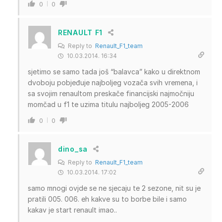
0
0
RENAULT F1
Reply to
Renault_F1_team
10.03.2014. 16:34
sjetimo se samo tada još “balavca” kako u direktnom
dvoboju pobjeđuje najboljeg vozača svih vremena, i
sa svojim renaultom preskače financijski najmočniju
momčad u f1 te uzima titulu najboljeg 2005-2006
0
0
dino_sa
Reply to
Renault_F1_team
10.03.2014. 17:02
samo mnogi ovjde se ne sjecaju te 2 sezone, nit su je
pratili 005. 006. eh kakve su to borbe bile i samo
kakav je start renault imao..