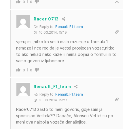
0
0
Racer 0713
Reply to
Renault_F1_team
10.03.2014. 15:19
vjeruj mi ,nitko ko se iti malo razumije u formulu 1
nemoze i nce rec da je vettel prosjecan vozac,nitko
to ako nekad neko kaze ili nema pojma o formuli ili to
samo govori iz ljubomore
0
0
Renault_F1_team
Reply to
Renault_F1_team
10.03.2014. 15:27
Racer0713 zašto to meni govoriš, gdje sam ja
spominjao Vettela?!? Dapače, Alonso i Vettel su po
meni dva najbolja vozača današnjice..