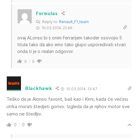
Formulas
Reply to
Renault_F1_team
10.03.2014. 21:46
ovaj ALonso bi s onim Ferrarijem takoder osovojio 5
titula tako da ako emo tako glupo usporedivati stvari
onda ti je o realan odgovor.
0
0
Blackhawk
10.03.2014. 13:47
Teško da je Alonso favorit, baš kao i Kimi, kada će većinu
utrka morati štedjeti gorivo. Izgleda da je njihov motor sve
samo ne štedljiv.
0
0