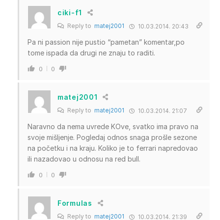
ciki-f1
Reply to
matej2001
10.03.2014. 20:43
Pa ni passion nije pustio “pametan” komentar,po
tome ispada da drugi ne znaju to raditi.
0
0
matej2001
Reply to
matej2001
10.03.2014. 21:07
Naravno da nema uvrede KOve, svatko ima pravo na
svoje mišljenje. Pogledaj odnos snaga prošle sezone
na početku i na kraju. Koliko je to ferrari napredovao
ili nazadovao u odnosu na red bull.
0
0
Formulas
Reply to
matej2001
10.03.2014. 21:39