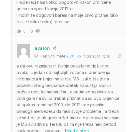
Hajde reci nam koliko pogotovo nakon promjene
guma na specifikaciju 2012te
I molim te odgovori barem na moje prvo pitanje (ako
ti nije toliko tesko) :prcnjau:
0
0
avalon
Reply to
matej2001
11.03.2014. 12:10
a da ovu razmjenu mišljenja pokušamo rješit npr
ovako … jedan od najboljih vozača u prenošenju
informacija inžinjerima je bija MS . zato šta je na
početku zbog besparice obitelji napustija školu i
počeja radit ka mehaničar , a zatim zbog iskustva .
volili ga ili ne svi bi trebali priznat da su ovo činjenice .
ali uprkos tome od 2010. do 2012. nije previše
pomoga mercedesu da rješi svoje probleme , a treba
se sitit da je tih godina šef merca bija brawn sa kojim
je MS surađiva u ferariu pa im nije treba neki period
“prilagodbe” . zapravo
…
Read more »