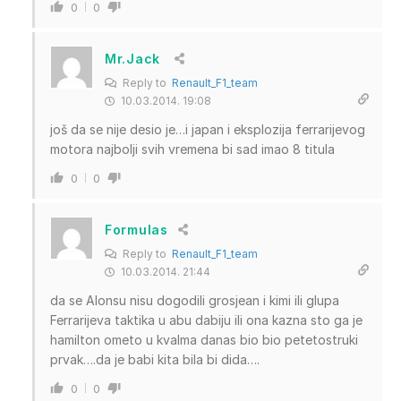
0
0
Mr.Jack
Reply to
Renault_F1_team
10.03.2014. 19:08
još da se nije desio je…i japan i eksplozija ferrarijevog
motora najbolji svih vremena bi sad imao 8 titula
0
0
Formulas
Reply to
Renault_F1_team
10.03.2014. 21:44
da se Alonsu nisu dogodili grosjean i kimi ili glupa
Ferrarijeva taktika u abu dabiju ili ona kazna sto ga je
hamilton ometo u kvalma danas bio bio petetostruki
prvak….da je babi kita bila bi dida….
0
0