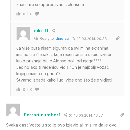
znaci,nije se uporedjivao s alonsom
0
0
ciki-f1
Reply to
dino_sa
10.03.2014. 20:38
Ja više puta nisam siguran da svi mi na ekranima
imamo isti članak,iz koje rečenice si ti uspio izvuči
kako priznaje da je Alonso bolji od njega????
Jedino ako ti rečenicu vidiš “On je najbolji vozač
kojeg imamo na gridu”?
Stvarno ispada kako ljudi vide ono što žele vidjeti.
0
0
Ferrari number1
10.03.2014. 16:57
Svaka cast Vettelu sto je ovo izjavio ali mislim da je ovo