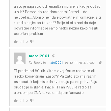
a sto je napravio od renaulta i mclarena kad je došao
u njih? Pomeo do tad dominantni Ferrari…..de
nelupetaj….Alonso nemdaje povratne informacije, a ti
si radio s njim pa to znaš? Bolje bi bilo reci da daje
povratne informacije samo netko nezna kako riješiti
određeni problem.
0
0
matej2001
Reply to
matej2001
10.03.2014. 22:02
F1 pratim od 80-tih. Čitam ovaj forum redovito ali
rijetko komentiram. Zašto?? Pa zato što ima raznih
psihopatak koji misle da sve znaju pa ne prihvaćaju
drugačije mišljenje. Inače F1 Fan 1983 je radio sa
alonsom pa ZNA kakve on daje informacije.
0
0