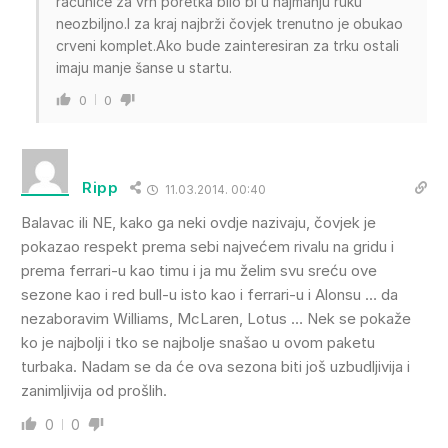
računice za vrh poretka bilo bi u najmanju ruku
neozbiljno.I za kraj najbrži čovjek trenutno je obukao
crveni komplet.Ako bude zainteresiran za trku ostali
imaju manje šanse u startu.
0
0
Ripp
11.03.2014. 00:40
Balavac ili NE, kako ga neki ovdje nazivaju, čovjek je
pokazao respekt prema sebi najvećem rivalu na gridu i
prema ferrari-u kao timu i ja mu želim svu sreću ove
sezone kao i red bull-u isto kao i ferrari-u i Alonsu … da
nezaboravim Williams, McLaren, Lotus … Nek se pokaže
ko je najbolji i tko se najbolje snašao u ovom paketu
turbaka. Nadam se da će ova sezona biti još uzbudljivija i
zanimljivija od prošlih.
0
0