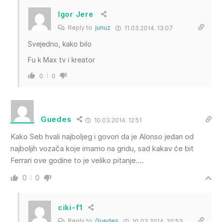
Igor Jere
Reply to
junuz
11.03.2014. 13:07
Svejedno, kako bilo
Fu k Max tv i kreator
0
0
Guedes
10.03.2014. 12:51
Kako Seb hvali najboljeg i govori da je Alonso jedan od
najboljih vozača koje imamo na gridu, sad kakav će bit
Ferrari ove godine to je veliko pitanje….
0
0
ciki-f1
Reply to
Guedes
10.03.2014. 20:53