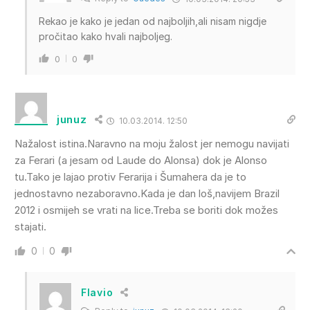
Rekao je kako je jedan od najboljih,ali nisam nigdje
pročitao kako hvali najboljeg.
0
0
junuz
10.03.2014. 12:50
Nažalost istina.Naravno na moju žalost jer nemogu navijati
za Ferari (a jesam od Laude do Alonsa) dok je Alonso
tu.Tako je lajao protiv Ferarija i Šumahera da je to
jednostavno nezaboravno.Kada je dan loš,navijem Brazil
2012 i osmijeh se vrati na lice.Treba se boriti dok možes
stajati.
0
0
Flavio