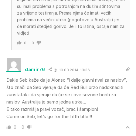
su imali problema s potrošnjom na dužim stintovima
za vrijeme testiranja. Prema njima će imati većih
problema na većini utrka (pogotovo u Australiji) jer
će morati štedjeti gorivo. Je li to istina, ostaje nam za
vidjeti
0
0
damir76
10.03.2014. 13:36
Dakle Seb kaže da je Alonso “i dalje glavni rival za naslov”,
što znači da Seb vjeruje da će Red Bull brzo nadoknaditi
zaostatak i da vjeruje da će se i ove sezone boriti za
naslov. Australija je samo jedna utrka…
E tako razmišlja pravi vozač, brac i šampion!
Come on Seb, let’s go for the fifth title!!!
0
0