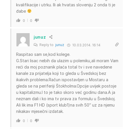
kvalifikacije i utrku. Ili ak hvatas sloveniju 2 onda ti je
đabe
0
0
junuz
Reply to
junuz
10.03.2014. 16:14
Raspitao sam se,kod kolege.
G.Stari lisac nebih da ulazim u polemiku,ali moram Vam
reći da moj poznanik plaća total tv i sve navedene
kanale za prijatelja koji to gleda u Švedskoj bez
ikakvih problema.Račun ispostavljen u Mostaru a
gleda se na periferiji Štokholma.Opcije uvijek postoje
u kapitalizmu.I to je tako skoro već godinu dana.A ja
neznam dali i ko ima tv prava za formulu u Švedskoj.
Ali lik ima F1 HD (sport klub1)na svih 50″ uz za njemu
nikakav mjesečni izdatak.
0
0