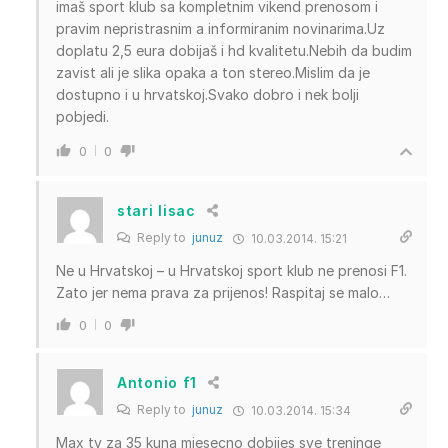
imaš sport klub sa kompletnim vikend prenosom i
pravim nepristrasnim a informiranim novinarima.Uz
doplatu 2,5 eura dobijaš i hd kvalitetu.Nebih da budim
zavist ali je slika opaka a ton stereo.Mislim da je
dostupno i u hrvatskoj.Svako dobro i nek bolji
pobjedi.
0
0
stari lisac
Reply to
junuz
10.03.2014. 15:21
Ne u Hrvatskoj – u Hrvatskoj sport klub ne prenosi F1.
Zato jer nema prava za prijenos! Raspitaj se malo…
0
0
Antonio f1
Reply to
junuz
10.03.2014. 15:34
Max tv za 35 kuna mjesecno dobijes sve treninge