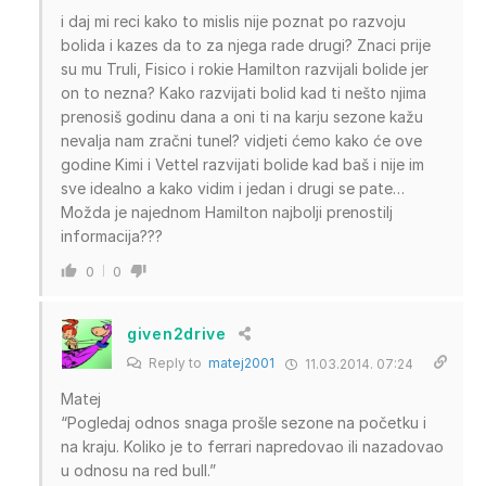
i daj mi reci kako to mislis nije poznat po razvoju
bolida i kazes da to za njega rade drugi? Znaci prije
su mu Truli, Fisico i rokie Hamilton razvijali bolide jer
on to nezna? Kako razvijati bolid kad ti nešto njima
prenosiš godinu dana a oni ti na karju sezone kažu
nevalja nam zračni tunel? vidjeti ćemo kako će ove
godine Kimi i Vettel razvijati bolide kad baš i nije im
sve idealno a kako vidim i jedan i drugi se pate…
Možda je najednom Hamilton najbolji prenostilj
informacija???
0
0
given2drive
Reply to
matej2001
11.03.2014. 07:24
Matej
“Pogledaj odnos snaga prošle sezone na početku i
na kraju. Koliko je to ferrari napredovao ili nazadovao
u odnosu na red bull.”