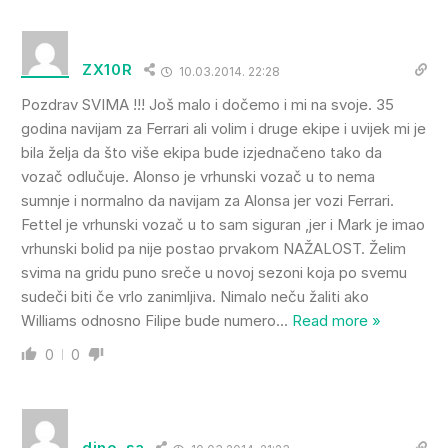
ZX10R
10.03.2014. 22:28
Pozdrav SVIMA !!! Još malo i dočemo i mi na svoje. 35
godina navijam za Ferrari ali volim i druge ekipe i uvijek mi je
bila želja da što više ekipa bude izjednačeno tako da
vozač odlučuje. Alonso je vrhunski vozač u to nema
sumnje i normalno da navijam za Alonsa jer vozi Ferrari.
Fettel je vrhunski vozač u to sam siguran ,jer i Mark je imao
vrhunski bolid pa nije postao prvakom NAŽALOST. Želim
svima na gridu puno sreče u novoj sezoni koja po svemu
sudeči biti če vrlo zanimljiva. Nimalo neču žaliti ako
Williams odnosno Filipe bude numero
…
Read more »
0
0
dino_sa