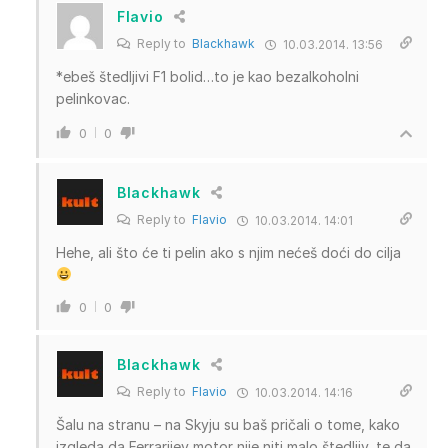
Flavio
Reply to
Blackhawk
10.03.2014. 13:56
*ebeš štedljivi F1 bolid…to je kao bezalkoholni
pelinkovac.
0
0
Blackhawk
Reply to
Flavio
10.03.2014. 14:01
Hehe, ali što će ti pelin ako s njim nećeš doći do cilja
0
0
Blackhawk
Reply to
Flavio
10.03.2014. 14:16
Šalu na stranu – na Skyju su baš pričali o tome, kako
izgleda da Ferrarijev motor nije niti malo štedljiv, te da