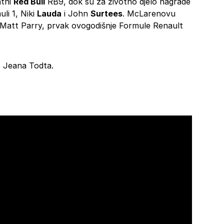
ntni
Red Bull
RB9, dok su za životno djelo nagrade
li 1, Niki
Lauda
i John
Surtees
. McLarenovu
 Matt Parry, prvak ovogodišnje Formule Renault
o Jeana Todta.