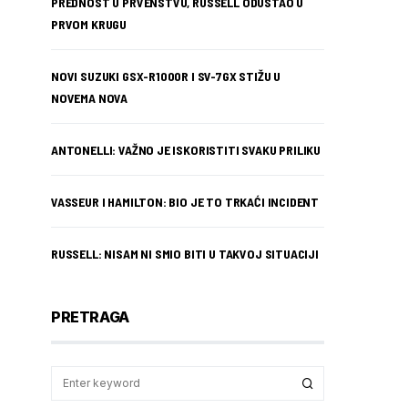
PREDNOST U PRVENSTVU, RUSSELL ODUSTAO U
PRVOM KRUGU
NOVI SUZUKI GSX-R1000R I SV-7GX STIŽU U
NOVEMA NOVA
ANTONELLI: VAŽNO JE ISKORISTITI SVAKU PRILIKU
VASSEUR I HAMILTON: BIO JE TO TRKAĆI INCIDENT
RUSSELL: NISAM NI SMIO BITI U TAKVOJ SITUACIJI
PRETRAGA