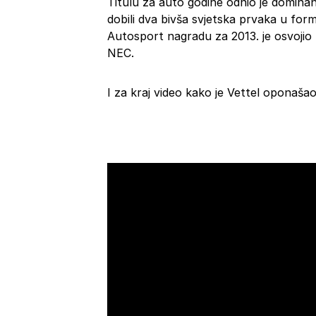
Titulu za auto godine odnio je domina
dobili dva bivša svjetska prvaka u formu
Autosport nagradu za 2013. je osvojio
NEC.
I za kraj video kako je Vettel oponaša