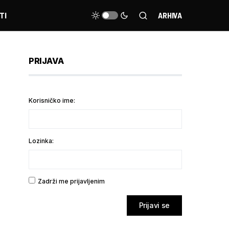
TI
ARHIVA
PRIJAVA
Korisničko ime:
Lozinka:
Zadrži me prijavljenim
Prijavi se