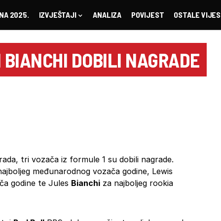
NA 2025.
IZVJEŠTAJI
ANALIZA
POVIJEST
OSTALE VIJES
I BIANCHI DOBILI NAGRADE
ada, tri vozača iz formule 1 su dobili nagrade.
najboljeg međunarodnog vozača godine, Lewis
ča godine te Jules
Bianchi
za najboljeg rookia