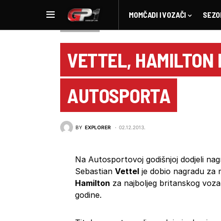
MOMČADI I VOZAČI
SEZO
NOVOSTI F1
VETTEL, HAMILTON 
AUTOSPORTA
BY
EXPLORER
02.12.2013.
Na Autosportovoj godišnjoj dodjeli nagr
Sebastian
Vettel
je dobio nagradu za 
Hamilton
za najboljeg britanskog voza
godine.