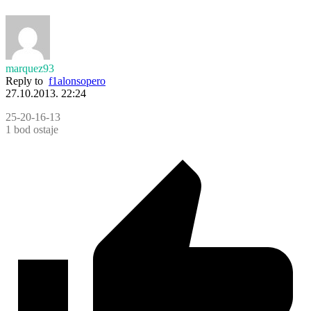
marquez93
Reply to
f1alonsopero
27.10.2013. 22:24
25-20-16-13
1 bod ostaje