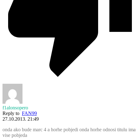
f1alonsopero
Reply to
FAN99
27.10.2013. 21:49
onda ako bude marc 4 a horhe pobjedi onda horhe odnosi titulu ima
vise pobjeda