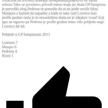
vozačima na izvrsnoj strategiji nenapadanja,pogotovu ne među
sobom.Tako se prvenstvo privodi mirno kraju jer titula GP šampiona
je preveliki ulog.Pedrosa se potrudio da ni ne priđe suviše blizu
Marqeza a kamoli da napadne a kada to tako radi Lorenco kao
prošle godine onda je to nezaslužena titula,on je nikakav vozač koji
igra na sigurno pa Pedrosa je prošle godine imao više pobjeda nego
Lorenco itd itd.
Pobjede u GP šampionatu 2013
Lorenzo 7
Marqez 6
Pedrosa 4
Rossi 1