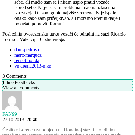
sebe, ali mučio sam se i nisam uspio pratiti vozače
ispred sebe. Najviše sam problema imao na izlascima
iza zavoja i tu sam gubio najviše vremena. Nije ispalo
onako kako sam priželjkivao, ali moramo krenuti dalje i
pokušati popraviti formu.”
Posljednju ovosezonsku utrku vozači će odraditi na stazi Ricardo
Tormo u Valenciji 10. studenoga.
dani-pedrosa
marc-marquez
repsol-honda
vnjapana2013-mgp
3
Comments
Inline Feedbacks
View all comments
FAN99
27.10.2013. 20:40
Čestitke Lorencu za pobjedu na Hondinoj stazi i Hondinim