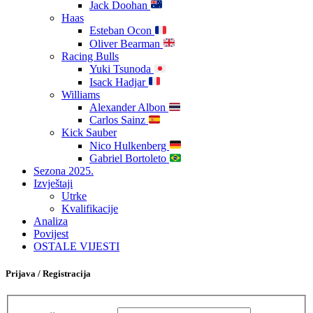
Jack Doohan
Haas
Esteban Ocon
Oliver Bearman
Racing Bulls
Yuki Tsunoda
Isack Hadjar
Williams
Alexander Albon
Carlos Sainz
Kick Sauber
Nico Hulkenberg
Gabriel Bortoleto
Sezona 2025.
Izvještaji
Utrke
Kvalifikacije
Analiza
Povijest
OSTALE VIJESTI
Prijava / Registracija