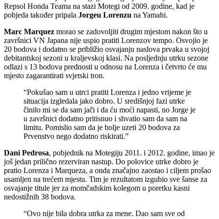
Repsol Honda Teama na stazi Motegi od 2009. godine, kad je
pobjeda također pripala
Jorgeu Lorenzu
na Yamahi.
Marc Marquez
morao se zadovoljiti drugim mjestom nakon što u
završnici VN Japana nije uspio pratiti Lorenzov tempo. Osvojio je
20 bodova i dodatno se približio osvajanju naslova prvaka u svojoj
debitantskoj sezoni u kraljevskoj klasi. Na posljednju utrku sezone
odlazi s 13 bodova prednosti u odnosu na Lorenza i četvrto će mu
mjesto zagarantirati svjetski tron.
“Pokušao sam u utrci pratiti Lorenza i jedno vrijeme je
situacija izgledala jako dobro. U središnjoj fazi utrke
činilo mi se da sam jači i da ću moći napasti, no Jorge je
u završnici dodatno pritisnuo i shvatio sam da sam na
limitu. Pomislio sam da je bolje uzeti 20 bodova za
Prvenstvo nego dodatno riskirati.”
Dani Pedrosa
, pobjednik na Motegiju 2011. i 2012. godine, imao je
još jedan prilično rezerviran nastup. Do polovice utrke dobro je
pratio Lorenza i Marqueza, a onda značajno zaostao i ciljem prošao
usamljen na trećem mjestu. Tim je rezultatom izgubio sve šanse za
osvajanje titule jer za momčadskim kolegom u poretku kasni
nedostižnih 38 bodova.
“Ovo nije bila dobra utrka za mene. Dao sam sve od