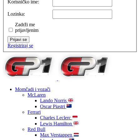
Korisničko ime:
Lozinka:
Zadrži me
prijavljenim
Prijavi se
Registriraj se
Momčadi i vozači
McLaren
Lando Norris
Oscar Piastri
Ferrari
Charles Leclerc
Lewis Hamilton
Red Bull
Max Verstappen