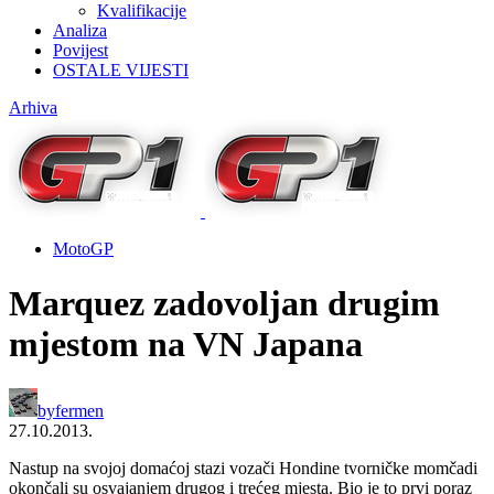
Kvalifikacije
Analiza
Povijest
OSTALE VIJESTI
Arhiva
MotoGP
Marquez zadovoljan drugim
mjestom na VN Japana
by
fermen
27.10.2013.
Nastup na svojoj domaćoj stazi vozači Hondine tvorničke momčadi
okončali su osvajanjem drugog i trećeg mjesta. Bio je to prvi poraz