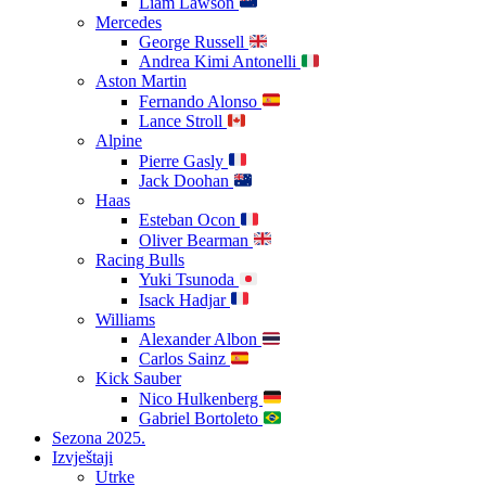
Liam Lawson
Mercedes
George Russell
Andrea Kimi Antonelli
Aston Martin
Fernando Alonso
Lance Stroll
Alpine
Pierre Gasly
Jack Doohan
Haas
Esteban Ocon
Oliver Bearman
Racing Bulls
Yuki Tsunoda
Isack Hadjar
Williams
Alexander Albon
Carlos Sainz
Kick Sauber
Nico Hulkenberg
Gabriel Bortoleto
Sezona 2025.
Izvještaji
Utrke