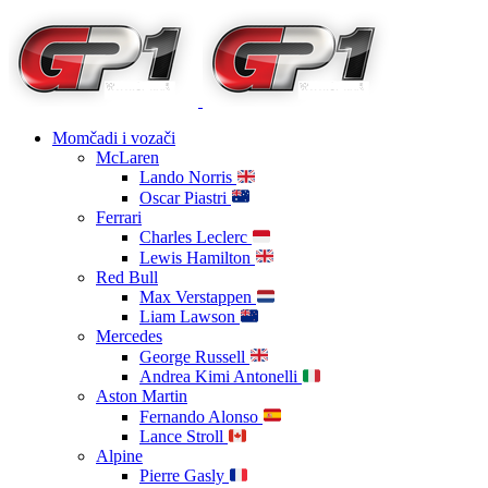
Momčadi i vozači
McLaren
Lando Norris
Oscar Piastri
Ferrari
Charles Leclerc
Lewis Hamilton
Red Bull
Max Verstappen
Liam Lawson
Mercedes
George Russell
Andrea Kimi Antonelli
Aston Martin
Fernando Alonso
Lance Stroll
Alpine
Pierre Gasly