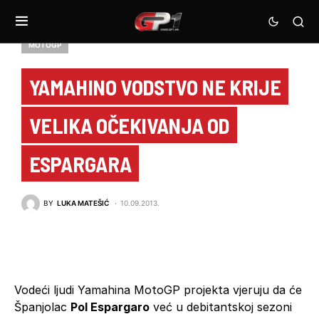
MOTOGP
YAMAHINO VODSTVO NE KRIJE
VELIKA OČEKIVANJA OD
ESPARGARA
BY
LUKA MATEŠIĆ
10.09.2013.
Vodeći ljudi Yamahina MotoGP projekta vjeruju da će
Španjolac
Pol Espargaro
već u debitantskoj sezoni