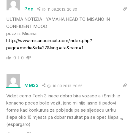
Pop
11.09.2013. 20:30
ULTIMA NOTIZIA : YAMAHA HEAD TO MISANO IN
CONFIDENT MOOD
pozz iz Misana
http://www.misanocircuit.com/index.php?
page=media&id=27&lang=ita&cam=1
0
0
MM33
10.09.2013. 20:55
Vidjet cemo Tech 3 inace dobro bira vozace a i Smith je
konacno poceo bolje vozit, jeno mi nije jasno ti padovi
forme kad konkurura za pobijedu pa se sljedecu utrku
šlepa oko 10 mjesta pa dobar rezultat pa se opet šlepa,,,,
(espargaro)