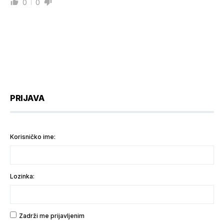
0
0
PRIJAVA
Korisničko ime:
Lozinka:
Zadrži me prijavljenim