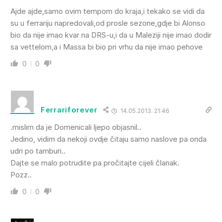
Ajde ajde,samo ovim tempom do kraja,i tekako se vidi da
su u ferrariju napredovali,od prosle sezone,gdje bi Alonso
bio da nije imao kvar na DRS-u,i da u Maleziji nije imao dodir
sa vettelom,a i Massa bi bio pri vrhu da nije imao pehove
0
0
Ferrariforever
14.05.2013. 21:46
.mislim da je Domenicali ljepo objasnil..
Jedino, vidim da nekoji ovdje čitaju samo naslove pa onda
udri po tamburi..
Dajte se malo potrudite pa pročitajte cijeli članak.
Pozz..
0
0