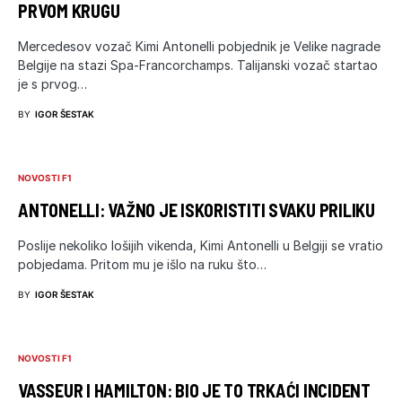
PRVOM KRUGU
Mercedesov vozač Kimi Antonelli pobjednik je Velike nagrade
Belgije na stazi Spa-Francorchamps. Talijanski vozač startao
je s prvog…
BY
IGOR ŠESTAK
NOVOSTI F1
ANTONELLI: VAŽNO JE ISKORISTITI SVAKU PRILIKU
Poslije nekoliko lošijih vikenda, Kimi Antonelli u Belgiji se vratio
pobjedama. Pritom mu je išlo na ruku što…
BY
IGOR ŠESTAK
NOVOSTI F1
VASSEUR I HAMILTON: BIO JE TO TRKAĆI INCIDENT