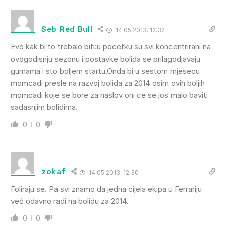
Seb Red Bull
14.05.2013. 12:32
Evo kak bi to trebalo biti:u pocetku su svi koncentrirani na
ovogodisnju sezonu i postavke bolida se prilagodjavaju
gumama i sto boljem startu.Onda bi u sestom mjesecu
momcadi presle na razvoj bolida za 2014 osim ovih boljih
momcadi koje se bore za naslov oni ce se jos malo baviti
sadasnjim bolidima.
0
0
zokaf
14.05.2013. 12:30
Foliraju se. Pa svi znamo da jedna cijela ekipa u Ferrariju
već odavno radi na bolidu za 2014.
0
0