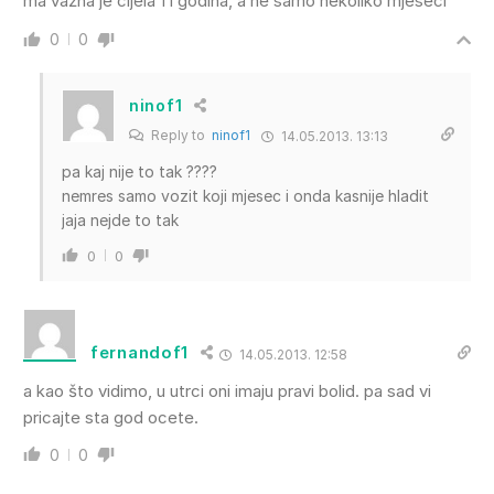
ma važna je cijela f1 godina, a ne samo nekoliko mjeseci
0
0
ninof1
Reply to
ninof1
14.05.2013. 13:13
pa kaj nije to tak ????
nemres samo vozit koji mjesec i onda kasnije hladit
jaja nejde to tak
0
0
fernandof1
14.05.2013. 12:58
a kao što vidimo, u utrci oni imaju pravi bolid. pa sad vi
pricajte sta god ocete.
0
0