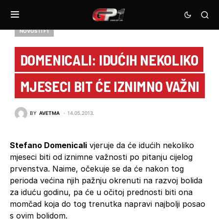
NOVOSTI F1
DOMENICALI: IDUĆIH NEKOLIKO
MJESECI BIT ĆE IZNIMNO VAŽNI
BY
AVETMA
14.05.2013.
Stefano Domenicali
vjeruje da će idućih nekoliko
mjeseci biti od iznimne važnosti po pitanju cijelog
prvenstva. Naime, očekuje se da će nakon tog
perioda većina njih pažnju okrenuti na razvoj bolida
za iduću godinu, pa će u očitoj prednosti biti ona
momčad koja do tog trenutka napravi najbolji posao
s ovim bolidom.