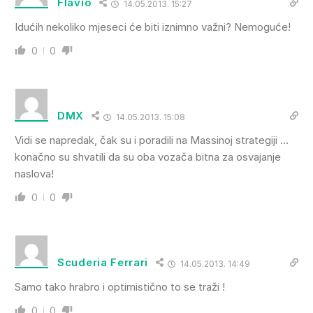
Flavio
14.05.2013. 15:27
Idućih nekoliko mjeseci će biti iznimno važni? Nemoguće!
0
0
DMX
14.05.2013. 15:08
Vidi se napredak, čak su i poradili na Massinoj strategiji …
konačno su shvatili da su oba vozača bitna za osvajanje
naslova!
0
0
Scuderia Ferrari
14.05.2013. 14:49
Samo tako hrabro i optimistično to se traži !
0
0