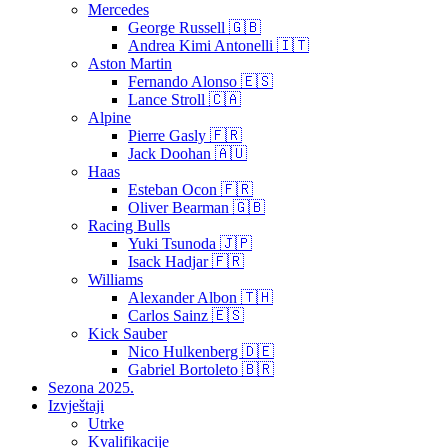
Mercedes
George Russell 🇬🇧
Andrea Kimi Antonelli 🇮🇹
Aston Martin
Fernando Alonso 🇪🇸
Lance Stroll 🇨🇦
Alpine
Pierre Gasly 🇫🇷
Jack Doohan 🇦🇺
Haas
Esteban Ocon 🇫🇷
Oliver Bearman 🇬🇧
Racing Bulls
Yuki Tsunoda 🇯🇵
Isack Hadjar 🇫🇷
Williams
Alexander Albon 🇹🇭
Carlos Sainz 🇪🇸
Kick Sauber
Nico Hulkenberg 🇩🇪
Gabriel Bortoleto 🇧🇷
Sezona 2025.
Izvještaji
Utrke
Kvalifikacije