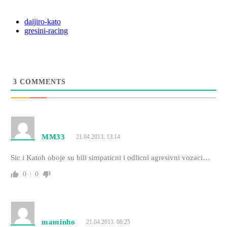
daijiro-kato
gresini-racing
3
COMMENTS
MM33
21.04.2013. 13:14
Sic i Katoh oboje su bili simpaticni i odlicni agresivni vozaci…
0
0
maminho
21.04.2013. 08:25