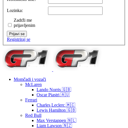
Lozinka:
Zadrži me
prijavljenim
Prijavi se
Registriraj se
Momčadi i vozači
McLaren
Lando Norris 🇬🇧
Oscar Piastri 🇦🇺
Ferrari
Charles Leclerc 🇲🇨
Lewis Hamilton 🇬🇧
Red Bull
Max Verstappen 🇳🇱
Liam Lawson 🇳🇿