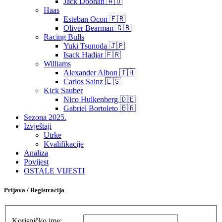
Jack Doohan 🇦🇺
Haas
Esteban Ocon 🇫🇷
Oliver Bearman 🇬🇧
Racing Bulls
Yuki Tsunoda 🇯🇵
Isack Hadjar 🇫🇷
Williams
Alexander Albon 🇹🇭
Carlos Sainz 🇪🇸
Kick Sauber
Nico Hulkenberg 🇩🇪
Gabriel Bortoleto 🇧🇷
Sezona 2025.
Izvještaji
Utrke
Kvalifikacije
Analiza
Povijest
OSTALE VIJESTI
Prijava / Registracija
Korisničko ime: