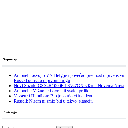
Najnovije
Antonelli osvojio VN Belgije i povećao prednost u prvenstvu,
Russell odustao u prvom krugu
Novi Suzuki GSX-R1000R i SV-7GX stižu u Novema Nova
Antonelli: Važno je iskoristiti svaku priliku
Vasseur i Hamilton: Bio je to trkaći incident
Russell: Nisam ni smio biti u takvoj situaciji
Pretraga