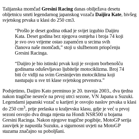
Talijanska momčad
Gresini Racing
danas obilježava desetu
obljetnicu smrti legendarnog japanskog vozača
Daijira Kate
, bivšeg
svjetskog prvaka u klasi do 250 cm3.
“Prošlo je deset godina otkad je svijet izgubio Daijiru
Kata. Deset godina bez njegova osmjeha i broja 74 koji
je svo ovo vrijeme ostao zapamćen u srcima svih
članova naše momčadi,” stoji u službenom priopćenju
Gresini Racinga.
“Daijiro je bio istinski prvak koji je svojom borbenošću
godinama oduševljavao ljubitelje motociklizma. Broj 74
biti će vidlji na svim Gresinijevim motociklima koji
nastupaju u sve tri klase svjetskog prvenstva.”
Podsjetimo, Daijiro Kato preminuo je 20. travnja 2003., dva tjedna
nakon tragične nesreće na prvoj utrci sezone, VN Japana u Suzuki.
Legendarni japanski vozač u karijeri je osvojio naslov prvaka u klasi
3
do 250 cm
, prije prelaska u kraljevsku klasu, gdje je već u prvoj
sezoni osvojio dva druga mjesta na Hondi NSR500 u bojama
Gresini Racinga. Nakon njegove tragične pogibije, MotoGP serija
zauvijek je napustila Suzuku, a sigurnosni uvjeti na MotoGP
stazama značajno su poboljšani.