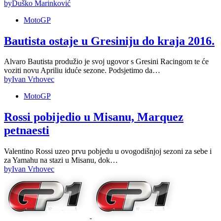
by
Duško Marinković
MotoGP
Bautista ostaje u Gresiniju do kraja 2016.
Alvaro Bautista produžio je svoj ugovor s Gresini Racingom te će
voziti novu Apriliu iduće sezone. Podsjetimo da…
by
Ivan Vrhovec
MotoGP
Rossi pobijedio u Misanu, Marquez
petnaesti
Valentino Rossi uzeo prvu pobjedu u ovogodišnjoj sezoni za sebe i
za Yamahu na stazi u Misanu, dok…
by
Ivan Vrhovec