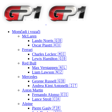
Momčadi i vozači
McLaren
Lando Norris 🇬🇧
Oscar Piastri 🇦🇺
Ferrari
Charles Leclerc 🇲🇨
Lewis Hamilton 🇬🇧
Red Bull
Max Verstappen 🇳🇱
Liam Lawson 🇳🇿
Mercedes
George Russell 🇬🇧
Andrea Kimi Antonelli 🇮🇹
Aston Martin
Fernando Alonso 🇪🇸
Lance Stroll 🇨🇦
Alpine
Pierre Gasly 🇫🇷