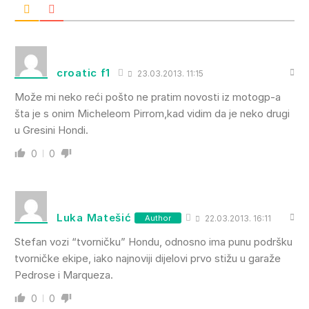
croatic f1
23.03.2013. 11:15
Može mi neko reći pošto ne pratim novosti iz motogp-a
šta je s onim Micheleom Pirrom,kad vidim da je neko drugi
u Gresini Hondi.
0
0
Luka Matešić
Author
22.03.2013. 16:11
Stefan vozi “tvorničku” Hondu, odnosno ima punu podršku
tvorničke ekipe, iako najnoviji dijelovi prvo stižu u garaže
Pedrose i Marqueza.
0
0