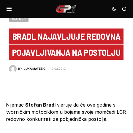
MOTOGP
BRADL NAJAVLJUJE REDOVNA
POJAVLJIVANJA NA POSTOLJU
BY
LUKA MATEŠIĆ
19.03.2013.
Nijemac
Stefan Bradl
vjeruje da će ove godine s
tvorničkim motociklom u bojama svoje momčadi LCR
redovno konkurirati za pobjednička postolja.