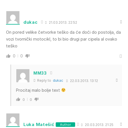
dukac
21.03.2013. 22:52
On pored velike četvorke teško da će doći do postolja, da
vozi tvornički motocikl, to bi bio drugi par cipela al ovako
teško
0
0
MM33
Reply to
dukac
22.03.2013. 13:12
Procitaj malo bolje text
0
0
Luka Matešić
Author
20.03.2013. 21:25