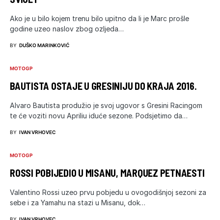
Ako je u bilo kojem trenu bilo upitno da li je Marc prošle
godine uzeo naslov zbog ozljeda…
BY
DUŠKO MARINKOVIĆ
MOTOGP
BAUTISTA OSTAJE U GRESINIJU DO KRAJA 2016.
Alvaro Bautista produžio je svoj ugovor s Gresini Racingom
te će voziti novu Apriliu iduće sezone. Podsjetimo da…
BY
IVAN VRHOVEC
MOTOGP
ROSSI POBIJEDIO U MISANU, MARQUEZ PETNAESTI
Valentino Rossi uzeo prvu pobjedu u ovogodišnjoj sezoni za
sebe i za Yamahu na stazi u Misanu, dok…
BY
IVAN VRHOVEC