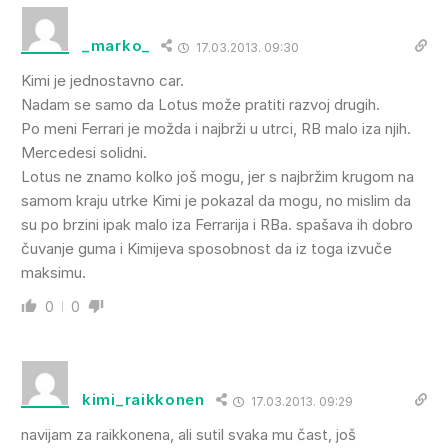
_marko_
17.03.2013. 09:30
Kimi je jednostavno car.
Nadam se samo da Lotus može pratiti razvoj drugih.
Po meni Ferrari je možda i najbrži u utrci, RB malo iza njih.
Mercedesi solidni.
Lotus ne znamo kolko još mogu, jer s najbržim krugom na
samom kraju utrke Kimi je pokazal da mogu, no mislim da
su po brzini ipak malo iza Ferrarija i RBa. spašava ih dobro
čuvanje guma i Kimijeva sposobnost da iz toga izvuče
maksimu.
0
0
kimi_raikkonen
17.03.2013. 09:29
navijam za raikkonena, ali sutil svaka mu čast, još