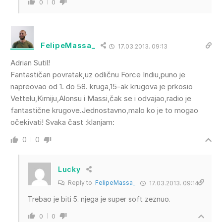
0
0
FelipeMassa_
17.03.2013. 09:13
Adrian Sutil!
Fantastičan povratak,uz odličnu Force Indiu,puno je
napreovao od 1. do 58. kruga,15-ak krugova je prkosio
Vettelu,Kimiju,Alonsu i Massi,čak se i odvajao,radio je
fantastične krugove.Jednostavno,malo ko je to mogao
očekivati! Svaka čast :klanjam:
0
0
Lucky
Reply to
FelipeMassa_
17.03.2013. 09:14
Trebao je biti 5. njega je super soft zeznuo.
0
0