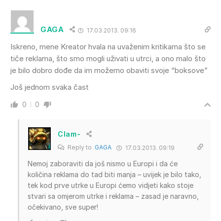
GAGA
17.03.2013. 09:16
Iskreno, mene Kreator hvala na uvaženim kritikama što se
tiče reklama, što smo mogli uživati u utrci, a ono malo što
je bilo dobro dođe da im možemo obaviti svoje “boksove”
Još jednom svaka čast
0
0
Clam-
Reply to
GAGA
17.03.2013. 09:19
Nemoj zaboraviti da još nismo u Europi i da će
količina reklama do tad biti manja – uvijek je bilo tako,
tek kod prve utrke u Europi ćemo vidjeti kako stoje
stvari sa omjerom utrke i reklama – zasad je naravno,
očekivano, sve super!