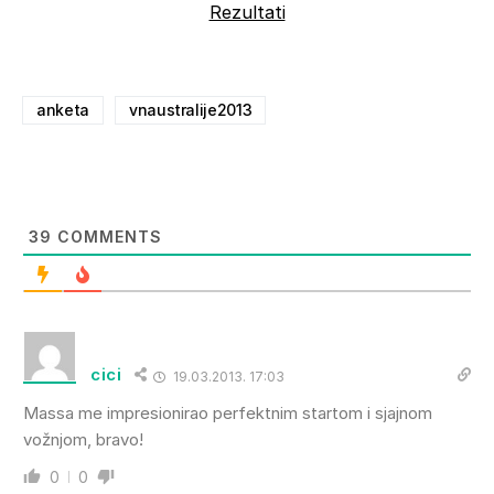
Rezultati
anketa
vnaustralije2013
39
COMMENTS
cici
19.03.2013. 17:03
Massa me impresionirao perfektnim startom i sjajnom
vožnjom, bravo!
0
0