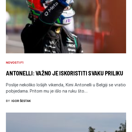
NOVOSTI F1
ANTONELLI: VAŽNO JE ISKORISTITI SVAKU PRILIKU
Poslije nekoliko lošijih vikenda, Kimi Antonelli u Belgiji se vratio
pobjedama. Pritom mu je išlo na ruku što…
BY
IGOR ŠESTAK