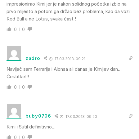
impresionirao Kimi jer je nakon solidnog početka izbio na
prvo mijesto a potom ga držao bez problema, kao da vozi
Red Bull a ne Lotus, svaka čast !
0
0
zadro
17.03.2013. 09:21
Navijač sam Ferrarija i Alonsa ali danas je Kimijev dan…
Čestitke!!!
0
0
buby0706
17.03.2013. 09:20
Kimi i Sutil definitivno…
0
0