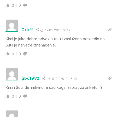
0
0
Groff
17.03.2013. 16:17
Kimi je jako dobro odvozio trku i zasluženo pobijedio no
Sutil je najveće iznenađenje.
0
0
gbo1982
17.03.2013. 16:10
Kimi i Sutil definitivno, e sad koga izabrat za anketu…?
0
0