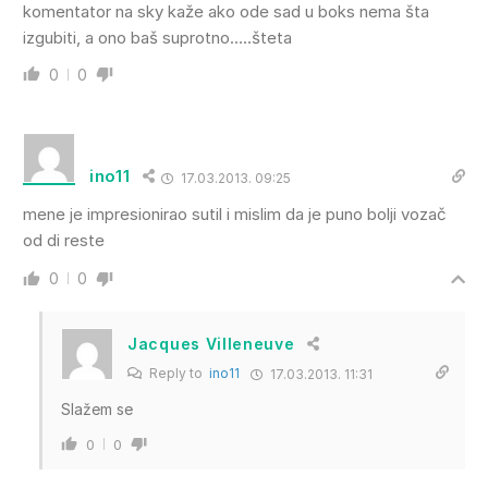
komentator na sky kaže ako ode sad u boks nema šta
izgubiti, a ono baš suprotno…..šteta
0
0
ino11
17.03.2013. 09:25
mene je impresionirao sutil i mislim da je puno bolji vozač
od di reste
0
0
Jacques Villeneuve
Reply to
ino11
17.03.2013. 11:31
Slažem se
0
0