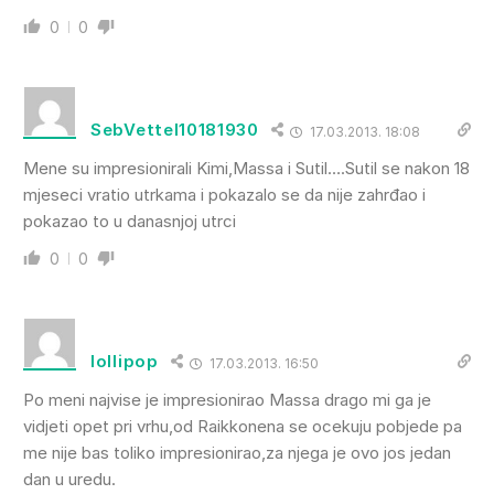
0
0
SebVettel10181930
17.03.2013. 18:08
Mene su impresionirali Kimi,Massa i Sutil….Sutil se nakon 18
mjeseci vratio utrkama i pokazalo se da nije zahrđao i
pokazao to u danasnjoj utrci
0
0
lollipop
17.03.2013. 16:50
Po meni najvise je impresionirao Massa drago mi ga je
vidjeti opet pri vrhu,od Raikkonena se ocekuju pobjede pa
me nije bas toliko impresionirao,za njega je ovo jos jedan
dan u uredu.