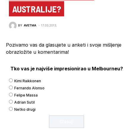
AUSTRALIJE?
BY
AVETMA
17.03.2013.
Pozivamo vas da glasujete u anketi i svoje mišljenje
obrazložite u komentarima!
Tko vas je najviše impresionirao u Melbourneu?
Kimi Raikkonen
Fernando Alonso
Felipe Massa
Adrian Sutil
Netko drugi