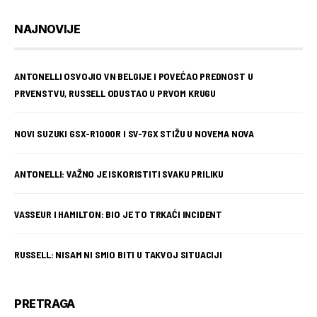
NAJNOVIJE
ANTONELLI OSVOJIO VN BELGIJE I POVEĆAO PREDNOST U
PRVENSTVU, RUSSELL ODUSTAO U PRVOM KRUGU
NOVI SUZUKI GSX-R1000R I SV-7GX STIŽU U NOVEMA NOVA
ANTONELLI: VAŽNO JE ISKORISTITI SVAKU PRILIKU
VASSEUR I HAMILTON: BIO JE TO TRKAĆI INCIDENT
RUSSELL: NISAM NI SMIO BITI U TAKVOJ SITUACIJI
PRETRAGA