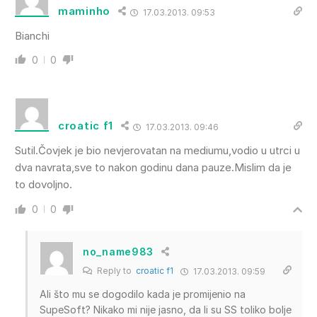
maminho
17.03.2013. 09:53
Bianchi
0
0
croatic f1
17.03.2013. 09:46
Sutil.Čovjek je bio nevjerovatan na mediumu,vodio u utrci u
dva navrata,sve to nakon godinu dana pauze.Mislim da je
to dovoljno.
0
0
no_name983
Reply to
croatic f1
17.03.2013. 09:59
Ali što mu se dogodilo kada je promijenio na
SupeSoft? Nikako mi nije jasno, da li su SS toliko bolje