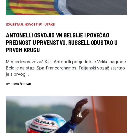
IZVJEŠTAJI
NOVOSTI F1
UTRKE
ANTONELLI OSVOJIO VN BELGIJE I POVEĆAO
PREDNOST U PRVENSTVU, RUSSELL ODUSTAO U
PRVOM KRUGU
Mercedesov vozač Kimi Antonelli pobjednik je Velike nagrade
Belgije na stazi Spa-Francorchamps. Talijanski vozač startao
je s prvog…
BY
IGOR ŠESTAK