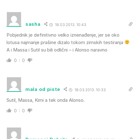
sasha
18.03.2013. 10:43
Pobjednik je definitivno velko iznenađenje, jer se oko
lotusa najmanje prašine dizalo tokom zimskih testiranja
A i Massa i Sutil su bili odlični – i Alonso naravno
0
0
mala od piste
18.03.2013. 10:33
Sutil, Massa, Kimi a tek onda Alonso.
0
0