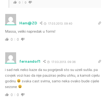
0
0
Ham@ZD
17.03.2013. 09:40
Massa, veliki napredak u formi!
0
0
fernandof1
17.03.2013. 09:36
i sad nek neko kaze da su pogrijesili sto su uzeli sutila. pa
covjek vozi kao da nije pauzirao jednu utrku, a kamoli cijelu
godinu
svaka cast svima, samo neka ovako bude cijele
sezone
0
0