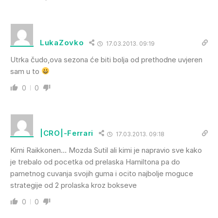
LukaZovko
17.03.2013. 09:19
Utrka čudo,ova sezona će biti bolja od prethodne uvjeren
sam u to
0
0
|CRO|-Ferrari
17.03.2013. 09:18
Kimi Raikkonen… Mozda Sutil ali kimi je napravio sve kako
je trebalo od pocetka od prelaska Hamiltona pa do
pametnog cuvanja svojih guma i ocito najbolje moguce
strategije od 2 prolaska kroz bokseve
0
0