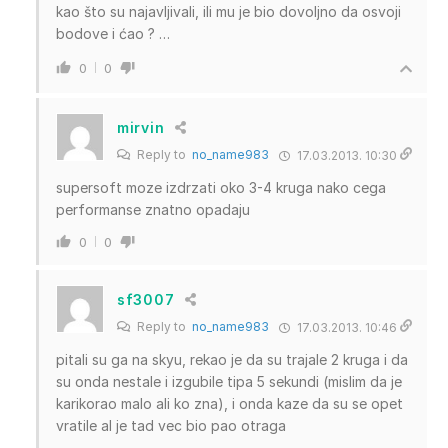
kao što su najavljivali, ili mu je bio dovoljno da osvoji
bodove i ćao ? …
0
0
mirvin
Reply to
no_name983
17.03.2013. 10:30
supersoft moze izdrzati oko 3-4 kruga nako cega
performanse znatno opadaju
0
0
sf3007
Reply to
no_name983
17.03.2013. 10:46
pitali su ga na skyu, rekao je da su trajale 2 kruga i da
su onda nestale i izgubile tipa 5 sekundi (mislim da je
karikorao malo ali ko zna), i onda kaze da su se opet
vratile al je tad vec bio pao otraga