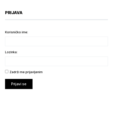
PRIJAVA
Korisničko ime:
Lozinka:
Zadrži me prijavljenim
Prijavi se