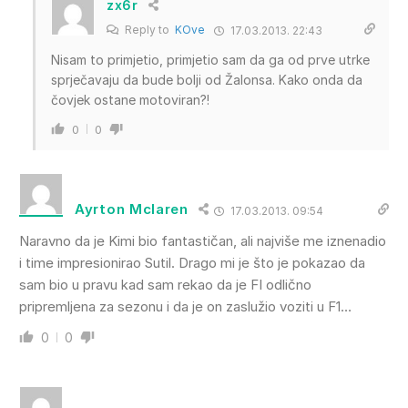
zx6r
Reply to
KOve
17.03.2013. 22:43
Nisam to primjetio, primjetio sam da ga od prve utrke
sprječavaju da bude bolji od Žalonsa. Kako onda da
čovjek ostane motoviran?!
0
0
Ayrton Mclaren
17.03.2013. 09:54
Naravno da je Kimi bio fantastičan, ali najviše me iznenadio
i time impresionirao Sutil. Drago mi je što je pokazao da
sam bio u pravu kad sam rekao da je FI odlično
pripremljena za sezonu i da je on zaslužio voziti u F1…
0
0