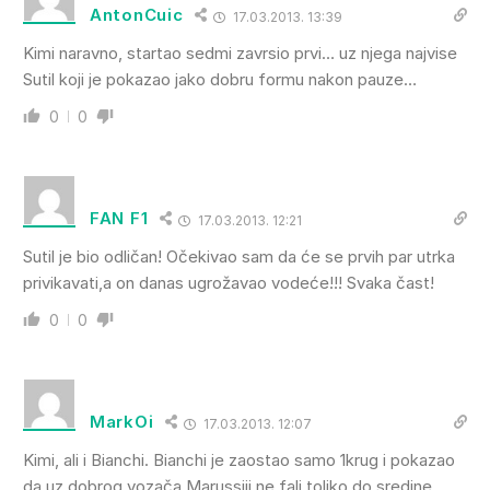
AntonCuic
17.03.2013. 13:39
Kimi naravno, startao sedmi zavrsio prvi… uz njega najvise
Sutil koji je pokazao jako dobru formu nakon pauze…
0
0
FAN F1
17.03.2013. 12:21
Sutil je bio odličan! Očekivao sam da će se prvih par utrka
privikavati,a on danas ugrožavao vodeće!!! Svaka čast!
0
0
MarkOi
17.03.2013. 12:07
Kimi, ali i Bianchi. Bianchi je zaostao samo 1krug i pokazao
da uz dobrog vozača Marussiji ne fali toliko do sredine