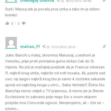
Domagoj Dobrila
18.03.2013. 08:48
Sutil i Massa,tek je pocela prva utrka a tako im je dobro
krenilo!
0
0
matias_f1
17.03.2013. 20:41
Jules Bianchi u maloj, skromnoj Marussiji, u jednom je
trenutku, prije prvih promjena guma došao čak do 12.
mjesta. No još je značajniji podatak da je Francuz odvezao
11. najbrži krug utrke, najbrže od svih novaka. Ali, pazite sad
ovo: taj njegov najbrži krug bio je samo 4 stotinke sekunde
sporiji od najbržeg kruga u utrci… Seba Vettela!!! Šteta što
Bianchija nismo vidjeli u TV prijenosu. A nismo jer je Bernie
Ecclestone to zabranio prije nego što s ovom ekipom
potpiše novi Concorde ugovor. Nevjerojatno, ali – čini se –
istinito…