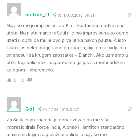
matias_f1
17.03.2013. 09:21
Najvise me je impresionirao Kimi. Fantasticno odvezena
utrka. No nista manje ni Sutil nije bio impresivan ako cemo
uzeti u obzir da mu je ovo prva utrka nakon pauze. A isto
tako i jos neko drugi, tamo pri zacelju, nije ga se vidjelo u
prijenosu i sa krugom zaostatka – Bianchi. Ako uzmemo u
obzir koji bolid vozi i usporedimo ga jos i s momcadskim
kolegom – impresivno.
0
0
Gof
17.03.2013. 09:21
Za Sutila sam znao da je dobar vozač pa me više
impresionirala Force India, Alonso i Hamilton standardno
maximum kojim raspolažu u bolidu, a najviše me