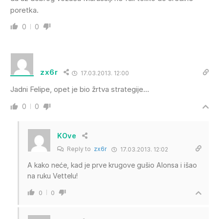
poretka.
0
0
zx6r
17.03.2013. 12:00
Jadni Felipe, opet je bio žrtva strategije…
0
0
KOve
Reply to
zx6r
17.03.2013. 12:02
A kako neće, kad je prve krugove gušio Alonsa i išao
na ruku Vettelu!
0
0