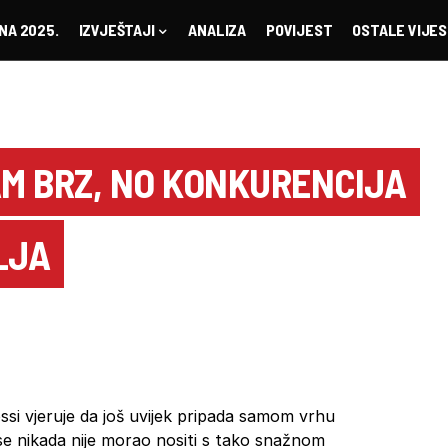
NA 2025.
IZVJEŠTAJI
ANALIZA
POVIJEST
OSTALE VIJES
AM BRZ, NO KONKURENCIJA
LJA
si vjeruje da još uvijek pripada samom vrhu
e nikada nije morao nositi s tako snažnom