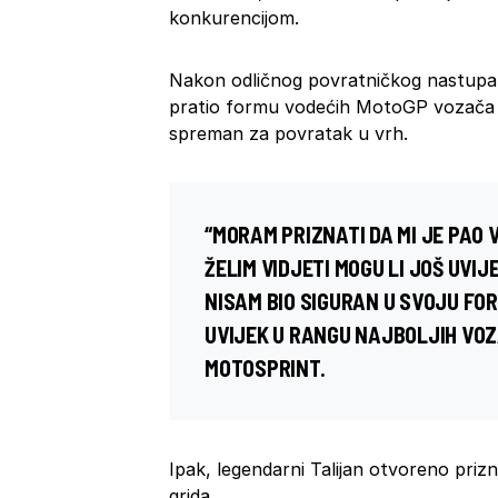
konkurencijom.
Nakon odličnog povratničkog nastupa n
pratio formu vodećih MotoGP vozača da
spreman za povratak u vrh.
“MORAM PRIZNATI DA MI JE PAO 
ŽELIM VIDJETI MOGU LI JOŠ UVI
NISAM BIO SIGURAN U SVOJU FO
UVIJEK U RANGU NAJBOLJIH VOZ
MOTOSPRINT.
Ipak, legendarni Talijan otvoreno prizn
grida.