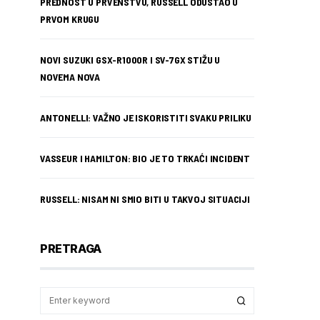
PREDNOST U PRVENSTVU, RUSSELL ODUSTAO U
PRVOM KRUGU
NOVI SUZUKI GSX-R1000R I SV-7GX STIŽU U
NOVEMA NOVA
ANTONELLI: VAŽNO JE ISKORISTITI SVAKU PRILIKU
VASSEUR I HAMILTON: BIO JE TO TRKAĆI INCIDENT
RUSSELL: NISAM NI SMIO BITI U TAKVOJ SITUACIJI
PRETRAGA