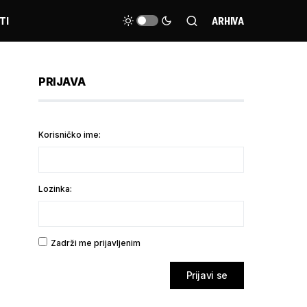
TI
ARHIVA
PRIJAVA
Korisničko ime:
Lozinka:
Zadrži me prijavljenim
Prijavi se