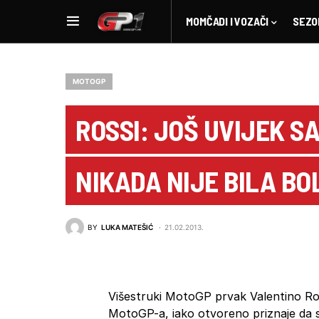
MOMČADI I VOZAČI
SEZO
MOTOGP
ROSSI: JOŠ UVIJEK S
NIKADA NIJE BILA BO
BY
LUKA MATEŠIĆ
21.02.2013.
Višestruki MotoGP prvak Valentino Ros
MotoGP-a, iako otvoreno priznaje da s