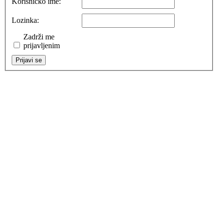
Korisničko ime:
Lozinka:
Zadrži me
prijavljenim
Prijavi se