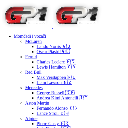
Momčadi i vozači
McLaren
Lando Norris 🇬🇧
Oscar Piastri 🇦🇺
Ferrari
Charles Leclerc 🇲🇨
Lewis Hamilton 🇬🇧
Red Bull
Max Verstappen 🇳🇱
Liam Lawson 🇳🇿
Mercedes
George Russell 🇬🇧
Andrea Kimi Antonelli 🇮🇹
Aston Martin
Fernando Alonso 🇪🇸
Lance Stroll 🇨🇦
Alpine
Pierre Gasly 🇫🇷