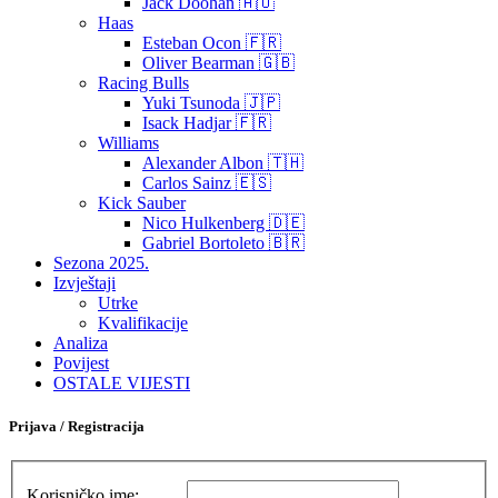
Jack Doohan 🇦🇺
Haas
Esteban Ocon 🇫🇷
Oliver Bearman 🇬🇧
Racing Bulls
Yuki Tsunoda 🇯🇵
Isack Hadjar 🇫🇷
Williams
Alexander Albon 🇹🇭
Carlos Sainz 🇪🇸
Kick Sauber
Nico Hulkenberg 🇩🇪
Gabriel Bortoleto 🇧🇷
Sezona 2025.
Izvještaji
Utrke
Kvalifikacije
Analiza
Povijest
OSTALE VIJESTI
Prijava / Registracija
Korisničko ime: