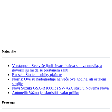
Najnovije
Verstappen: Sve više ljudi shvaća kakva su ova pravila, a
govorili su mi da se prestanem žaliti
Russell: Što te ne ubije, ojača te
Norris: Ove su nadogradnje najveće ove godine, ali ostajem
strpljiv
Novi Suzuki GSX-R1000R i SV-7GX stižu u Novema Nova
Antonelli: Važno je iskoristiti svaku priliku
Pretraga