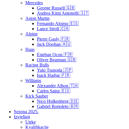
Mercedes
George Russell 🇬🇧
Andrea Kimi Antonelli 🇮🇹
Aston Martin
Fernando Alonso 🇪🇸
Lance Stroll 🇨🇦
Alpine
Pierre Gasly 🇫🇷
Jack Doohan 🇦🇺
Haas
Esteban Ocon 🇫🇷
Oliver Bearman 🇬🇧
Racing Bulls
Yuki Tsunoda 🇯🇵
Isack Hadjar 🇫🇷
Williams
Alexander Albon 🇹🇭
Carlos Sainz 🇪🇸
Kick Sauber
Nico Hulkenberg 🇩🇪
Gabriel Bortoleto 🇧🇷
Sezona 2025.
Izvještaji
Utrke
Kvalifikacije