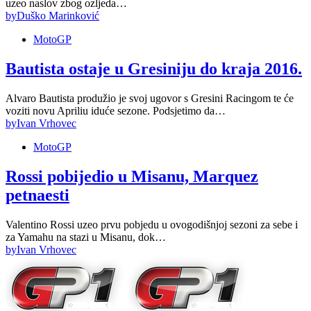
uzeo naslov zbog ozljeda…
by
Duško Marinković
MotoGP
Bautista ostaje u Gresiniju do kraja 2016.
Alvaro Bautista produžio je svoj ugovor s Gresini Racingom te će
voziti novu Apriliu iduće sezone. Podsjetimo da…
by
Ivan Vrhovec
MotoGP
Rossi pobijedio u Misanu, Marquez
petnaesti
Valentino Rossi uzeo prvu pobjedu u ovogodišnjoj sezoni za sebe i
za Yamahu na stazi u Misanu, dok…
by
Ivan Vrhovec