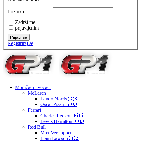
Lozinka:
Zadrži me
prijavljenim
Prijavi se
Registriraj se
Momčadi i vozači
McLaren
Lando Norris 🇬🇧
Oscar Piastri 🇦🇺
Ferrari
Charles Leclerc 🇲🇨
Lewis Hamilton 🇬🇧
Red Bull
Max Verstappen 🇳🇱
Liam Lawson 🇳🇿