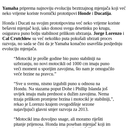
Yamaha
priprema najnoviju evoluciju beztrzajnog mjenjača koji već
neko vrijeme koriste tvornički prototipovi
Honde
i
Ducatija
.
Honda i Ducati na svojim prototipovima već neko vrijeme koriste
bešavni mjenjač koji, iako donosi svega desetinku po krugu,
osigurava puno bolju stabilnost prilikom ubrzanja.
Jorge Lorenzo
i
Cal Crutchlow
su već nekoliko puta pokušali ubrzati proces
razvoja, no sada se čini da je Yamaha konačno usavršila posljednju
evoluciju mjenjača.
“Motocikl je prošle godine bio puno stabilniji na
uzbrzanju, no novi motocikli od 1000 cm imaju puno
veći moment u sporijim zavojima, što nam je omogućilo
veće brzine na pravcu.”
“Sve u svemu, nismo izgubili puno u odnosu na
Hondu. Na stazama poput Dohe i Phillip Islanda još
uvijek imaju malu prednost u dužim zavojima. Nema
trzaja prilikom promjene brzina i motocikl je stabilniji,”,
rekao je Lorenzo krajem ovogodišnje sezone
najavljujući glavni smjer razvoja za 2013.
“Motocikl ima dovoljno snage, ali moramo riješiti
pitanje prijenosa. Honda ima poseban mjenjač koji im