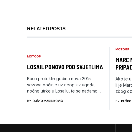
RELATED POSTS
MOTOGP
MOTOGP
MARC 
LOSAIL PONOVO POD SVJETLIMA
PRIPAD
Kao i proteklih godina nova 2015.
Ako je u
sezona počinje uz neopisiv ugođaj
li je Ma
noćne utrke u Losailu, te se nadamo…
zbog oz
BY
DUŠKO MARINKOVIĆ
BY
DUŠKO