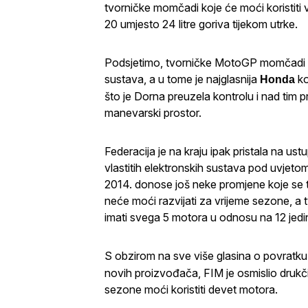
tvorničke momčadi koje će moći koristiti v
20 umjesto 24 litre goriva tijekom utrke.
Podsjetimo, tvorničke MotoGP momčadi 
sustava, a u tome je najglasnija
ko
Honda
što je Dorna preuzela kontrolu i nad tim
manevarski prostor.
Federacija je na kraju ipak pristala na u
vlastitih elektronskih sustava pod uvjeto
2014. donose još neke promjene koje se ti
neće moći razvijati za vrijeme sezone, a 
imati svega 5 motora u odnosu na 12 jedinic
S obzirom na sve više glasina o povratk
novih proizvođača, FIM je osmislio drukč
sezone moći koristiti devet motora.