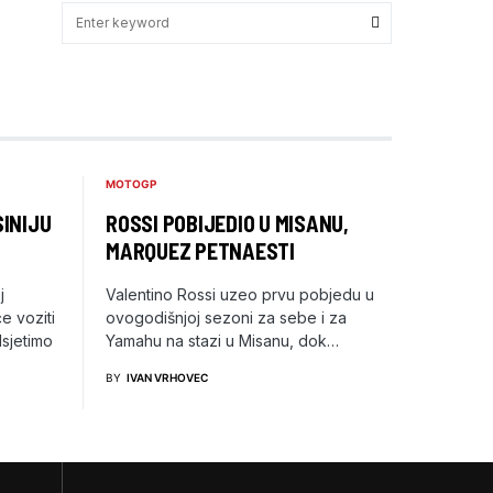
MOTOGP
INIJU
ROSSI POBIJEDIO U MISANU,
MARQUEZ PETNAESTI
j
Valentino Rossi uzeo prvu pobjedu u
e voziti
ovogodišnjoj sezoni za sebe i za
dsjetimo
Yamahu na stazi u Misanu, dok…
BY
IVAN VRHOVEC