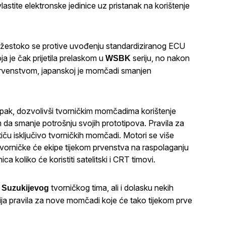
lastite elektronske jedinice uz pristanak na korištenje
žestoko se protive uvođenju standardiziranog ECU
ja je čak prijetila prelaskom u
seriju, no nakon
WSBK
 prvenstvom, japanskoj je momčadi smanjen
stupak, dozvolivši tvorničkim momčadima korištenje
m da smanje potrošnju svojih prototipova. Pravila za
ču isključivo tvorničkih momčadi. Motori se više
tvorničke će ekipe tijekom prvenstva na raspolaganju
a koliko će koristiti satelitski i CRT timovi.
u
tvorničkog tima, ali i dolasku nekih
Suzukijevog
ija pravila za nove momčadi koje će tako tijekom prve