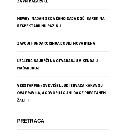
ZA VN MAĐARSKE
NEWEY: NADAM SE DA ĆEMO SADA DOĆI BAREM NA
RESPEKTABILNU RAZINU
ZAVOJI HUNGARORINGA DOBILI NOVA IMENA
LECLERC NAJBRŽI NA OTVARANJU VIKENDA U
MAĐARSKOJ
VERSTAPPEN: SVE VIŠE LJUDI SHVAĆA KAKVA SU
OVA PRAVILA, A GOVORILI SU MI DA SE PRESTANEM
ŽALITI
PRETRAGA