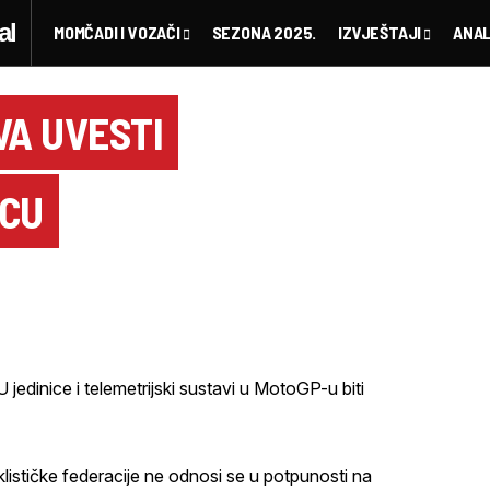
MOMČADI I VOZAČI
SEZONA 2025.
IZVJEŠTAJI
ANAL
VA UVESTI
ECU
jedinice i telemetrijski sustavi u MotoGP-u biti
lističke federacije ne odnosi se u potpunosti na