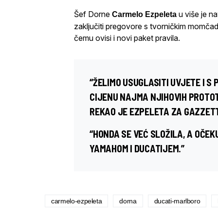
Šef Dorne
u više je n
Carmelo Ezpeleta
zaključiti pregovore s tvorničkim momčadi
čemu ovisi i novi paket pravila.
“ŽELIMO USUGLASITI UVJETE I 
CIJENU NAJMA NJIHOVIH PROTOTI
REKAO JE EZPELETA ZA GAZZETT
“HONDA SE VEĆ SLOŽILA, A OČEK
YAMAHOM
I
DUCATIJEM
.”
carmelo-ezpeleta
dorna
ducati-marlboro