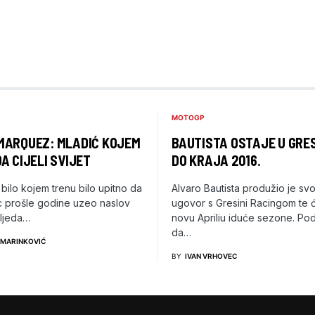
MOTOGP
MARQUEZ: MLADIĆ KOJEM
BAUTISTA OSTAJE U GRES
A CIJELI SVIJET
DO KRAJA 2016.
 bilo kojem trenu bilo upitno da
Alvaro Bautista produžio je svo
rc prošle godine uzeo naslov
ugovor s Gresini Racingom te ć
ljeda…
novu Apriliu iduće sezone. Po
da…
 MARINKOVIĆ
BY
IVAN VRHOVEC