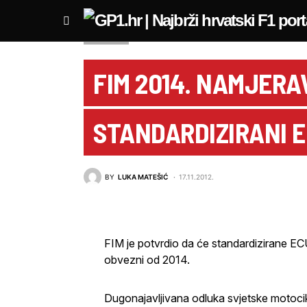
MOTOGP
FIM 2014. NAMJERA
STANDARDIZIRANI 
BY
LUKA MATEŠIĆ
17.11.2012.
FIM je potvrdio da će standardizirane ECU 
obvezni od 2014.
Dugonajavljivana odluka svjetske motocik