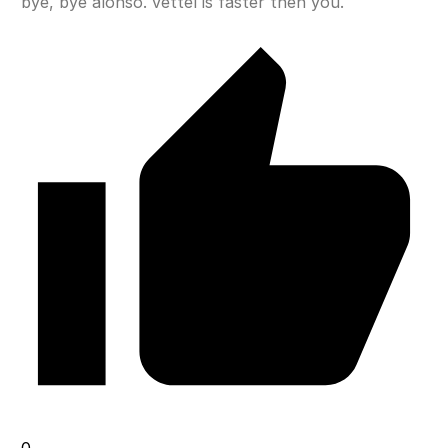
bye, bye alonso. vettel is faster then you.
0