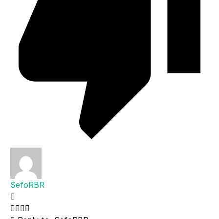
SefoRBR