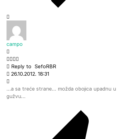
campo
Reply to
SefoRBR
26.10.2012. 18:31
…a sa treće strane… možda obojica upadnu u
gužvu…