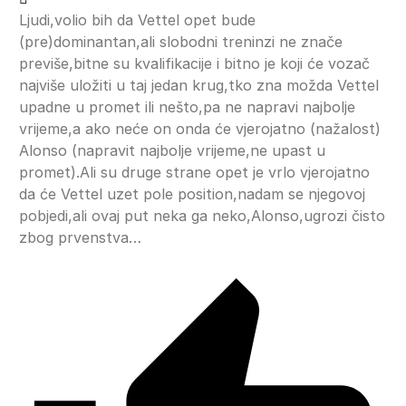
Ljudi,volio bih da Vettel opet bude
(pre)dominantan,ali slobodni treninzi ne znače
previše,bitne su kvalifikacije i bitno je koji će vozač
najviše uložiti u taj jedan krug,tko zna možda Vettel
upadne u promet ili nešto,pa ne napravi najbolje
vrijeme,a ako neće on onda će vjerojatno (nažalost)
Alonso (napravit najbolje vrijeme,ne upast u
promet).Ali su druge strane opet je vrlo vjerojatno
da će Vettel uzet pole position,nadam se njegovoj
pobjedi,ali ovaj put neka ga neko,Alonso,ugrozi čisto
zbog prvenstva…