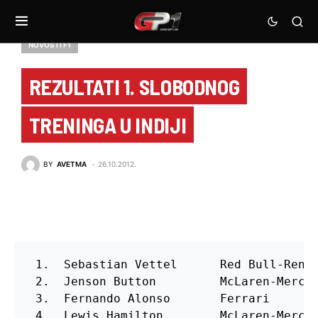
NOVOSTI F1
REZULTATI 1. SLOBODNOG
TRENINGA U INDIJI
BY
AVETMA
26.10.2012.
 1.  Sebastian Vettel      Red Bull-Renau
 2.  Jenson Button         McLaren-Merced
 3.  Fernando Alonso       Ferrari       
 4.  Lewis Hamilton        McLaren-Merced