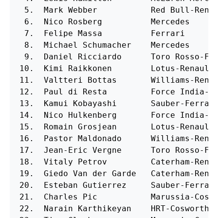
 5.  Mark Webber           Red Bull-Renau
 6.  Nico Rosberg          Mercedes      
 7.  Felipe Massa          Ferrari       
 8.  Michael Schumacher    Mercedes      
 9.  Daniel Ricciardo      Toro Rosso-Fer
10.  Kimi Raikkonen        Lotus-Renault 
11.  Valtteri Bottas       Williams-Renau
12.  Paul di Resta         Force India-Me
13.  Kamui Kobayashi       Sauber-Ferrari
14.  Nico Hulkenberg       Force India-Me
15.  Romain Grosjean       Lotus-Renault 
16.  Pastor Maldonado      Williams-Renau
17.  Jean-Eric Vergne      Toro Rosso-Fer
18.  Vitaly Petrov         Caterham-Renau
19.  Giedo Van der Garde   Caterham-Renau
20.  Esteban Gutierrez     Sauber-Ferrari
21.  Charles Pic           Marussia-Coswo
22.  Narain Karthikeyan    HRT-Cosworth  