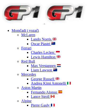
Momčadi i vozači
McLaren
Lando Norris
Oscar Piastri
Ferrari
Charles Leclerc
Lewis Hamilton
Red Bull
Max Verstappen
Liam Lawson
Mercedes
George Russell
Andrea Kimi Antonelli
Aston Martin
Fernando Alonso
Lance Stroll
Alpine
Pierre Gasly