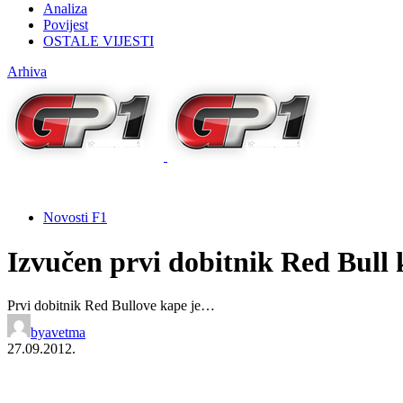
Analiza
Povijest
OSTALE VIJESTI
Arhiva
Novosti F1
Izvučen prvi dobitnik Red Bull 
Prvi dobitnik Red Bullove kape je…
by
avetma
27.09.2012.