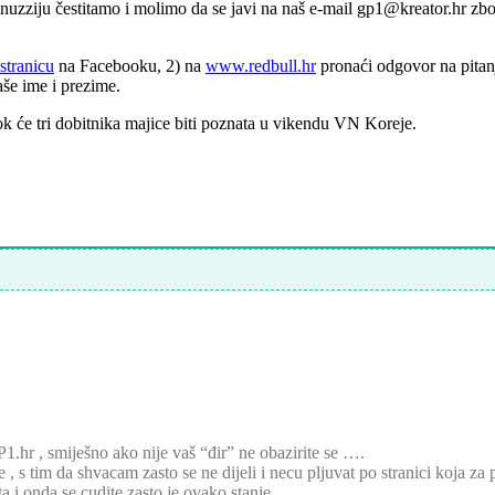
inuzziju čestitamo i molimo da se javi na naš e-mail gp1@kreator.hr zb
stranicu
na Facebooku, 2) na
www.redbull.hr
pronaći odgovor na pitan
aše ime i prezime.
ok će tri dobitnika majice biti poznata u vikendu VN Koreje.
1.hr , smiješno ako nije vaš “đir” ne obazirite se ….
e , s tim da shvacam zasto se ne dijeli i necu pljuvat po stranici koja za 
ta i onda se cudite zasto je ovako stanje …