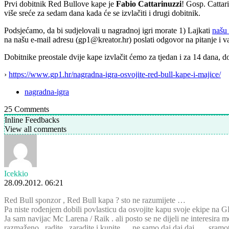
Prvi dobitnik Red Bullove kape je
Fabio Cattarinuzzi
! Gosp. Cattar
više sreće za sedam dana kada će se izvlačiti i drugi dobitnik.
Podsjećamo, da bi sudjelovali u nagradnoj igri morate 1) Lajkati
našu 
na našu e-mail adresu (gp1@kreator.hr) poslati odgovor na pitanje i v
Dobitnike preostale dvije kape izvlačit ćemo za tjedan i za 14 dana, d
›
https://www.gp1.hr/nagradna-igra-osvojite-red-bull-kape-i-majice/
nagradna-igra
25
Comments
Inline Feedbacks
View all comments
Icekkio
28.09.2012. 06:21
Red Bull sponzor , Red Bull kapa ? sto ne razumijete …
Pa niste rođenjem dobili povlasticu da osvojite kapu svoje ekipe na GP
Ja sam navijac Mc Larena / Raik . ali posto se ne dijeli ne interesira m
razmaženo , radite , zaradite i kupite … ne samo daj daj daj …. sramo