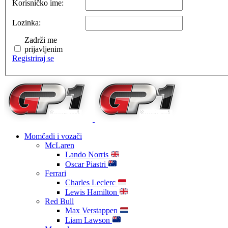
Korisničko ime:
Lozinka:
Zadrži me
prijavljenim
Registriraj se
Momčadi i vozači
McLaren
Lando Norris
Oscar Piastri
Ferrari
Charles Leclerc
Lewis Hamilton
Red Bull
Max Verstappen
Liam Lawson