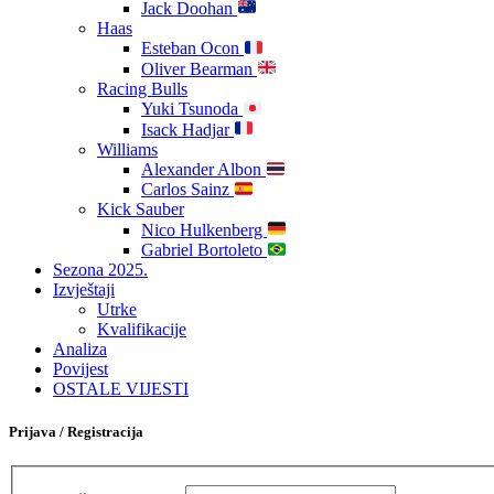
Jack Doohan
Haas
Esteban Ocon
Oliver Bearman
Racing Bulls
Yuki Tsunoda
Isack Hadjar
Williams
Alexander Albon
Carlos Sainz
Kick Sauber
Nico Hulkenberg
Gabriel Bortoleto
Sezona 2025.
Izvještaji
Utrke
Kvalifikacije
Analiza
Povijest
OSTALE VIJESTI
Prijava / Registracija