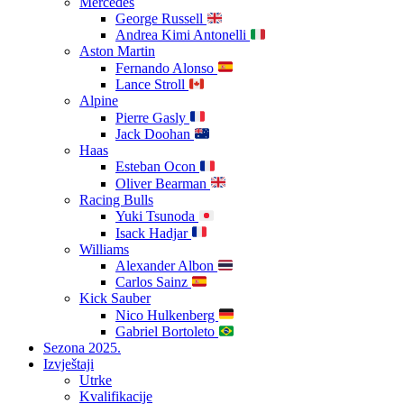
Mercedes
George Russell
Andrea Kimi Antonelli
Aston Martin
Fernando Alonso
Lance Stroll
Alpine
Pierre Gasly
Jack Doohan
Haas
Esteban Ocon
Oliver Bearman
Racing Bulls
Yuki Tsunoda
Isack Hadjar
Williams
Alexander Albon
Carlos Sainz
Kick Sauber
Nico Hulkenberg
Gabriel Bortoleto
Sezona 2025.
Izvještaji
Utrke
Kvalifikacije