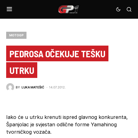
MOTOGP
PEDROSA OČEKUJE TEŠKU
UTRKU
BY
LUKA MATEŠIĆ
14.07.2012.
Iako će u utrku krenuti ispred glavnog konkurenta,
Španjolac je svjestan odlične forme Yamahinog
tvorničkog vozača.