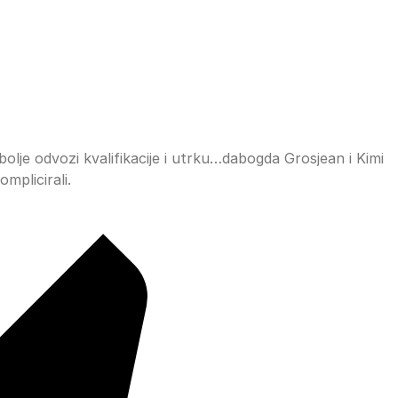
lje odvozi kvalifikacije i utrku…dabogda Grosjean i Kimi
mplicirali.