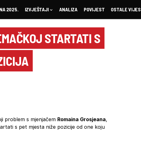
NA 2025.
IZVJEŠTAJI
ANALIZA
POVIJEST
OSTALE VIJES
EMAČKOJ STARTATI S
ICIJA
toji problem s mjenjačem
Romaina Grosjeana
,
artati s pet mjesta niže pozicije od one koju