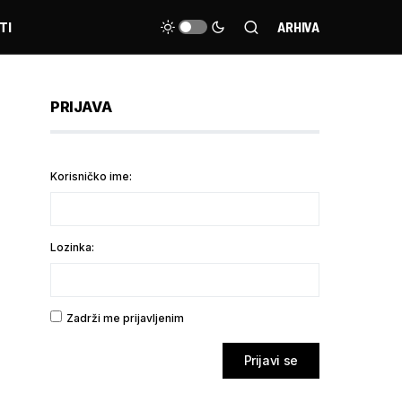
TI
ARHIVA
PRIJAVA
Korisničko ime:
Lozinka:
Zadrži me prijavljenim
Prijavi se