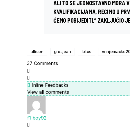
ALI TO SE JEDNOSTAVNO MORA V
KVALIFIKACIJAMA, RECIMO U PR
ĆEMO POBIJEDITI,” ZAKLJUČIO JE
allison
grosjean
lotus
vnnjemacke20
37
Comments
Inline Feedbacks
View all comments
f1 boy92