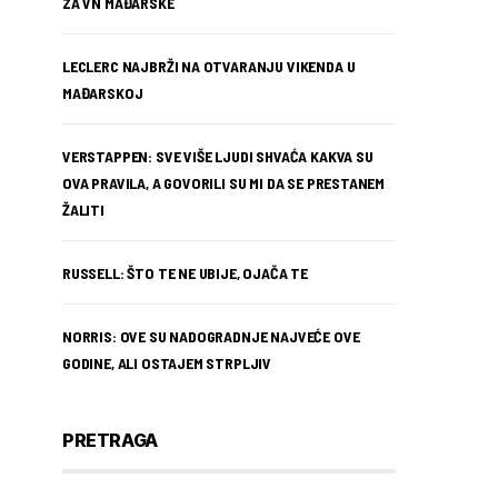
ZA VN MAĐARSKE
LECLERC NAJBRŽI NA OTVARANJU VIKENDA U
MAĐARSKOJ
VERSTAPPEN: SVE VIŠE LJUDI SHVAĆA KAKVA SU
OVA PRAVILA, A GOVORILI SU MI DA SE PRESTANEM
ŽALITI
RUSSELL: ŠTO TE NE UBIJE, OJAČA TE
NORRIS: OVE SU NADOGRADNJE NAJVEĆE OVE
GODINE, ALI OSTAJEM STRPLJIV
PRETRAGA