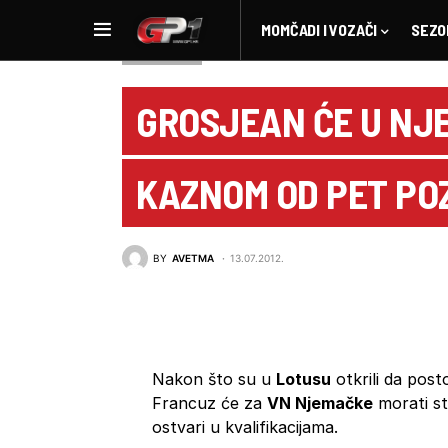
MOMČADI I VOZAČI
SEZO
NOVOSTI F1
GROSJEAN ĆE U NJ
KAZNOM OD PET POZ
BY
AVETMA
13.07.2012.
Nakon što su u
Lotusu
otkrili da pos
Francuz će za
VN Njemačke
morati st
ostvari u kvalifikacijama.