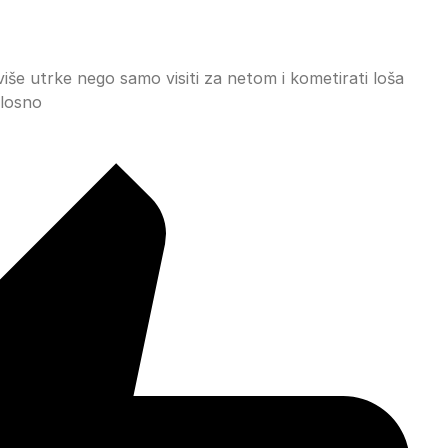
iše utrke nego samo visiti za netom i kometirati loša
alosno