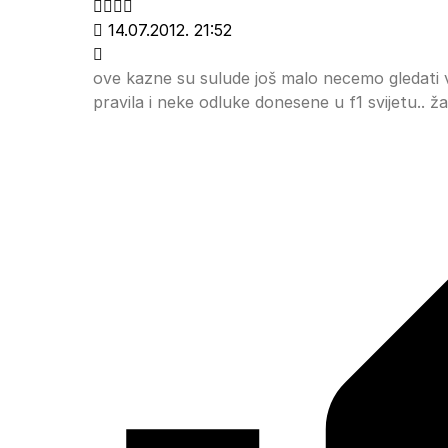
14.07.2012. 21:52
ove kazne su sulude još malo necemo gledati v
pravila i neke odluke donesene u f1 svijetu.. ž