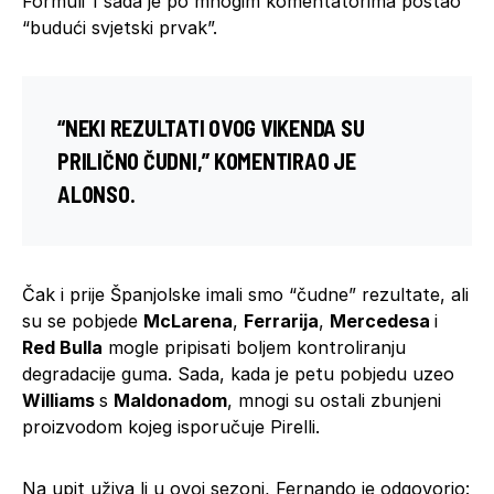
Formuli 1 sada je po mnogim komentatorima postao
“budući svjetski prvak”.
“NEKI REZULTATI OVOG VIKENDA SU
PRILIČNO ČUDNI,” KOMENTIRAO JE
ALONSO.
Čak i prije Španjolske imali smo “čudne” rezultate, ali
su se pobjede
McLarena
,
Ferrarija
,
Mercedesa
i
Red Bulla
mogle pripisati boljem kontroliranju
degradacije guma. Sada, kada je petu pobjedu uzeo
Williams
s
Maldonadom
, mnogi su ostali zbunjeni
proizvodom kojeg isporučuje Pirelli.
Na upit uživa li u ovoj sezoni, Fernando je odgovorio: