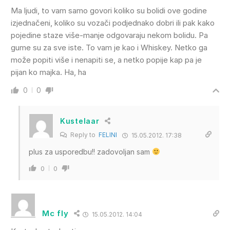
Ma ljudi, to vam samo govori koliko su bolidi ove godine
izjednačeni, koliko su vozači podjednako dobri ili pak kako
pojedine staze više-manje odgovaraju nekom bolidu. Pa
gume su za sve iste. To vam je kao i Whiskey. Netko ga
može popiti više i nenapiti se, a netko popije kap pa je
pijan ko majka. Ha, ha
0
0
Kustelaar
Reply to
FELINI
15.05.2012. 17:38
plus za usporedbu!! zadovoljan sam
0
0
Mc fly
15.05.2012. 14:04