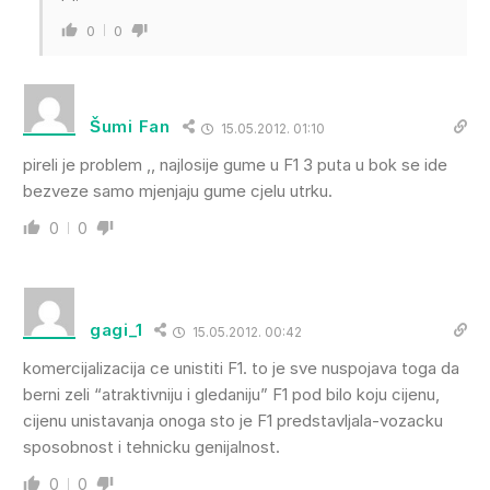
0
0
Šumi Fan
15.05.2012. 01:10
pireli je problem ,, najlosije gume u F1 3 puta u bok se ide
bezveze samo mjenjaju gume cjelu utrku.
0
0
gagi_1
15.05.2012. 00:42
komercijalizacija ce unistiti F1. to je sve nuspojava toga da
berni zeli “atraktivniju i gledaniju” F1 pod bilo koju cijenu,
cijenu unistavanja onoga sto je F1 predstavljala-vozacku
sposobnost i tehnicku genijalnost.
0
0