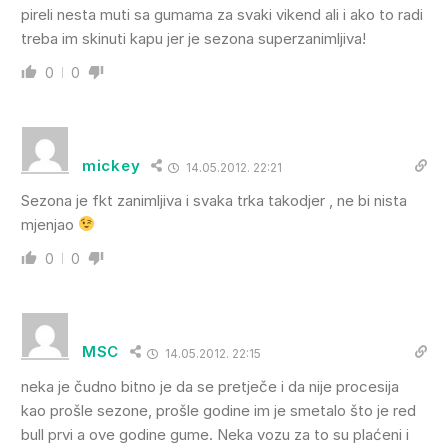
pireli nesta muti sa gumama za svaki vikend ali i ako to radi
treba im skinuti kapu jer je sezona superzanimljiva!
0
0
mickey
14.05.2012. 22:21
Sezona je fkt zanimljiva i svaka trka takodjer , ne bi nista
mjenjao
0
0
MSC
14.05.2012. 22:15
neka je čudno bitno je da se pretječe i da nije procesija
kao prošle sezone, prošle godine im je smetalo što je red
bull prvi a ove godine gume. Neka vozu za to su plaćeni i