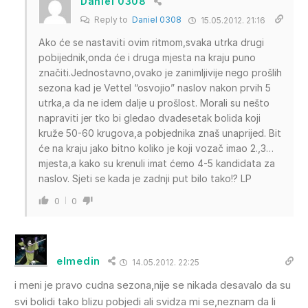
Daniel 0308
Reply to
Daniel 0308
15.05.2012. 21:16
Ako će se nastaviti ovim ritmom,svaka utrka drugi
pobijednik,onda će i druga mjesta na kraju puno
značiti.Jednostavno,ovako je zanimljivije nego prošlih
sezona kad je Vettel “osvojio” naslov nakon prvih 5
utrka,a da ne idem dalje u prošlost. Morali su nešto
napraviti jer tko bi gledao dvadesetak bolida koji
kruže 50-60 krugova,a pobjednika znaš unaprijed. Bit
će na kraju jako bitno koliko je koji vozač imao 2.,3…
mjesta,a kako su krenuli imat ćemo 4-5 kandidata za
naslov. Sjeti se kada je zadnji put bilo tako!? LP
0
0
elmedin
14.05.2012. 22:25
i meni je pravo cudna sezona,nije se nikada desavalo da su
svi bolidi tako blizu pobjedi ali svidza mi se,neznam da li