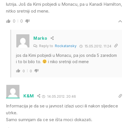
lutrija. Još da Kimi pobjedi u Monacu, pa u Kanadi Hamilton,
nitko sretniji od mene.
0
0
Marko
Reply to
Rockatansky
15.05.2012. 11:24
jos da Kimi pobjedi u Monacu, pa jos onda 5 zaredom
i to bi bilo to.
i niko sretniji od mene
0
0
K&M
14.05.2012. 20:46
Informacija je da se u javnost izlazi uoci ili nakon sljedece
utrke.
Samo sumnjam da ce se išta moci dokazati.