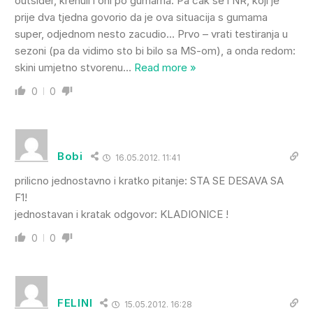
outsider, krenuli i oni po gumama. Pa cak se i NR, koji je
prije dva tjedna govorio da je ova situacija s gumama
super, odjednom nesto zacudio… Prvo – vrati testiranja u
sezoni (pa da vidimo sto bi bilo sa MS-om), a onda redom:
skini umjetno stvorenu
…
Read more »
0
0
Bobi
16.05.2012. 11:41
prilicno jednostavno i kratko pitanje: STA SE DESAVA SA
F1!
jednostavan i kratak odgovor: KLADIONICE !
0
0
FELINI
15.05.2012. 16:28