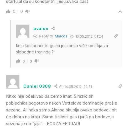
startu,al da su konstantni ,jesu.svaka čast
0
0
avalon
Reply to
Marcos
15.05.2012. 01:24
koju komponentu guma je alonso više koristija za
slobodne treninge ?
0
0
Daniel 0308
14.05.2012. 22:31
Nitko nije očekivao da ćemo imati 5.različitih
pobjednika,pogotovo nakon Vettelove dominacije prošle
sezone. Ali neka samo Alonso skuplja ovako bodove i bit
če dobro na kraju. Samo ti stisni gas i juriš po bodove,a
sezona je do “jaja”… FORZA FERRARI