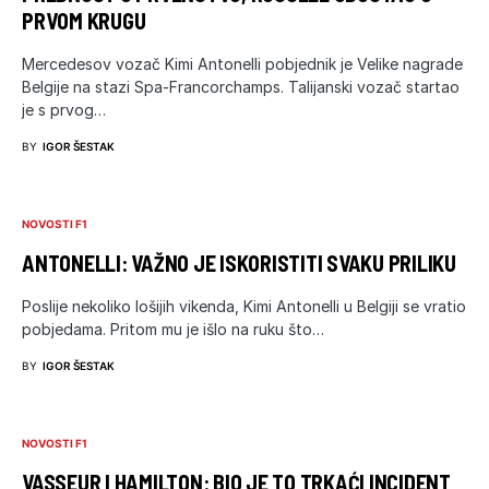
PRVOM KRUGU
Mercedesov vozač Kimi Antonelli pobjednik je Velike nagrade
Belgije na stazi Spa-Francorchamps. Talijanski vozač startao
je s prvog…
BY
IGOR ŠESTAK
NOVOSTI F1
ANTONELLI: VAŽNO JE ISKORISTITI SVAKU PRILIKU
Poslije nekoliko lošijih vikenda, Kimi Antonelli u Belgiji se vratio
pobjedama. Pritom mu je išlo na ruku što…
BY
IGOR ŠESTAK
NOVOSTI F1
VASSEUR I HAMILTON: BIO JE TO TRKAĆI INCIDENT