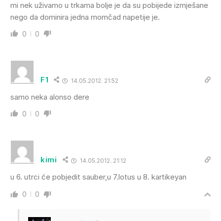
mi nek uživamo u trkama bolje je da su pobijede izmješane
nego da dominira jedna momčad napetije je.
0
0
F1
14.05.2012. 21:52
samo neka alonso dere
0
0
kimi
14.05.2012. 21:12
u 6. utrci će pobjedit sauber,u 7.lotus u 8. kartikeyan
0
0