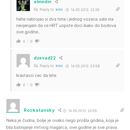
elmedin
Reply to
kimi
14.05.2012. 22:26
hehe nabrojao si dva tima i jednog vozaca..sala ma
nevjerujem da ce HRT uopste doci ikako do bodova
ove godine..
0
0
dzevad22
Reply to
kimi
14.05.2012. 23:58
krastavci cec da lete
0
0
Rockatansky
14.05.2012. 20:55
Neka je čudna, bolje je ovako nego prošla godina, koja je
bila batinjanje mrtvog magarca, ove godine je sve prava