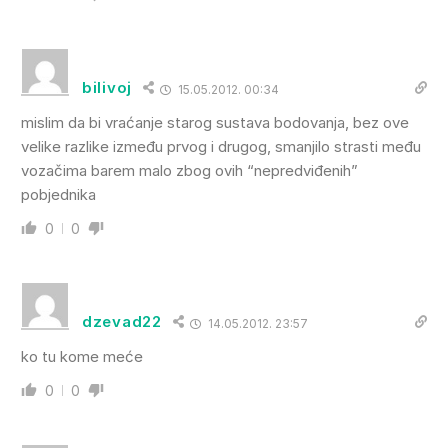
bilivoj
15.05.2012. 00:34
mislim da bi vraćanje starog sustava bodovanja, bez ove
velike razlike između prvog i drugog, smanjilo strasti među
vozačima barem malo zbog ovih “nepredviđenih”
pobjednika
0
0
dzevad22
14.05.2012. 23:57
ko tu kome meće
0
0