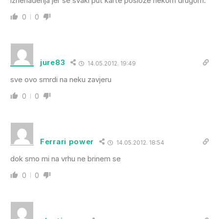
iznenađenja jer se svaki put karte poslože nekom drugom.
0
0
jure83
14.05.2012. 19:49
sve ovo smrdi na neku zavjeru
0
0
Ferrari power
14.05.2012. 18:54
dok smo mi na vrhu ne brinem se
0
0