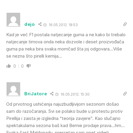
dejo
16.05.2012. 18:53
Kad je već F1 postala natjecanje guma a ne kako bi trebalo
natjecanje timova onda neka dozvole i deset proizvođača
guma pa neka bira svaka momčad šta joj odgovara…Više
se nezna što pirelli kemija…
0
0
BriJatore
16.05.2012. 15:30
Od prvotnog ushićenja najuzbudljivijom sezonom došao
sam do razočaranja. Svi se polako bude u protestu protiv
Pirellija i zaista je izgledna “teorija zavjere”. Kao slučajno
spektakularna sezona baš kad Bernie prodaje prava…hm…
Svaka čast Maldonadu, presretan sam opet vidjeti