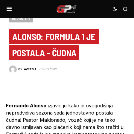
NOVOSTI F1
ALONSO: FORMULA 1 JE
POSTALA – ČUDNA
BY
AVETMA
14.05.2012.
Fernando Alonso
izjavio je kako je ovogodišnja
nepredvidiva sezona sada jednostavno postala –
čudna! Pastor Maldonado, vozač koji je ne tako
davno ismijavan kao plaćenik koji nema što tražiti u