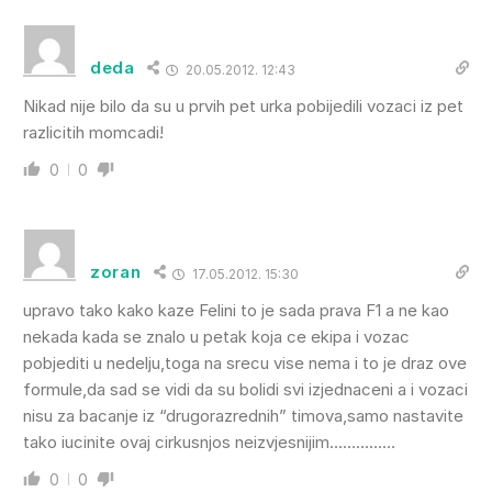
deda
20.05.2012. 12:43
Nikad nije bilo da su u prvih pet urka pobijedili vozaci iz pet
razlicitih momcadi!
0
0
zoran
17.05.2012. 15:30
upravo tako kako kaze Felini to je sada prava F1 a ne kao
nekada kada se znalo u petak koja ce ekipa i vozac
pobjediti u nedelju,toga na srecu vise nema i to je draz ove
formule,da sad se vidi da su bolidi svi izjednaceni a i vozaci
nisu za bacanje iz “drugorazrednih” timova,samo nastavite
tako iucinite ovaj cirkusnjos neizvjesnijim……………
0
0