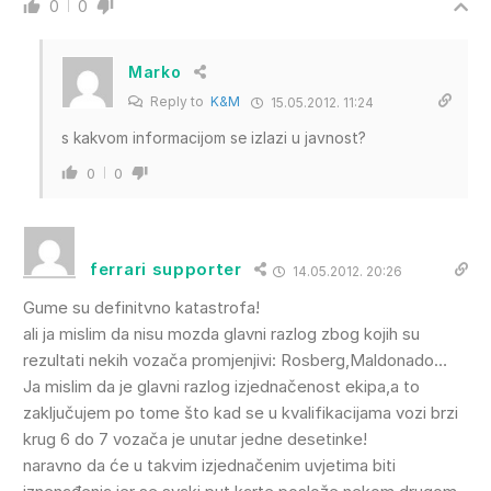
0
0
Marko
Reply to
K&M
15.05.2012. 11:24
s kakvom informacijom se izlazi u javnost?
0
0
ferrari supporter
14.05.2012. 20:26
Gume su definitvno katastrofa!
ali ja mislim da nisu mozda glavni razlog zbog kojih su
rezultati nekih vozača promjenjivi: Rosberg,Maldonado…
Ja mislim da je glavni razlog izjednačenost ekipa,a to
zaključujem po tome što kad se u kvalifikacijama vozi brzi
krug 6 do 7 vozača je unutar jedne desetinke!
naravno da će u takvim izjednačenim uvjetima biti