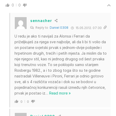
0
0
sennacher
Reply to
Daniel 0308
15.05.2012. 07:30
U redu je ako ti navijaš za Alonsa i Ferrari da
priželjkuješ za njega sve najbolje, ali da li bi ti volio da
on postane svjetski prvak s jednom-dvije pobjede i
hrpetinom drugih, trećih i petih mjesta. Ja mislim da to
nije njegov stil, kao ni jednog drugog od šest prvaka
koji trenutno voze. To se poklopilo samo starijem
Rosbergu 1982., a i to zbog toga što su te godine
nastradali Villeneuve i Pironi, Ferrari je odnio gotovo
sve, ali s 4 različita vozača i dok su se bodovi u
pojedinačnoj konkurenciji rasuli između njih četvorice,
prvak je postao iz
…
Read more »
0
0