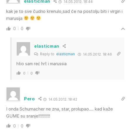
elasticman
14.05.2012. 18:44
kak je to sve čudno krenulo,sad će na postolju biti i virgin i
marusija
0
0
elasticman
Reply to
elasticman
14.05.2012. 18:46
htio sam reć hrt i marussia
0
0
Pero
14.05.2012. 18:42
I onda Schumacher ne zna, star, prolupao…. kad kaže
GUME su sranje!!!!!!!!!!
0
0