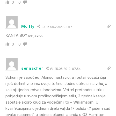
0
0
Mc fly
15.05.2012. 08:57
KANTA BOY se javio.
0
0
sennacher
15.05.2012. 07:54
Schumi je započeo, Alonso nastavio, a i ostali vozači čija
riječ definitivno ima svoju težinu. Jednu utrku si na vrhu, a
za koji tjedan jedva u bodovima. Vettel prethodnu utrku
pobjeđuje u svom prošlogodišnjem stilu, 3 tjedna kasnije
zaostaje skoro krug za vodećim i to – Williamsom. U
kvalifikacijama u jednom dijelu valjda 17 bolida (? pišem sad
ovako napamet) u jednoj sekundi, a onda u Q3 Hamilton