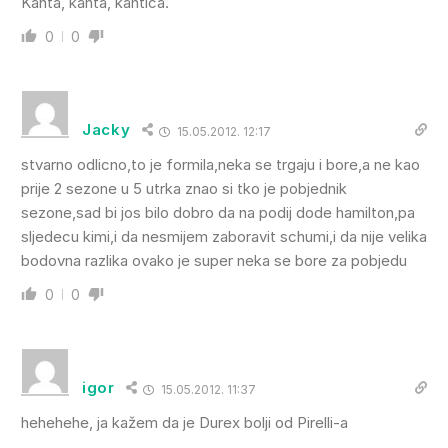
Kanta, kanta, kantica.
0
0
Jacky
15.05.2012. 12:17
stvarno odlicno,to je formila,neka se trgaju i bore,a ne kao
prije 2 sezone u 5 utrka znao si tko je pobjednik
sezone,sad bi jos bilo dobro da na podij dode hamilton,pa
sljedecu kimi,i da nesmijem zaboravit schumi,i da nije velika
bodovna razlika ovako je super neka se bore za pobjedu
0
0
igor
15.05.2012. 11:37
hehehehe, ja kažem da je Durex bolji od Pirelli-a