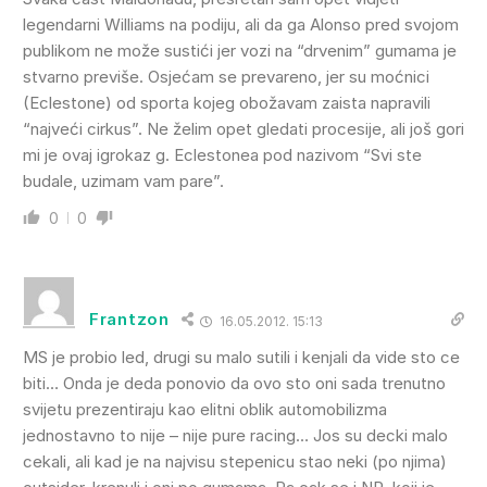
legendarni Williams na podiju, ali da ga Alonso pred svojom
publikom ne može sustići jer vozi na “drvenim” gumama je
stvarno previše. Osjećam se prevareno, jer su moćnici
(Eclestone) od sporta kojeg obožavam zaista napravili
“najveći cirkus”. Ne želim opet gledati procesije, ali još gori
mi je ovaj igrokaz g. Eclestonea pod nazivom “Svi ste
budale, uzimam vam pare”.
0
0
Frantzon
16.05.2012. 15:13
MS je probio led, drugi su malo sutili i kenjali da vide sto ce
biti… Onda je deda ponovio da ovo sto oni sada trenutno
svijetu prezentiraju kao elitni oblik automobilizma
jednostavno to nije – nije pure racing… Jos su decki malo
cekali, ali kad je na najvisu stepenicu stao neki (po njima)