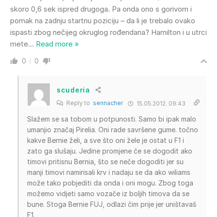
skoro 0,6 sek ispred drugoga. Pa onda ono s gorivom i
pomak na zadnju startnu poziciju – da li je trebalo ovako
ispasti zbog nečijeg okruglog rođendana? Hamilton i u utrci
mete
…
Read more »
0
0
scuderia
Reply to
sennacher
15.05.2012. 09:43
Slažem se sa tobom u potpunosti. Samo bi ipak malo
umanjio značaj Pirelia. Oni rade savršene gume. točno
kakve Bernie želi, a sve što oni žele je ostat u F1 i
zato ga slušaju. Jedine promjene če se dogodit ako
timovi pritisnu Bernia, što se neče dogoditi jer su
manji timovi namirisali krv i nadaju se da ako wiliams
može tako pobjediti da onda i oni mogu. Zbog toga
možemo vidjeti samo vozače iz boljih timova da se
bune. Stoga Bernie FUJ, odlazi čim prije jer uništavaš
F1.