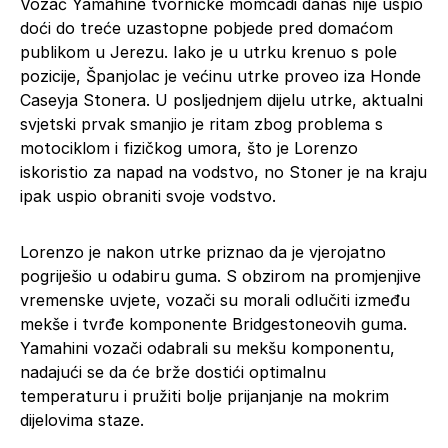
Vozač Yamahine tvorničke momčadi danas nije uspio
doći do treće uzastopne pobjede pred domaćom
publikom u Jerezu. Iako je u utrku krenuo s pole
pozicije, Španjolac je većinu utrke proveo iza Honde
Caseyja Stonera. U posljednjem dijelu utrke, aktualni
svjetski prvak smanjio je ritam zbog problema s
motociklom i fizičkog umora, što je Lorenzo
iskoristio za napad na vodstvo, no Stoner je na kraju
ipak uspio obraniti svoje vodstvo.
Lorenzo je nakon utrke priznao da je vjerojatno
pogriješio u odabiru guma. S obzirom na promjenjive
vremenske uvjete, vozači su morali odlučiti između
mekše i tvrđe komponente Bridgestoneovih guma.
Yamahini vozači odabrali su mekšu komponentu,
nadajući se da će brže dostići optimalnu
temperaturu i pružiti bolje prijanjanje na mokrim
dijelovima staze.