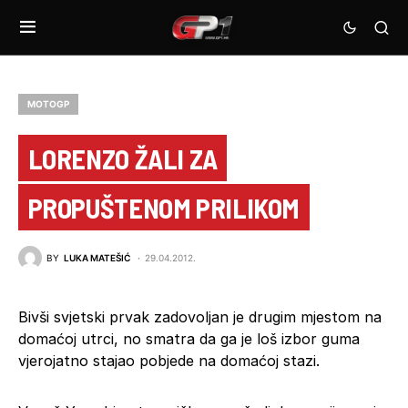
MOTOGP
LORENZO ŽALI ZA
PROPUŠTENOM PRILIKOM
BY
LUKA MATEŠIĆ
29.04.2012.
Bivši svjetski prvak zadovoljan je drugim mjestom na
domaćoj utrci, no smatra da ga je loš izbor guma
vjerojatno stajao pobjede na domaćoj stazi.