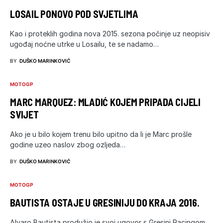
LOSAIL PONOVO POD SVJETLIMA
Kao i proteklih godina nova 2015. sezona počinje uz neopisiv
ugođaj noćne utrke u Losailu, te se nadamo…
BY
DUŠKO MARINKOVIĆ
MOTOGP
MARC MARQUEZ: MLADIĆ KOJEM PRIPADA CIJELI
SVIJET
Ako je u bilo kojem trenu bilo upitno da li je Marc prošle
godine uzeo naslov zbog ozljeda…
BY
DUŠKO MARINKOVIĆ
MOTOGP
BAUTISTA OSTAJE U GRESINIJU DO KRAJA 2016.
Alvaro Bautista produžio je svoj ugovor s Gresini Racingom