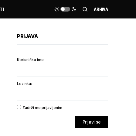
TI
ARHIVA
PRIJAVA
Korisničko ime:
Lozinka:
Zadrži me prijavljenim
Prijavi se