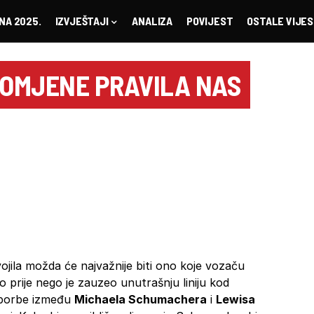
NA 2025.
IZVJEŠTAJI
ANALIZA
POVIJEST
OSTALE VIJES
OMJENE PRAVILA NAS
ojila možda će najvažnije biti ono koje vozaču
ao prije nego je zauzeo unutrašnju liniju kod
i borbe između
Michaela Schumachera
i
Lewisa