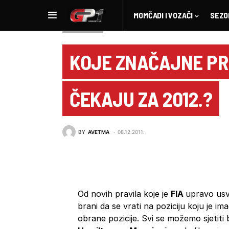
MOMČADI I VOZAČI
SEZO
NOVOSTI F1
KOJE ZNAČAJNE PR
ČEKAJU ZA 2012.?
BY
AVETMA
08.12.2011.
Od novih pravila koje je
FIA
upravo usv
brani da se vrati na poziciju koju je im
obrane pozicije. Svi se možemo sjetit