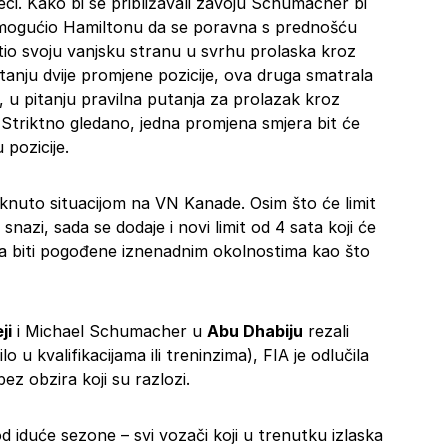
eci. Kako bi se približavali zavoju Schumacher bi
emogućio Hamiltonu da se poravna s prednošću
atio svoju vanjsku stranu u svrhu prolaska kroz
pitanju dvije promjene pozicije, ova druga smatrala
, u pitanju pravilna putanja za prolazak kroz
 Striktno gledano, jedna promjena smjera bit će
pozicije.
nuto situacijom na VN Kanade. Osim što će limit
 snazi, sada se dodaje i novi limit od 4 sata koji će
žda biti pogođene iznenadnim okolnostima kao što
ji
i Michael Schumacher u
Abu Dhabiju
rezali
o u kvalifikacijama ili treninzima), FIA je odlučila
ez obzira koji su razlozi.
od iduće sezone – svi vozači koji u trenutku izlaska