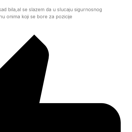
kad bila,al se slazem da u slucaju sigurnosnog
u onima koji se bore za pozicije