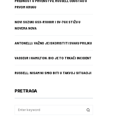
PREDNOST U PRVENSTVU, RUSSELL ODUSTAO U
PRVOM KRUGU
NOVI SUZUKI GSX-R1000R I SV-7GX STIŽU U
NOVEMA NOVA
ANTONELLI: VAŽNO JE ISKORISTITI SVAKU PRILIKU
VASSEUR I HAMILTON: BIO JE TO TRKAĆI INCIDENT
RUSSELL: NISAM NI SMIO BITI U TAKVOJ SITUACIJI
PRETRAGA