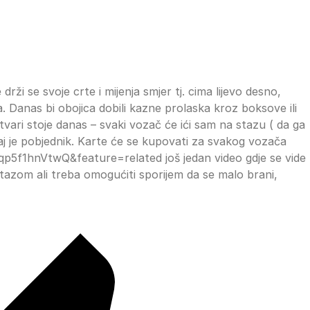
rži se svoje crte i mijenja smjer tj. cima lijevo desno,
 Danas bi obojica dobili kazne prolaska kroz boksove ili
ari stoje danas – svaki vozač će ići sam na stazu ( da ga
taj je pobjednik. Karte će se kupovati za svakog vozača
5f1hnVtwQ&feature=related još jedan video gdje se vide
tazom ali treba omogućiti sporijem da se malo brani,