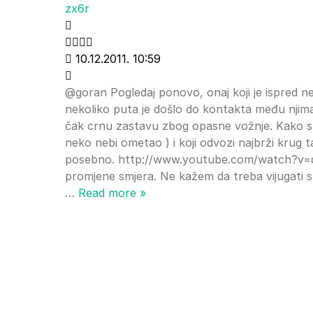
zx6r
10.12.2011. 10:59
@goran Pogledaj ponovo, onaj koji je ispred ne d
nekoliko puta je došlo do kontakta među njima.
čak crnu zastavu zbog opasne vožnje. Kako stv
neko nebi ometao ) i koji odvozi najbrži krug 
posebno. http://www.youtube.com/watch?v=qp
promjene smjera. Ne kažem da treba vijugati s
…
Read more »