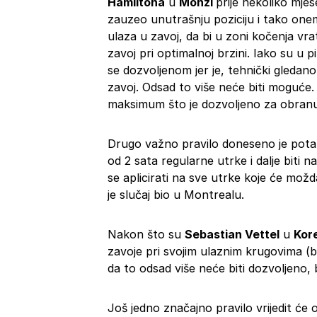
Hamiltona
u
Monzi
prije nekoliko mjes
zauzeo unutrašnju poziciju i tako on
ulaza u zavoj, da bi u zoni kočenja vr
zavoj pri optimalnoj brzini. Iako su u 
se dozvoljenom jer je, tehnički gledano
zavoj. Odsad to više neće biti moguće.
maksimum što je dozvoljeno za obranu 
Drugo važno pravilo doneseno je potak
od 2 sata regularne utrke i dalje biti na
se aplicirati na sve utrke koje će mo
je slučaj bio u Montrealu.
Nakon što su
Sebastian Vettel
u
Kore
zavoje pri svojim ulaznim krugovima (bil
da to odsad više neće biti dozvoljeno, b
Još jedno značajno pravilo vrijedit će 