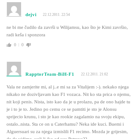
dejvi
22.12.2011. 22:54
ne bi me čudilo da završi u Wilijamsu, kao što je Kimi završio,
radi keša i sponzora
0
0
RapptorTeam-BiH-F1
22.12.2011. 21:02
Vala ne zamjerite mi, al j..e mi sa za Vitalijem :-). nekako njega
nikako ne dozivljavam kao F1 vozaca. Nit ko sta prica o njemu,
nit koji penis. Nista, isto kao da je u prolazu, pa de ono hajde tu
je i to je to. Jedino po cemu ce se pamtiti je sto je Alonsu
sprijecio krunu, i sto je kao rookie zagalamio na svoju ekipu,
ostalo..nista. Sta ce on u Caterhamu? Neka ide kuci. Buemi i
Alguersuari su za njega izmislili F1 recimo. Mozda je grijesim,
de da vidimo, voli li iko od vas Petrova??