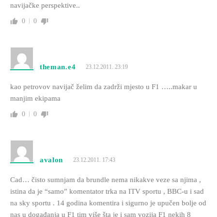
navijačke perspektive..
0
0
theman.e4
23.12.2011. 23:19
kao petrovov navijač želim da zadrži mjesto u F1 …..makar u
manjim ekipama
0
0
avalon
23.12.2011. 17:43
Cad… čisto sumnjam da brundle nema nikakve veze sa njima ,
istina da je “samo” komentator trka na ITV sportu , BBC-u i sad
na sky sportu . 14 godina komentira i sigurno je upučen bolje od
nas u događanja u F1 tim više šta je i sam vozija F1 nekih 8