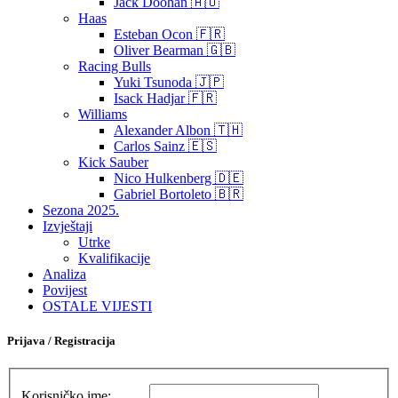
Jack Doohan 🇦🇺
Haas
Esteban Ocon 🇫🇷
Oliver Bearman 🇬🇧
Racing Bulls
Yuki Tsunoda 🇯🇵
Isack Hadjar 🇫🇷
Williams
Alexander Albon 🇹🇭
Carlos Sainz 🇪🇸
Kick Sauber
Nico Hulkenberg 🇩🇪
Gabriel Bortoleto 🇧🇷
Sezona 2025.
Izvještaji
Utrke
Kvalifikacije
Analiza
Povijest
OSTALE VIJESTI
Prijava / Registracija
Korisničko ime: