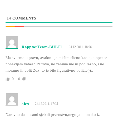
14
COMMENTS
RapptorTeam-BiH-F1
24.12.2011. 18:06
Ma svi smo u pravu, avalon i ja mislim slicno kao ti, a opet se
ponavljam yabesh Petrova, ne zanima me ni pod razno, i ne
moramo ih volit Zox, to je bilo figurativno volit..:-))..
0
0
alex
24.12.2011. 17:25
Naravno da su sami sjebali prvenstvo,nego ja to onako iz