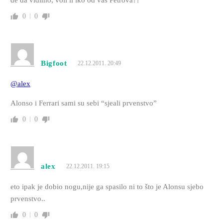
0
0
Bigfoot
22.12.2011. 20:49
@alex
Alonso i Ferrari sami su sebi “sjeali prvenstvo”
0
0
alex
22.12.2011. 19:15
eto ipak je dobio nogu,nije ga spasilo ni to što je Alonsu sjebo
prvenstvo..
0
0