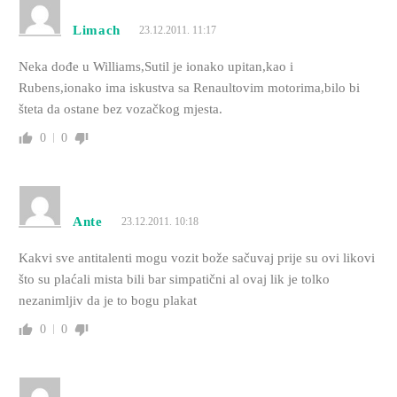
Limach
23.12.2011. 11:17
Neka dođe u Williams,Sutil je ionako upitan,kao i
Rubens,ionako ima iskustva sa Renaultovim motorima,bilo bi
šteta da ostane bez vozačkog mjesta.
0
0
Ante
23.12.2011. 10:18
Kakvi sve antitalenti mogu vozit bože sačuvaj prije su ovi likovi
što su plaćali mista bili bar simpatični al ovaj lik je tolko
nezanimljiv da je to bogu plakat
0
0