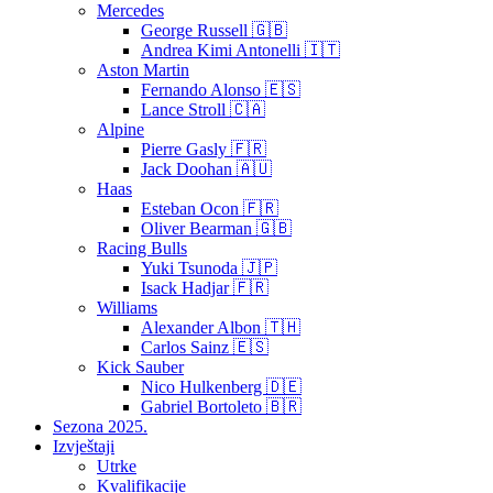
Mercedes
George Russell 🇬🇧
Andrea Kimi Antonelli 🇮🇹
Aston Martin
Fernando Alonso 🇪🇸
Lance Stroll 🇨🇦
Alpine
Pierre Gasly 🇫🇷
Jack Doohan 🇦🇺
Haas
Esteban Ocon 🇫🇷
Oliver Bearman 🇬🇧
Racing Bulls
Yuki Tsunoda 🇯🇵
Isack Hadjar 🇫🇷
Williams
Alexander Albon 🇹🇭
Carlos Sainz 🇪🇸
Kick Sauber
Nico Hulkenberg 🇩🇪
Gabriel Bortoleto 🇧🇷
Sezona 2025.
Izvještaji
Utrke
Kvalifikacije