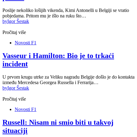
Poslije nekoliko lošijih vikenda, Kimi Antonelli u Belgiji se vratio
pobjedama. Pritom mu je išlo na ruku što…
by
Igor Šestak
Pročitaj više
Novosti F1
Vasseur i Hamilton: Bio je to trkaći
incident
U prvom krugu utrke za Veliku nagradu Belgije došlo je do kontakta
između Mercedesa Georgea Russella i Ferrarija…
by
Igor Šestak
Pročitaj više
Novosti F1
Russell: Nisam ni smio biti u takvoj
situaciji