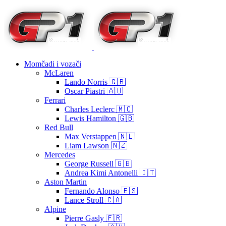
Momčadi i vozači
McLaren
Lando Norris 🇬🇧
Oscar Piastri 🇦🇺
Ferrari
Charles Leclerc 🇲🇨
Lewis Hamilton 🇬🇧
Red Bull
Max Verstappen 🇳🇱
Liam Lawson 🇳🇿
Mercedes
George Russell 🇬🇧
Andrea Kimi Antonelli 🇮🇹
Aston Martin
Fernando Alonso 🇪🇸
Lance Stroll 🇨🇦
Alpine
Pierre Gasly 🇫🇷