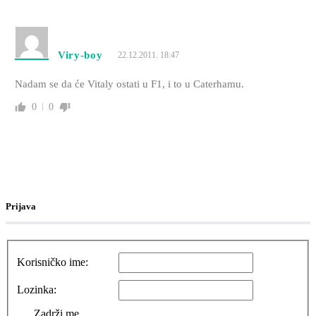
Viry-boy
22.12.2011. 18:47
Nadam se da će Vitaly ostati u F1, i to u Caterhamu.
0
0
Prijava
Korisničko ime:
Lozinka:
Zadrži me