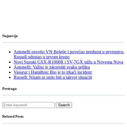
Najnovije
Antonelli osvojio VN Belgije i povećao prednost u prvenstvu,
Russell odustao u prvom krugu
Novi Suzuki GSX-R1000R i SV-7GX stižu u Novema Nova
Antonelli: Važno je iskoristiti svaku priliku
Vasseur i Hamilton: Bio je to trkaći incident
Russell: Nisam ni smio biti u takvoj situaciji
Pretraga
Search
Related Posts