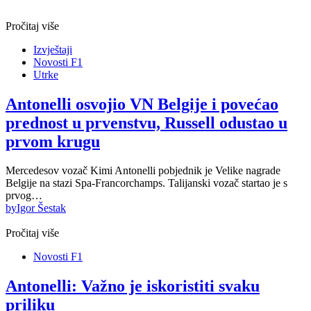
Pročitaj više
Izvještaji
Novosti F1
Utrke
Antonelli osvojio VN Belgije i povećao
prednost u prvenstvu, Russell odustao u
prvom krugu
Mercedesov vozač Kimi Antonelli pobjednik je Velike nagrade
Belgije na stazi Spa-Francorchamps. Talijanski vozač startao je s
prvog…
by
Igor Šestak
Pročitaj više
Novosti F1
Antonelli: Važno je iskoristiti svaku
priliku