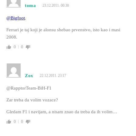
toma
23.12.2011. 00:30
@Bigfoot
,
Ferrari je taj koji je alonsu shebao prvenstvo, isto kao i masi
2008.
0
0
Zox
22.12.2011. 23:17
@RapptorTeam-BiH-F1
Zar treba da volim vozace?
Gledam F1 i navijam, a nisam znao da treba da ih volim…
0
0