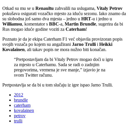
Otkad su mu se u
Renaultu
zahvalili na uslugama,
Vitaly Petrov
pokušava osigurati vozačko mjesto za iduću sezonu. Iako znamo da
su slobodna još samo dva mjesta – jedno u
HRT
-u i jedno u
Williamsu
, komentator s
BBC
-a,
Martin Brundle
, sugerira da bi
Rus mogao iduće godine voziti za
Caterham
!
Poznato je da je ekipa Caterham F1 već objavila provizoran popis
svojih vozača po kojem su angažirani
Jarno Trulli
i
Heikki
Kovalainen
, ali takav popis ne mora nužno biti konačan.
“Pretpostavljam da bi Vitaly Petrov mogao doći u igru
za mjesto u Caterhamu. Sada se radi o zadnjim
pregovorima, vremena je sve manje,” izjavio je na
svom Twitter računu.
Pretpostavlja se da bi u tom slučaju iz igre ispao Jarno Trulli.
2012
brundle
caterham
kovalainen
petrov
trulli