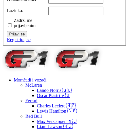
Lozinka:
Zadrži me
prijavljenim
Prijavi se
Registriraj se
Momčadi i vozači
McLaren
Lando Norris 🇬🇧
Oscar Piastri 🇦🇺
Ferrari
Charles Leclerc 🇲🇨
Lewis Hamilton 🇬🇧
Red Bull
Max Verstappen 🇳🇱
Liam Lawson 🇳🇿