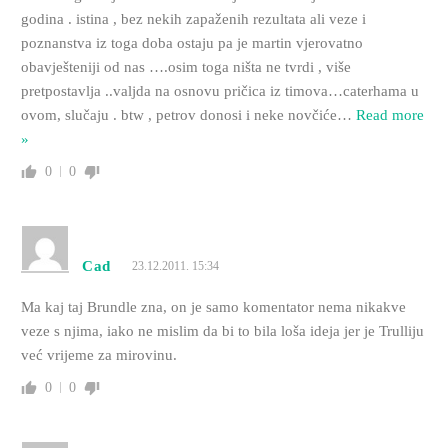
godina . istina , bez nekih zapaženih rezultata ali veze i
poznanstva iz toga doba ostaju pa je martin vjerovatno
obavješteniji od nas ….osim toga ništa ne tvrdi , više
pretpostavlja ..valjda na osnovu pričica iz timova…caterhama u
ovom, slučaju . btw , petrov donosi i neke novčiće
…
Read more
»
0
0
Cad
23.12.2011. 15:34
Ma kaj taj Brundle zna, on je samo komentator nema nikakve
veze s njima, iako ne mislim da bi to bila loša ideja jer je Trulliju
već vrijeme za mirovinu.
0
0