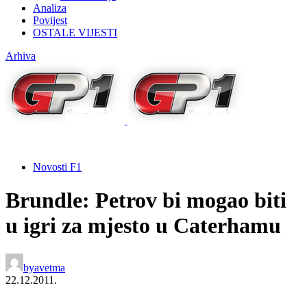
Analiza
Povijest
OSTALE VIJESTI
Arhiva
Novosti F1
Brundle: Petrov bi mogao biti
u igri za mjesto u Caterhamu
by
avetma
22.12.2011.