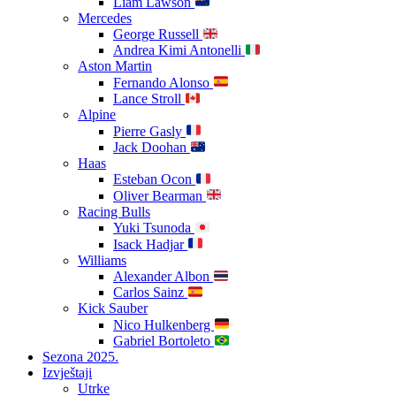
Liam Lawson
Mercedes
George Russell
Andrea Kimi Antonelli
Aston Martin
Fernando Alonso
Lance Stroll
Alpine
Pierre Gasly
Jack Doohan
Haas
Esteban Ocon
Oliver Bearman
Racing Bulls
Yuki Tsunoda
Isack Hadjar
Williams
Alexander Albon
Carlos Sainz
Kick Sauber
Nico Hulkenberg
Gabriel Bortoleto
Sezona 2025.
Izvještaji
Utrke