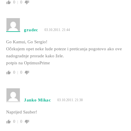
0
0
gradec
03.10.2011. 21:44
Go Kamui, Go Sergio!
Očekujem opet neke lude poteze i preticanja pogotovo ako ove
nadogradnje prorade kako žele.
potpis na OptimusPrime
0
0
Janko Mikac
03.10.2011. 21:38
Naprijed Sauber!
0
0