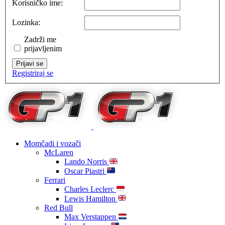
Korisničko ime:
Lozinka:
Zadrži me
prijavljenim
Prijavi se
Registriraj se
Momčadi i vozači
McLaren
Lando Norris
Oscar Piastri
Ferrari
Charles Leclerc
Lewis Hamilton
Red Bull
Max Verstappen