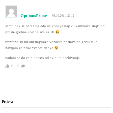
OptimusPrime
03.10.2011. 20:12
samo nek se perez ugleda na kobayashijev “kamikaza stajl” od
prosle godine i bit ce sve za 10
trenutno su mi oni najdraza vozacka postava na gridu iako
navijam za neke “vece” decke
nadam se da ce bit nesto od svih tih ocekivanja.
0
0
Prijava