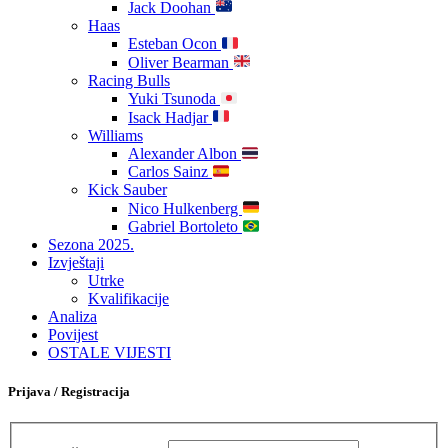
Jack Doohan
Haas
Esteban Ocon
Oliver Bearman
Racing Bulls
Yuki Tsunoda
Isack Hadjar
Williams
Alexander Albon
Carlos Sainz
Kick Sauber
Nico Hulkenberg
Gabriel Bortoleto
Sezona 2025.
Izvještaji
Utrke
Kvalifikacije
Analiza
Povijest
OSTALE VIJESTI
Prijava / Registracija