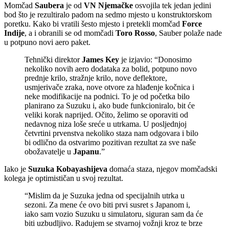
Momčad
Saubera
je od
VN Njemačke
osvojila tek jedan jedini
bod što je rezultiralo padom na sedmo mjesto u konstruktorskom
poretku. Kako bi vratili šesto mjesto i pretekli momčad
Force
Indije
, a i obranili se od momčadi
Toro Rosso
, Sauber polaže nade
u potpuno novi aero paket.
Tehnički direktor
James Key
je izjavio: “Donosimo
nekoliko novih aero dodataka za bolid, potpuno novo
prednje krilo, stražnje krilo, nove deflektore,
usmjerivače zraka, nove otvore za hlađenje kočnica i
neke modifikacije na podnici. To je od početka bilo
planirano za Suzuku i, ako bude funkcioniralo, bit će
veliki korak naprijed. Očito, želimo se oporaviti od
nedavnog niza loše sreće u utrkama. U posljednjoj
četvrtini prvenstva nekoliko staza nam odgovara i bilo
bi odlično da ostvarimo pozitivan rezultat za sve naše
obožavatelje u
Japanu
.”
Iako je
Suzuka Kobayashijeva
domaća staza, njegov momčadski
kolega je optimističan u svoj rezultat.
“Mislim da je Suzuka jedna od specijalnih utrka u
sezoni. Za mene će ovo biti prvi susret s Japanom i,
iako sam vozio Suzuku u simulatoru, siguran sam da će
biti uzbudljivo. Radujem se stvarnoj vožnji kroz te brze