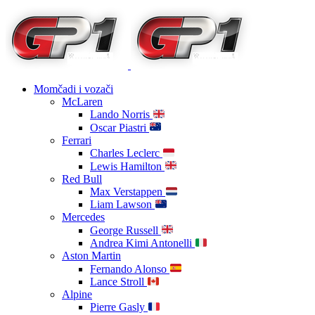
Momčadi i vozači
McLaren
Lando Norris
Oscar Piastri
Ferrari
Charles Leclerc
Lewis Hamilton
Red Bull
Max Verstappen
Liam Lawson
Mercedes
George Russell
Andrea Kimi Antonelli
Aston Martin
Fernando Alonso
Lance Stroll
Alpine
Pierre Gasly