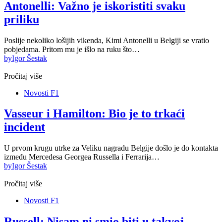
Antonelli: Važno je iskoristiti svaku
priliku
Poslije nekoliko lošijih vikenda, Kimi Antonelli u Belgiji se vratio
pobjedama. Pritom mu je išlo na ruku što…
by
Igor Šestak
Pročitaj više
Novosti F1
Vasseur i Hamilton: Bio je to trkaći
incident
U prvom krugu utrke za Veliku nagradu Belgije došlo je do kontakta
između Mercedesa Georgea Russella i Ferrarija…
by
Igor Šestak
Pročitaj više
Novosti F1
Russell: Nisam ni smio biti u takvoj