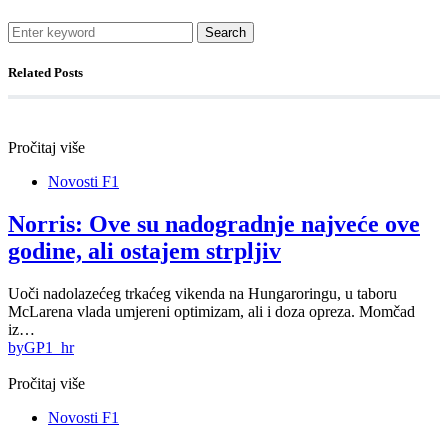
Search
Related Posts
Pročitaj više
Novosti F1
Norris: Ove su nadogradnje najveće ove
godine, ali ostajem strpljiv
Uoči nadolazećeg trkaćeg vikenda na Hungaroringu, u taboru
McLarena vlada umjereni optimizam, ali i doza opreza. Momčad
iz…
by
GP1_hr
Pročitaj više
Novosti F1