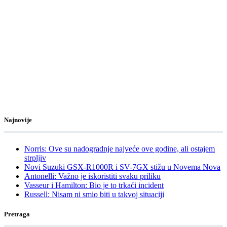
Najnovije
Norris: Ove su nadogradnje najveće ove godine, ali ostajem
strpljiv
Novi Suzuki GSX-R1000R i SV-7GX stižu u Novema Nova
Antonelli: Važno je iskoristiti svaku priliku
Vasseur i Hamilton: Bio je to trkaći incident
Russell: Nisam ni smio biti u takvoj situaciji
Pretraga