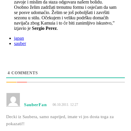
zavoje i mislim da staza odgovara našem bolidu.
Osobno želim zadržati trenutnu formu i osjećam da sam
se posve udomaćio. Želim se još poboljšati i završiti
sezonu u stilu. Očekujem i veliku podršku domaćih
navijača zbog Kamuia i to će biti zanimljivo iskustvo,”
izjavio je
Sergio Perez
.
japan
sauber
4
COMMENTS
SauberFan
06.10.2011. 12:27
Decki iz Saubera, samo naprijed, imate vi jos dosta toga za
pokazati!!