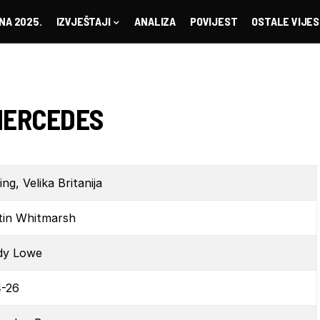
NA 2025.
IZVJEŠTAJI
ANALIZA
POVIJEST
OSTALE VIJES
MERCEDES
ng, Velika Britanija
tin Whitmarsh
dy Lowe
-26