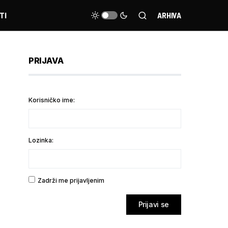
TI
ARHIVA
PRIJAVA
Korisničko ime:
Lozinka:
Zadrži me prijavljenim
Prijavi se