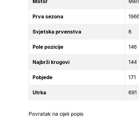
Motor
Mer
Prva sezona
196
Svjetska prvenstva
8
Pole pozicije
146
Najbrži krugovi
144
Pobjede
171
Utrka
691
Povratak na cijeli popis