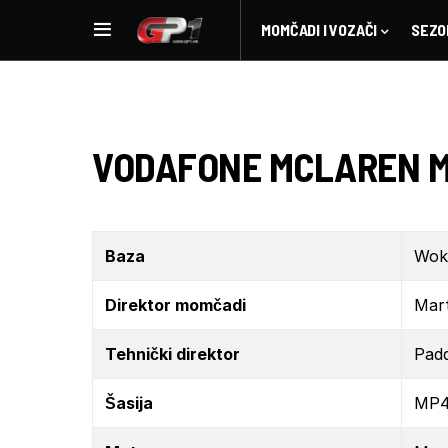
MOMČADI I VOZAČI
SEZO
VODAFONE MCLAREN 
Baza
Woki
Direktor momčadi
Mar
Tehnički direktor
Pad
Šasija
MP4