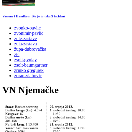
Vasseur i Hamilton: Bio je to trkaći incident
zvonko-pavlic
zvonimir-pavlic
zute-zastave
zuta-zastava
župa-dubrovačka
ztc
zsolt-gyulay
zsolt-baumgartner
zrinko gregurek
zoran-vlahovic
VN Njemačke
Staza
: Hockenheimring
20. srpnja 2012.
Dužina kruga (km)
: 4.574
1. slobodni trening: 10:00
Krugova
: 67
– 11:30
Dužina utrke (km)
:
2. slobodni trening: 14:00
306.458
– 15:30
Najbrži krug
: 1:13.780
21. srpnja 2012.
Vozač
: Kimi Raikkonen
3. slobodni trening: 11:00
Godina
: 2004.
– 12:00