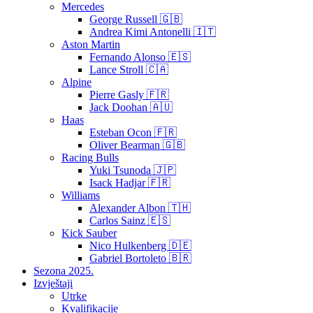
Mercedes
George Russell 🇬🇧
Andrea Kimi Antonelli 🇮🇹
Aston Martin
Fernando Alonso 🇪🇸
Lance Stroll 🇨🇦
Alpine
Pierre Gasly 🇫🇷
Jack Doohan 🇦🇺
Haas
Esteban Ocon 🇫🇷
Oliver Bearman 🇬🇧
Racing Bulls
Yuki Tsunoda 🇯🇵
Isack Hadjar 🇫🇷
Williams
Alexander Albon 🇹🇭
Carlos Sainz 🇪🇸
Kick Sauber
Nico Hulkenberg 🇩🇪
Gabriel Bortoleto 🇧🇷
Sezona 2025.
Izvještaji
Utrke
Kvalifikacije