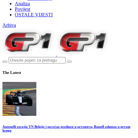
Analiza
Povijest
OSTALE VIJESTI
Arhiva
The Latest
Antonelli osvojio VN Belgije i povećao prednost u prvenstvu, Russell odustao u prvom
krugu