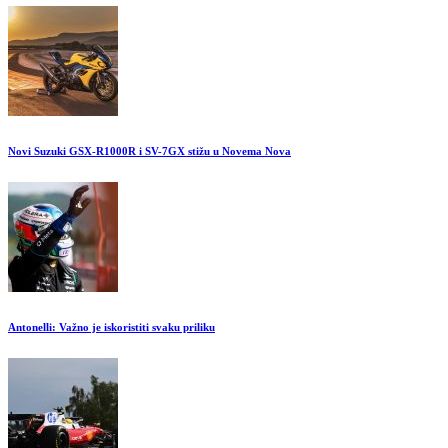
Novi Suzuki GSX-R1000R i SV-7GX stižu u Novema Nova
Antonelli: Važno je iskoristiti svaku priliku