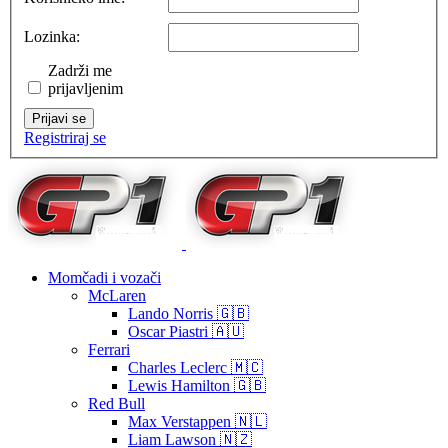
Lozinka:
Zadrži me
prijavljenim
Prijavi se
Registriraj se
Momčadi i vozači
McLaren
Lando Norris 🇬🇧
Oscar Piastri 🇦🇺
Ferrari
Charles Leclerc 🇲🇨
Lewis Hamilton 🇬🇧
Red Bull
Max Verstappen 🇳🇱
Liam Lawson 🇳🇿