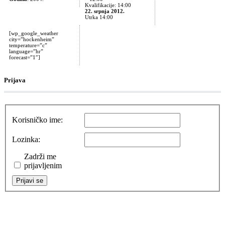
Kvalifikacije: 14:00
22. srpnja 2012.
Utrka 14:00
[wp_google_weather
city=”hockenheim”
temperature=”c”
language=”hr”
forecast=”1″]
Prijava
Korisničko ime:
Lozinka:
Zadrži me
prijavljenim
Prijavi se