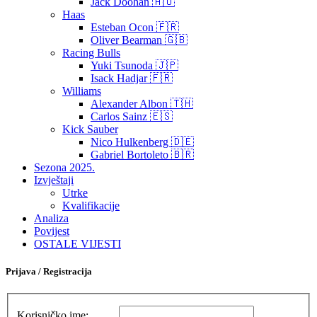
Jack Doohan 🇦🇺
Haas
Esteban Ocon 🇫🇷
Oliver Bearman 🇬🇧
Racing Bulls
Yuki Tsunoda 🇯🇵
Isack Hadjar 🇫🇷
Williams
Alexander Albon 🇹🇭
Carlos Sainz 🇪🇸
Kick Sauber
Nico Hulkenberg 🇩🇪
Gabriel Bortoleto 🇧🇷
Sezona 2025.
Izvještaji
Utrke
Kvalifikacije
Analiza
Povijest
OSTALE VIJESTI
Prijava / Registracija
Korisničko ime: