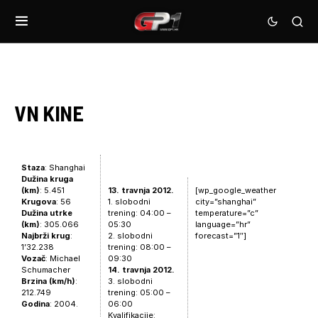
VN KINE
Staza
: Shanghai
Dužina kruga
(km)
: 5.451
13. travnja 2012.
[wp_google_weather
Krugova
: 56
1. slobodni
city=”shanghai”
Dužina utrke
trening: 04:00 –
temperature=”c”
(km)
: 305.066
05:30
language=”hr”
Najbrži krug
:
2. slobodni
forecast=”1″]
1’32.238
trening: 08:00 –
Vozač
: Michael
09:30
Schumacher
14. travnja 2012.
Brzina (km/h)
:
3. slobodni
212.749
trening: 05:00 –
Godina
: 2004.
06:00
Kvalifikacije: