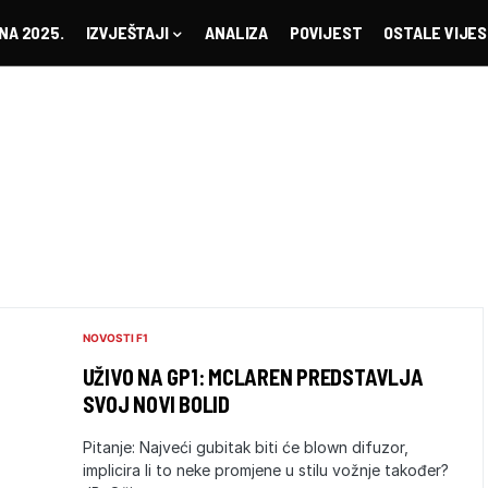
NA 2025.
IZVJEŠTAJI
ANALIZA
POVIJEST
OSTALE VIJES
NOVOSTI F1
UŽIVO NA GP1: MCLAREN PREDSTAVLJA
SVOJ NOVI BOLID
Pitanje: Najveći gubitak biti će blown difuzor,
implicira li to neke promjene u stilu vožnje također?