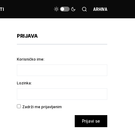
TI
ARHIVA
PRIJAVA
Korisničko ime:
Lozinka:
Zadrži me prijavljenim
Prijavi se