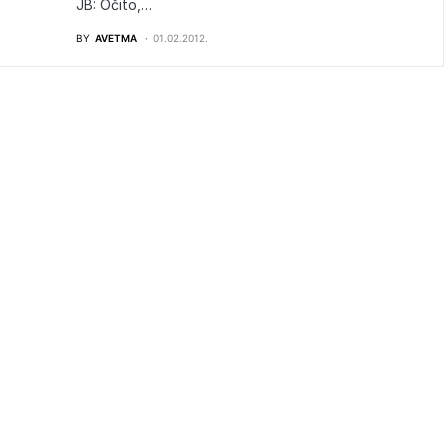
JB: Očito,…
BY
AVETMA
01.02.2012.