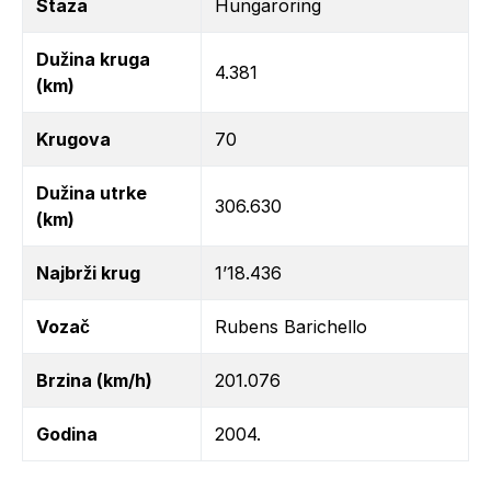
Staza
Hungaroring
Dužina kruga
4.381
(km)
Krugova
70
Dužina utrke
306.630
(km)
Najbrži krug
1’18.436
Vozač
Rubens Barichello
Brzina (km/h)
201.076
Godina
2004.