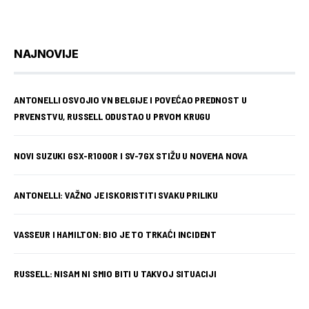
NAJNOVIJE
ANTONELLI OSVOJIO VN BELGIJE I POVEĆAO PREDNOST U
PRVENSTVU, RUSSELL ODUSTAO U PRVOM KRUGU
NOVI SUZUKI GSX-R1000R I SV-7GX STIŽU U NOVEMA NOVA
ANTONELLI: VAŽNO JE ISKORISTITI SVAKU PRILIKU
VASSEUR I HAMILTON: BIO JE TO TRKAĆI INCIDENT
RUSSELL: NISAM NI SMIO BITI U TAKVOJ SITUACIJI