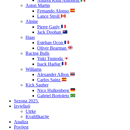
Andrea Kimi Antonelli
Aston Martin
Fernando Alonso
Lance Stroll
Alpine
Pierre Gasly
Jack Doohan
Haas
Esteban Ocon
Oliver Bearman
Racing Bulls
Yuki Tsunoda
Isack Hadjar
Williams
Alexander Albon
Carlos Sainz
Kick Sauber
Nico Hulkenberg
Gabriel Bortoleto
Sezona 2025.
Izvještaji
Utrke
Kvalifikacije
Analiza
Povijest