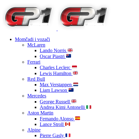
Momčadi i vozači
McLaren
Lando Norris
Oscar Piastri
Ferrari
Charles Leclerc
Lewis Hamilton
Red Bull
Max Verstappen
Liam Lawson
Mercedes
George Russell
Andrea Kimi Antonelli
Aston Martin
Fernando Alonso
Lance Stroll
Alpine
Pierre Gasly