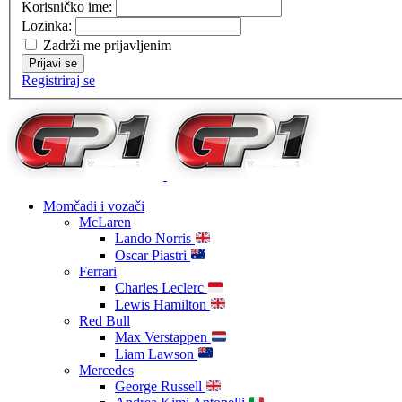
Korisničko ime:
Lozinka:
Zadrži me prijavljenim
Prijavi se
Registriraj se
Momčadi i vozači
McLaren
Lando Norris
Oscar Piastri
Ferrari
Charles Leclerc
Lewis Hamilton
Red Bull
Max Verstappen
Liam Lawson
Mercedes
George Russell