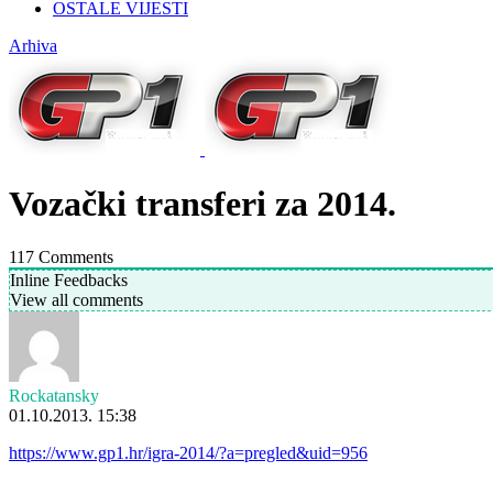
OSTALE VIJESTI
Arhiva
Vozački transferi za 2014.
117
Comments
Inline Feedbacks
View all comments
Rockatansky
01.10.2013. 15:38
https://www.gp1.hr/igra-2014/?a=pregled&uid=956