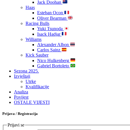
Jack Doohan
Haas
Esteban Ocon
Oliver Bearman
Racing Bulls
Yuki Tsunoda
Isack Hadjar
Williams
Alexander Albon
Carlos Sainz
Kick Sauber
Nico Hulkenberg
Gabriel Bortoleto
Sezona 2025.
Izvještaji
Utrke
Kvalifikacije
Analiza
Povijest
OSTALE VIJESTI
Prijava / Registracija
Prijavi se