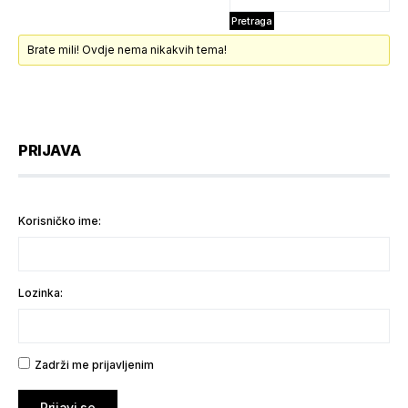
Brate mili! Ovdje nema nikakvih tema!
PRIJAVA
Korisničko ime:
Lozinka:
Zadrži me prijavljenim
Prijavi se