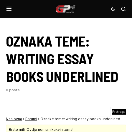
OZNAKA TEME:
WRITING ESSAY
BOOKS UNDERLINED
0 posts
Naslovna
›
Forumi
›
Oznake teme: writing essay books underlined
Brate mili! Ovdje nema nikakvih tema!