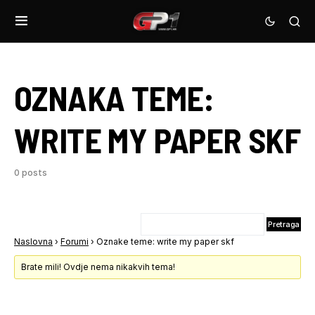
OZNAKA TEME:
WRITE MY PAPER SKF
0 posts
Naslovna
›
Forumi
›
Oznake teme: write my paper skf
Brate mili! Ovdje nema nikakvih tema!