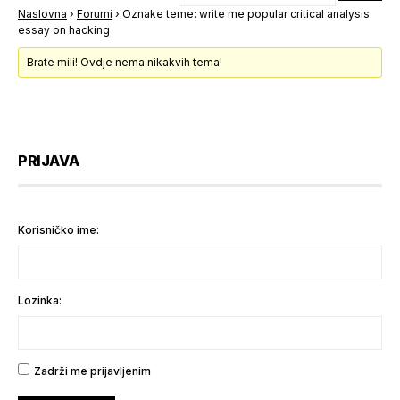
Naslovna
›
Forumi
›
Oznake teme: write me popular critical analysis
essay on hacking
Brate mili! Ovdje nema nikakvih tema!
PRIJAVA
Korisničko ime:
Lozinka:
Zadrži me prijavljenim