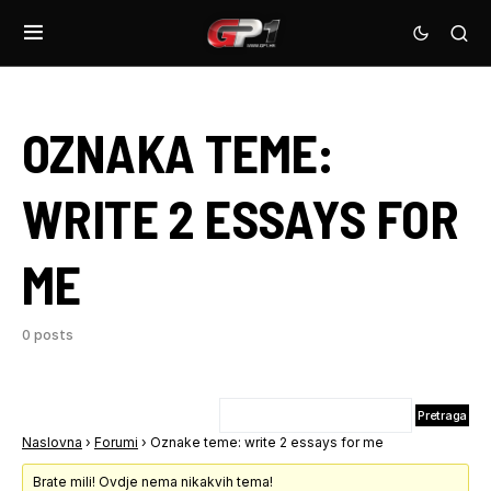
OZNAKA TEME:
WRITE 2 ESSAYS FOR
ME
0 posts
Naslovna
›
Forumi
›
Oznake teme: write 2 essays for me
Brate mili! Ovdje nema nikakvih tema!