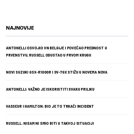
NAJNOVIJE
ANTONELLI OSVOJIO VN BELGIJE I POVEĆAO PREDNOST U
PRVENSTVU, RUSSELL ODUSTAO U PRVOM KRUGU
NOVI SUZUKI GSX-R1000R I SV-7GX STIŽU U NOVEMA NOVA
ANTONELLI: VAŽNO JE ISKORISTITI SVAKU PRILIKU
VASSEUR I HAMILTON: BIO JE TO TRKAĆI INCIDENT
RUSSELL: NISAM NI SMIO BITI U TAKVOJ SITUACIJI