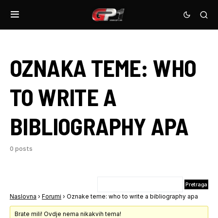
OZNAKA TEME:
WHO
TO WRITE A
BIBLIOGRAPHY APA
0 posts
Naslovna
›
Forumi
›
Oznake teme: who to write a bibliography apa
Brate mili! Ovdje nema nikakvih tema!