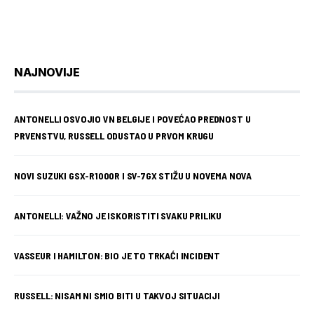
NAJNOVIJE
ANTONELLI OSVOJIO VN BELGIJE I POVEĆAO PREDNOST U
PRVENSTVU, RUSSELL ODUSTAO U PRVOM KRUGU
NOVI SUZUKI GSX-R1000R I SV-7GX STIŽU U NOVEMA NOVA
ANTONELLI: VAŽNO JE ISKORISTITI SVAKU PRILIKU
VASSEUR I HAMILTON: BIO JE TO TRKAĆI INCIDENT
RUSSELL: NISAM NI SMIO BITI U TAKVOJ SITUACIJI