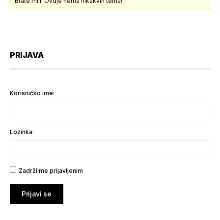
Brate mili! Ovdje nema nikakvih tema!
PRIJAVA
Korisničko ime:
Lozinka:
Zadrži me prijavljenim
Prijavi se