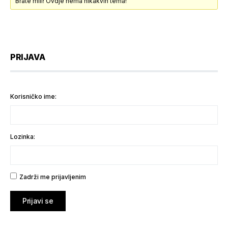
Brate mili! Ovdje nema nikakvih tema!
PRIJAVA
Korisničko ime:
Lozinka:
Zadrži me prijavljenim
Prijavi se