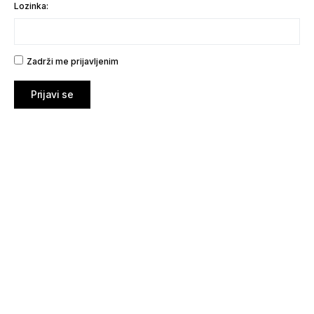
Lozinka:
Zadrži me prijavljenim
Prijavi se