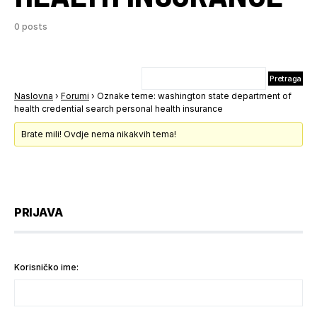
0 posts
Naslovna
›
Forumi
›
Oznake teme: washington state department of
health credential search personal health insurance
Brate mili! Ovdje nema nikakvih tema!
PRIJAVA
Korisničko ime: