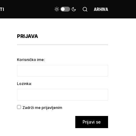
TI
ARHIVA
PRIJAVA
Korisničko ime:
Lozinka:
Zadrži me prijavljenim
Prijavi se