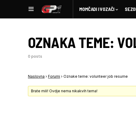
MOMČADI I VOZAČI
SEZO
OZNAKA TEME:
VO
0 posts
Naslovna
›
Forumi
›
Oznake teme: volunteer job resume
Brate mili! Ovdje nema nikakvih tema!