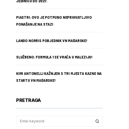
JEDINICU DO 2027.
PIASTRI: OVO JE POTPUNO NEPRIHVATLJIVO
PONAŠANJE NA STAZI
LANDO NORRIS POBJEDNIK VN MAĐARSKE!
SLUŽBENO: FORMULA 1 SE VRAĆA U MALEZIJU!
KIMI ANTONELLI KAŽNJEN S TRI MJESTA KAZNE NA
STARTU VN MAĐARSKE!
PRETRAGA