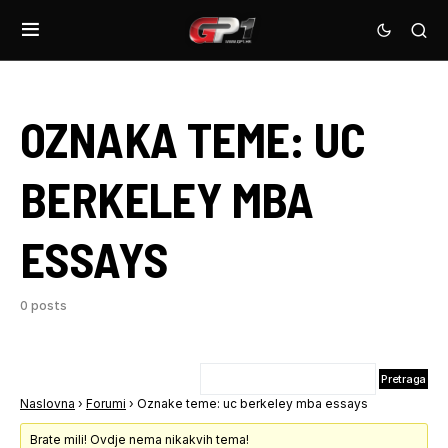
OZNAKA TEME:
UC
BERKELEY MBA
ESSAYS
0 posts
Naslovna
›
Forumi
›
Oznake teme: uc berkeley mba essays
Brate mili! Ovdje nema nikakvih tema!